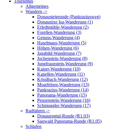
Tourismus
Allgemeines
Wandern ->
Donausteigrunde (Pankraziusweg)
Donaunixe Isa-Wanderung (1)
Erledtmühle-Wanderung (2)
Forellen-Wanderung (3)
Genuss-Wanderung (4)
Haselmaus-Wanderung (5)
Höhen-Wanderung (6)
Jagabild-Wanderung (7)
Jochenstein-Wanderung (8)
Jungfraunstein-Wanderung (9)
Kaiser-Wanderung (10)
Kapellen-Wanderung (11)
Kösslbach-Wanderung (12)
Moarfelsen-Wanderung (13)
Pankrazius-Wanderung (14)
Panorama-Wanderung (15)
Penzenstein-Wanderung (16)
Schmuggler-Wanderung (17)
Radfahren ->
Donauengtal-Runde (R1.03)
Sauwald Panorama-Runde (R1.05)
Schlafen