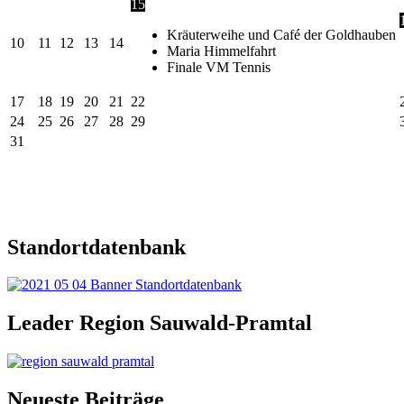
15
Kräuterweihe und Café der Goldhauben
10
11
12
13
14
Maria Himmelfahrt
Finale VM Tennis
17
18
19
20
21
22
24
25
26
27
28
29
31
Standortdatenbank
Leader Region Sauwald-Pramtal
Neueste Beiträge