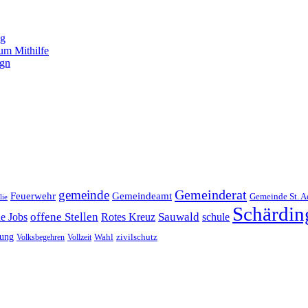
ng
um Mithilfe
ign
Gemeinderat
gemeinde
Gemeindeamt
Feuerwehr
Gemeinde St. A
lie
Schärdin
offene Stellen
Sauwald
ne Jobs
Rotes Kreuz
schule
tung
Wahl
Volksbegehren
Vollzeit
zivilschutz