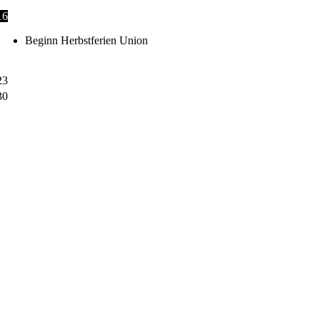
16
Beginn Herbstferien Union
23
30