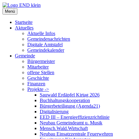
Zum
Inhalt
Menü
springen
Startseite
Aktuelles
Aktuelle Infos
Gemeindenachrichten
Digitale Amtstafel
Gemeindekalender
Gemeinde
Bürgermeister
Mitarbeiter
offene Stellen
Geschichte
Finanzen
Projekte ->
Sauwald Erdäpfel Kirtag 2026
Buchhaltungskooperation
Bürgerbeteiligung (Agenda21)
Digitalisierung
EED III – Energieeffizienzrichtlinie
Neubau Gemeindeamt u. Musik
Mensch.Wald.Wirtschaft
Neubau Einsatzzentrale Feuerwehren