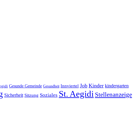
Job
Kinder
kindergarten
Gesunde Gemeinde
Innviertel
egidi
Gesundheit
g
St. Aegidi
Stellenanzeige
Soziales
Sicherheit
Sitzung