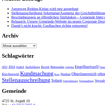
Agrarweg Reiting-Kiriau wird neu ausgebaut
Stellenausschreibung Sekretariat/Assistenz der Geschäftsführu
Beschädigungen an öffentlichen Sitzbänken – Gemeinde bittet 
Relaunch: Unsere Gemeinde-Website im neuen Corporate Des
Damit’s nicht kracht: Gasflaschen richtig entsorgen!
Archiv
Archiv
Schlagwörter
Engelhartszell
2024
Bezirk
corona
Ausbildung
Blutspenden
2022
Andorf
Fami
Kundmachung
Oberösterreich
Kirchenwirt
offe
Neubau
Kurs
Stellenausschreibung
Teilzeit
Verwal
Unterstützung
Veranstaltung
Gemeinde
4725 St. Aegidi 10