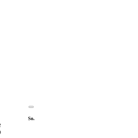
So.
2
9