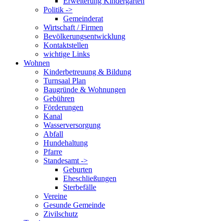
Erweiterung Kindergarten
Politik ->
Gemeinderat
Wirtschaft / Firmen
Bevölkerungsentwicklung
Kontaktstellen
wichtige Links
Wohnen
Kinderbetreuung & Bildung
Turnsaal Plan
Baugründe & Wohnungen
Gebühren
Förderungen
Kanal
Wasserversorgung
Abfall
Hundehaltung
Pfarre
Standesamt ->
Geburten
Eheschließungen
Sterbefälle
Vereine
Gesunde Gemeinde
Zivilschutz