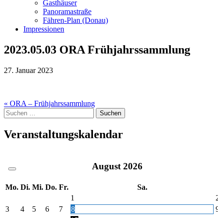
Gasthäuser
Panoramastraße
Fähren-Plan (Donau)
Impressionen
2023.05.03 ORA Frühjahrssammlung
27. Januar 2023
Beitragsnavigation
« ORA – Frühjahrssammlung
Suche
nach:
Veranstaltungskalendar
August
2026
Mo.
Di.
Mi.
Do.
Fr.
Sa.
1
3
4
5
6
7
8