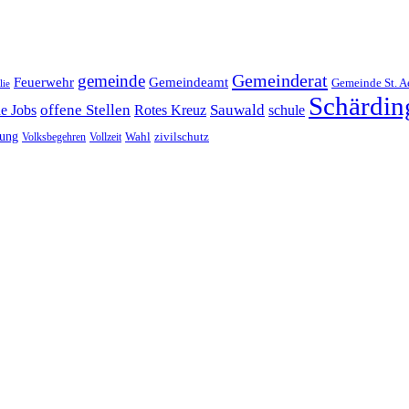
Gemeinderat
gemeinde
Gemeindeamt
Feuerwehr
Gemeinde St. A
lie
Schärdin
offene Stellen
Sauwald
ne Jobs
Rotes Kreuz
schule
tung
Wahl
Volksbegehren
Vollzeit
zivilschutz