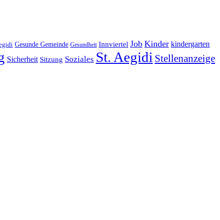
Job
Kinder
kindergarten
Gesunde Gemeinde
Innviertel
egidi
Gesundheit
g
St. Aegidi
Stellenanzeige
Soziales
Sicherheit
Sitzung