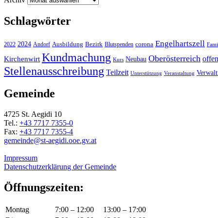
Schlagwörter
Engelhartszell
2024
Bezirk
corona
Ausbildung
Blutspenden
2022
Andorf
Fami
Kundmachung
Oberösterreich
Kirchenwirt
offe
Neubau
Kurs
Stellenausschreibung
Teilzeit
Verwal
Unterstützung
Veranstaltung
Gemeinde
4725 St. Aegidi 10
Tel.:
+43 7717 7355-0
Fax:
+43 7717 7355-4
gemeinde@st-aegidi.ooe.gv.at
Impressum
Datenschutzerklärung der Gemeinde
Öffnungszeiten:
Montag
7:00 – 12:00
13:00 – 17:00