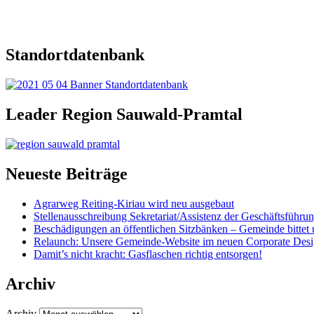
Standortdatenbank
Leader Region Sauwald-Pramtal
Neueste Beiträge
Agrarweg Reiting-Kiriau wird neu ausgebaut
Stellenausschreibung Sekretariat/Assistenz der Geschäftsführu
Beschädigungen an öffentlichen Sitzbänken – Gemeinde bittet 
Relaunch: Unsere Gemeinde-Website im neuen Corporate Des
Damit’s nicht kracht: Gasflaschen richtig entsorgen!
Archiv
Archiv