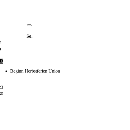
So.
2
9
16
Beginn Herbstferien Union
23
30