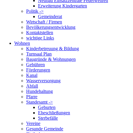
Neubau Einsatzzentrale Feuerwehren
Erweiterung Kindergarten
Politik ->
Gemeinderat
Wirtschaft / Firmen
Bevölkerungsentwicklung
Kontaktstellen
wichtige Links
Wohnen
Kinderbetreuung & Bildung
Turnsaal Plan
Baugründe & Wohnungen
Gebühren
Förderungen
Kanal
Wasserversorgung
Abfall
Hundehaltung
Pfarre
Standesamt ->
Geburten
Eheschließungen
Sterbefälle
Vereine
Gesunde Gemeinde