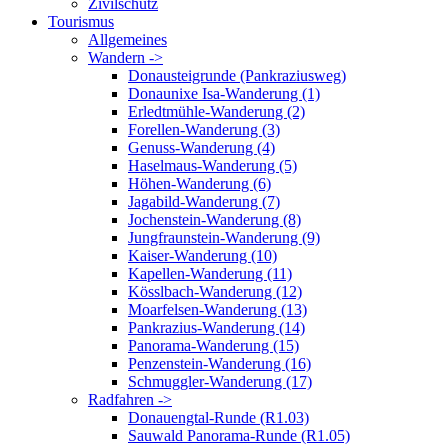
Zivilschutz
Tourismus
Allgemeines
Wandern ->
Donausteigrunde (Pankraziusweg)
Donaunixe Isa-Wanderung (1)
Erledtmühle-Wanderung (2)
Forellen-Wanderung (3)
Genuss-Wanderung (4)
Haselmaus-Wanderung (5)
Höhen-Wanderung (6)
Jagabild-Wanderung (7)
Jochenstein-Wanderung (8)
Jungfraunstein-Wanderung (9)
Kaiser-Wanderung (10)
Kapellen-Wanderung (11)
Kösslbach-Wanderung (12)
Moarfelsen-Wanderung (13)
Pankrazius-Wanderung (14)
Panorama-Wanderung (15)
Penzenstein-Wanderung (16)
Schmuggler-Wanderung (17)
Radfahren ->
Donauengtal-Runde (R1.03)
Sauwald Panorama-Runde (R1.05)