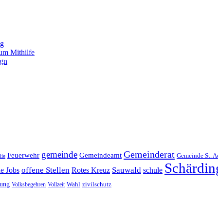
ng
um Mithilfe
ign
Gemeinderat
gemeinde
Gemeindeamt
Feuerwehr
Gemeinde St. A
lie
Schärdin
offene Stellen
Sauwald
ne Jobs
Rotes Kreuz
schule
tung
Wahl
Volksbegehren
Vollzeit
zivilschutz