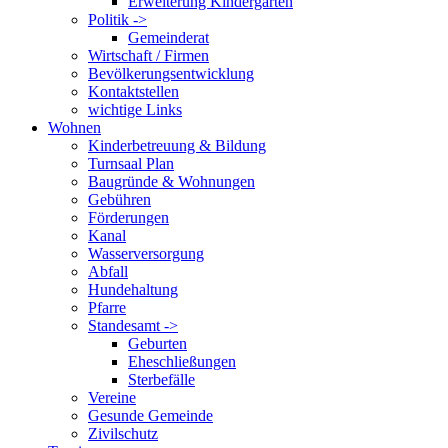
Erweiterung Kindergarten
Politik ->
Gemeinderat
Wirtschaft / Firmen
Bevölkerungsentwicklung
Kontaktstellen
wichtige Links
Wohnen
Kinderbetreuung & Bildung
Turnsaal Plan
Baugründe & Wohnungen
Gebühren
Förderungen
Kanal
Wasserversorgung
Abfall
Hundehaltung
Pfarre
Standesamt ->
Geburten
Eheschließungen
Sterbefälle
Vereine
Gesunde Gemeinde
Zivilschutz