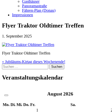
Gasthäuser
Panoramastraße
Fähren-Plan (Donau)
Impressionen
Flyer Traktor Oldtimer Treffen
1. September 2025
Flyer Traktor Oldtimer Treffen
Beitragsnavigation
« Jubiläums-Kirtag dieses Wochenende!
Suche
nach:
Veranstaltungskalendar
August
2026
Mo.
Di.
Mi.
Do.
Fr.
Sa.
1