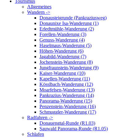
Tourismus
Allgemeines
Wandern ->
Donausteigrunde (Pankraziusweg)
Donaunixe Isa-Wanderung (1)
Erledtmühle-Wanderung (2)
Forellen-Wanderung (3)
Genuss-Wanderung (4)
Haselmaus-Wanderung (5)
Höhen-Wanderung (6)
Jagabild-Wanderung (7)
Jochenstein-Wanderung (8)
Jungfraunstein-Wanderung (9)
Kaiser-Wanderung (10)
Kapellen-Wanderung (11)
Kösslbach-Wanderung (12)
Moarfelsen-Wanderung (13)
Pankrazius-Wanderung (14)
Panorama-Wanderung (15)
Penzenstein-Wanderung (16)
Schmuggler-Wanderung (17)
Radfahren ->
Donauengtal-Runde (R1.03)
Sauwald Panorama-Runde (R1.05)
Schlafen