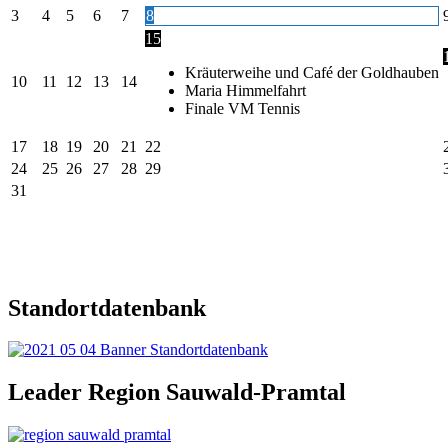
3
4
5
6
7
8
15
Kräuterweihe und Café der Goldhauben
10
11
12
13
14
Maria Himmelfahrt
Finale VM Tennis
17
18
19
20
21
22
24
25
26
27
28
29
31
Standortdatenbank
Leader Region Sauwald-Pramtal