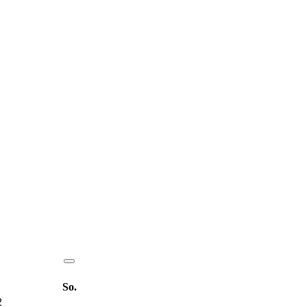
So.
2