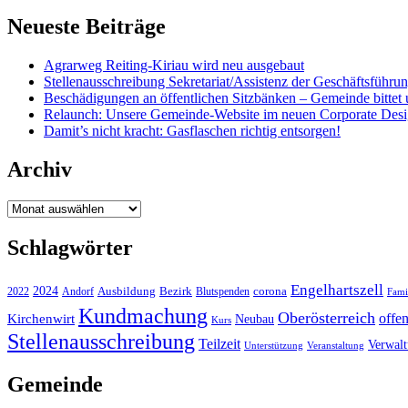
Neueste Beiträge
Agrarweg Reiting-Kiriau wird neu ausgebaut
Stellenausschreibung Sekretariat/Assistenz der Geschäftsführu
Beschädigungen an öffentlichen Sitzbänken – Gemeinde bittet 
Relaunch: Unsere Gemeinde-Website im neuen Corporate Des
Damit’s nicht kracht: Gasflaschen richtig entsorgen!
Archiv
Archiv
Schlagwörter
Engelhartszell
2024
Bezirk
corona
Ausbildung
Blutspenden
2022
Andorf
Fami
Kundmachung
Oberösterreich
Kirchenwirt
offe
Neubau
Kurs
Stellenausschreibung
Teilzeit
Verwal
Unterstützung
Veranstaltung
Gemeinde