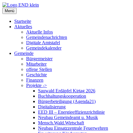
Zum
Inhalt
Menü
springen
Startseite
Aktuelles
Aktuelle Infos
Gemeindenachrichten
Digitale Amtstafel
Gemeindekalender
Gemeinde
Bürgermeister
Mitarbeiter
offene Stellen
Geschichte
Finanzen
Projekte ->
Sauwald Erdäpfel Kirtag 2026
Buchhaltungskooperation
Bürgerbeteiligung (Agenda21)
Digitalisierung
EED III – Energieeffizienzrichtlinie
Neubau Gemeindeamt u. Musik
Mensch.Wald.Wirtschaft
Neubau Einsatzzentrale Feuerwehren