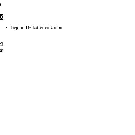
9
16
Beginn Herbstferien Union
23
30