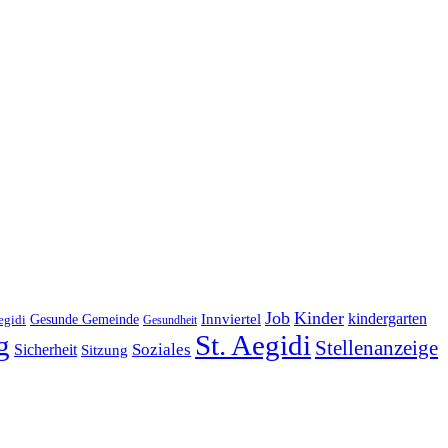
Job
Kinder
kindergarten
Gesunde Gemeinde
Innviertel
egidi
Gesundheit
g
St. Aegidi
Stellenanzeige
Soziales
Sicherheit
Sitzung