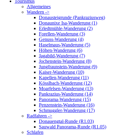
Tourismus
Allgemeines
Wandern ->
Donausteigrunde (Pankraziusweg)
Donaunixe Isa-Wanderung (1)
Erledtmühle-Wanderung (2)
Forellen-Wanderung (3)
Genuss-Wanderung (4)
Haselmaus-Wanderung (5)
Höhen-Wanderung (6)
Jagabild-Wanderung (7)
Jochenstein-Wanderung (8)
Jungfraunstein-Wanderung (9)
Kaiser-Wanderung (10)
Kapellen-Wanderung (11)
Kösslbach-Wanderung (12)
Moarfelsen-Wanderung (13)
Pankrazius-Wanderung (14)
Panorama-Wanderung (15)
Penzenstein-Wanderung (16)
Schmuggler-Wanderung (17)
Radfahren ->
Donauengtal-Runde (R1.03)
Sauwald Panorama-Runde (R1.05)
Schlafen