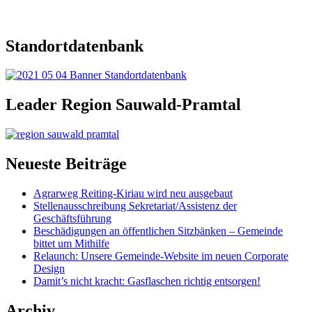
Standortdatenbank
Leader Region Sauwald-Pramtal
Neueste Beiträge
Agrarweg Reiting-Kiriau wird neu ausgebaut
Stellenausschreibung Sekretariat/Assistenz der
Geschäftsführung
Beschädigungen an öffentlichen Sitzbänken – Gemeinde
bittet um Mithilfe
Relaunch: Unsere Gemeinde-Website im neuen Corporate
Design
Damit’s nicht kracht: Gasflaschen richtig entsorgen!
Archiv