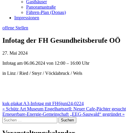
Gasthäuser
Panoramastraße
Fähren-Plan (Donau)
Impressionen
offene Stellen
Infotag der FH Gesundheitsberufe OÖ
27. Mai 2024
Infotag am 06.06.2024 von 12:00 – 16:00 Uhr
in Linz / Ried / Steyr / Vöcklabruck / Wels
kuk-plakat A3-Infotag mit FH6juni24-0224
Beitragsnavigation
« Schütz Art Museum Engelhartszell: Neuer Cafe-Pächter gesucht
Erneuerbare-Energie-Gemeinschaft „EEG-Sauwald“ gegründet »
Suche
nach:
Veranstaltungskalendar