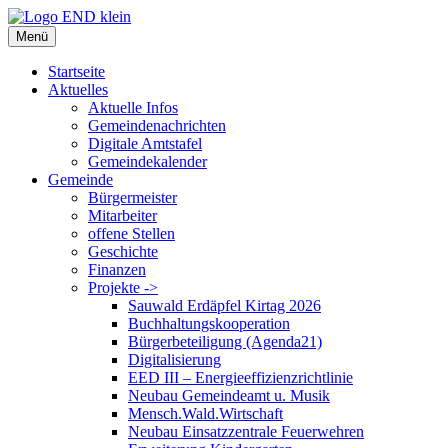
Zum
Inhalt
Menü
springen
Startseite
Aktuelles
Aktuelle Infos
Gemeindenachrichten
Digitale Amtstafel
Gemeindekalender
Gemeinde
Bürgermeister
Mitarbeiter
offene Stellen
Geschichte
Finanzen
Projekte ->
Sauwald Erdäpfel Kirtag 2026
Buchhaltungskooperation
Bürgerbeteiligung (Agenda21)
Digitalisierung
EED III – Energieeffizienzrichtlinie
Neubau Gemeindeamt u. Musik
Mensch.Wald.Wirtschaft
Neubau Einsatzzentrale Feuerwehren