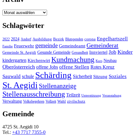
Archiv
Schlagwörter
Engelhartszell
2024
Bezirk
corona
Ausbildung
Blutspenden
2022
Andorf
Gemeinderat
gemeinde
Gemeindeamt
Feuerwehr
Familie
Job
Kinder
Gesunde Gemeinde
Innviertel
Gemeinde St. Aegidi
Gesundheit
Kundmachung
kindergarten
Kirchenwirt
Neubau
Kurs
Oberösterreich
offene Stellen
offene Jobs
Rotes Kreuz
Schärding
Sauwald
Soziales
schule
Sicherheit
Sitzung
St. Aegidi
Stellenanzeige
Stellenausschreibung
Teilzeit
Unterstützung
Veranstaltung
Verwaltung
Wahl
Volksbegehren
Vollzeit
zivilschutz
Gemeinde
4725 St. Aegidi 10
Tel.:
+43 7717 7355-0