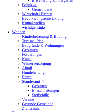
Erweiterung Kindergarten
Politik ->
Gemeinderat
Wirtschaft / Firmen
Bevölkerungsentwicklung
Kontaktstellen
wichtige Links
Wohnen
Kinderbetreuung & Bildung
Turnsaal Plan
Baugründe & Wohnungen
Gebühren
Förderungen
Kanal
Wasserversorgung
Abfall
Hundehaltung
Pfarre
Standesamt ->
Geburten
Eheschließungen
Sterbefälle
Vereine
Gesunde Gemeinde
Zivilschutz