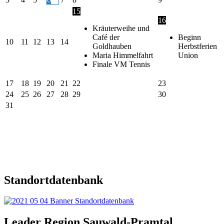
15
16
Kräuterweihe und
Café der
Beginn
10
11
12
13
14
Goldhauben
Herbstferien
Maria Himmelfahrt
Union
Finale VM Tennis
17
18
19
20
21
22
23
24
25
26
27
28
29
30
31
Standortdatenbank
Leader Region Sauwald-Pramtal