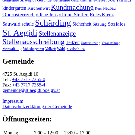
Gemeinde St. Aegidi
Gesundheit
Kundmachung
kindergarten
Kirchenwirt
Neubau
Kurs
Oberösterreich
offene Stellen
offene Jobs
Rotes Kreuz
Schärding
Sauwald
Soziales
schule
Sicherheit
Sitzung
St. Aegidi
Stellenanzeige
Stellenausschreibung
Teilzeit
Unterstützung
Veranstaltung
Verwaltung
Wahl
Volksbegehren
Vollzeit
zivilschutz
Gemeinde
4725 St. Aegidi 10
Tel.:
+43 7717 7355-0
Fax:
+43 7717 7355-4
gemeinde@st-aegidi.ooe.gv.at
Impressum
Datenschutzerklärung der Gemeinde
Öffnungszeiten:
Montag
7:00 – 12:00
13:00 – 17:00