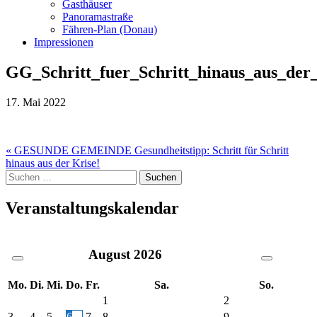
Gasthäuser
Panoramastraße
Fähren-Plan (Donau)
Impressionen
GG_Schritt_fuer_Schritt_hinaus_aus_der
17. Mai 2022
Beitragsnavigation
« GESUNDE GEMEINDE Gesundheitstipp: Schritt für Schritt
hinaus aus der Krise!
Suche
nach:
Veranstaltungskalendar
August
2026
Mo.
Di.
Mi.
Do.
Fr.
Sa.
So.
1
2
3
4
5
6
7
8
9