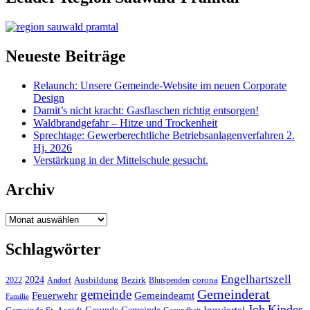
Neueste Beiträge
Relaunch: Unsere Gemeinde-Website im neuen Corporate
Design
Damit’s nicht kracht: Gasflaschen richtig entsorgen!
Waldbrandgefahr – Hitze und Trockenheit
Sprechtage: Gewerberechtliche Betriebsanlagenverfahren 2.
Hj. 2026
Verstärkung in der Mittelschule gesucht.
Archiv
Archiv
Schlagwörter
Engelhartszell
2024
Bezirk
corona
Ausbildung
Blutspenden
2022
Andorf
Gemeinderat
gemeinde
Gemeindeamt
Feuerwehr
Familie
Job
Kinder
Gesunde Gemeinde
Innviertel