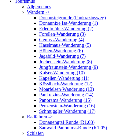
Tourismus
Allgemeines
Wandern ->
Donausteigrunde (Pankraziusweg)
Donaunixe Isa-Wanderung (1)
Erledtmühle-Wanderung (2)
Forellen-Wanderung (3)
Genuss-Wanderung (4)
Haselmaus-Wanderung (5)
Höhen-Wanderung (6)
Jagabild-Wanderung (7)
Jochenstein-Wanderung (8)
Jungfraunstein-Wanderung (9)
Kaiser-Wanderung (10)
Kapellen-Wanderung (11)
Kösslbach-Wanderung (12)
Moarfelsen-Wanderung (13)
Pankrazius-Wanderung (14)
Panorama-Wanderung (15)
Penzenstein-Wanderung (16)
Schmuggler-Wanderung (17)
Radfahren ->
Donauengtal-Runde (R1.03)
Sauwald Panorama-Runde (R1.05)
Schlafen