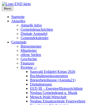
Zum
Inhalt
Menü
springen
Startseite
Aktuelles
Aktuelle Infos
Gemeindenachrichten
Digitale Amtstafel
Gemeindekalender
Gemeinde
Bürgermeister
Mitarbeiter
offene Stellen
Geschichte
Finanzen
Projekte ->
Sauwald Erdäpfel Kirtag 2026
Buchhaltungskooperation
Bürgerbeteiligung (Agenda21)
Digitalisierung
EED III – Energieeffizienzrichtlinie
Neubau Gemeindeamt u. Musik
Mensch.Wald.Wirtschaft
Neubau Einsatzzentrale Feuerwehren