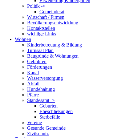
Erweiterung Kindergarten
Politik ->
Gemeinderat
Wirtschaft / Firmen
Bevölkerungsentwicklung
Kontaktstellen
wichtige Links
Wohnen
Kinderbetreuung & Bildung
Turnsaal Plan
Baugründe & Wohnungen
Gebühren
Förderungen
Kanal
Wasserversorgung
Abfall
Hundehaltung
Pfarre
Standesamt ->
Geburten
Eheschließungen
Sterbefälle
Vereine
Gesunde Gemeinde
Zivilschutz