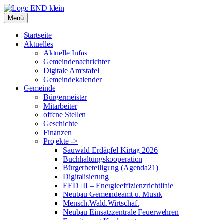
Zum
Inhalt
Menü
springen
Startseite
Aktuelles
Aktuelle Infos
Gemeindenachrichten
Digitale Amtstafel
Gemeindekalender
Gemeinde
Bürgermeister
Mitarbeiter
offene Stellen
Geschichte
Finanzen
Projekte ->
Sauwald Erdäpfel Kirtag 2026
Buchhaltungskooperation
Bürgerbeteiligung (Agenda21)
Digitalisierung
EED III – Energieeffizienzrichtlinie
Neubau Gemeindeamt u. Musik
Mensch.Wald.Wirtschaft
Neubau Einsatzzentrale Feuerwehren