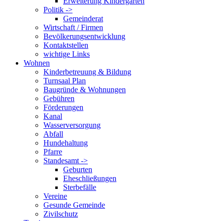
Erweiterung Kindergarten
Politik ->
Gemeinderat
Wirtschaft / Firmen
Bevölkerungsentwicklung
Kontaktstellen
wichtige Links
Wohnen
Kinderbetreuung & Bildung
Turnsaal Plan
Baugründe & Wohnungen
Gebühren
Förderungen
Kanal
Wasserversorgung
Abfall
Hundehaltung
Pfarre
Standesamt ->
Geburten
Eheschließungen
Sterbefälle
Vereine
Gesunde Gemeinde
Zivilschutz