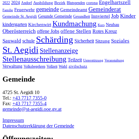
Engelhartszell
2024
Bezirk
corona
Ausbildung
Blutspenden
2022
Andorf
Gemeinderat
gemeinde
Gemeindeamt
Feuerwehr
Familie
Job
Kinder
Gesunde Gemeinde
Innviertel
Gemeinde St. Aegidi
Gesundheit
Kundmachung
kindergarten
Kirchenwirt
Neubau
Kurs
Oberösterreich
offene Stellen
offene Jobs
Rotes Kreuz
Schärding
Sauwald
Soziales
schule
Sicherheit
Sitzung
St. Aegidi
Stellenanzeige
Stellenausschreibung
Teilzeit
Unterstützung
Veranstaltung
Verwaltung
Wahl
Volksbegehren
Vollzeit
zivilschutz
Gemeinde
4725 St. Aegidi 10
Tel.:
+43 7717 7355-0
Fax:
+43 7717 7355-4
gemeinde@st-aegidi.ooe.gv.at
Impressum
Datenschutzerklärung der Gemeinde
Öffnungszeiten: