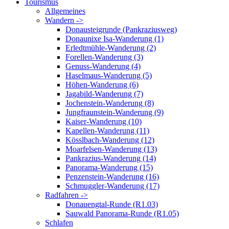
Tourismus
Allgemeines
Wandern ->
Donausteigrunde (Pankraziusweg)
Donaunixe Isa-Wanderung (1)
Erledtmühle-Wanderung (2)
Forellen-Wanderung (3)
Genuss-Wanderung (4)
Haselmaus-Wanderung (5)
Höhen-Wanderung (6)
Jagabild-Wanderung (7)
Jochenstein-Wanderung (8)
Jungfraunstein-Wanderung (9)
Kaiser-Wanderung (10)
Kapellen-Wanderung (11)
Kösslbach-Wanderung (12)
Moarfelsen-Wanderung (13)
Pankrazius-Wanderung (14)
Panorama-Wanderung (15)
Penzenstein-Wanderung (16)
Schmuggler-Wanderung (17)
Radfahren ->
Donauengtal-Runde (R1.03)
Sauwald Panorama-Runde (R1.05)
Schlafen