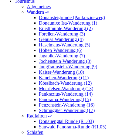
Tourismus
Allgemeines
Wandern ->
Donausteigrunde (Pankraziusweg)
Donaunixe Isa-Wanderung (1)
Erledtmühle-Wanderung (2)
Forellen-Wanderung (3)
Genuss-Wanderung (4)
Haselmaus-Wanderung (5)
Höhen-Wanderung (6)
Jagabild-Wanderung (7)
Jochenstein-Wanderung (8)
Jungfraunstein-Wanderung (9)
Kaiser-Wanderung (10)
Kapellen-Wanderung (11)
Kösslbach-Wanderung (12)
Moarfelsen-Wanderung (13)
Pankrazius-Wanderung (14)
Panorama-Wanderung (15)
Penzenstein-Wanderung (16)
Schmuggler-Wanderung (17)
Radfahren ->
Donauengtal-Runde (R1.03)
Sauwald Panorama-Runde (R1.05)
Schlafen