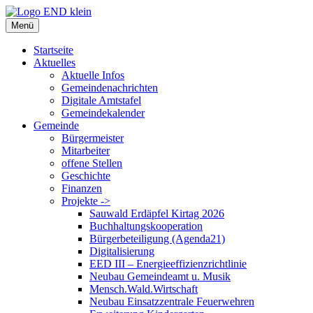
Zum
Inhalt
Menü
springen
Startseite
Aktuelles
Aktuelle Infos
Gemeindenachrichten
Digitale Amtstafel
Gemeindekalender
Gemeinde
Bürgermeister
Mitarbeiter
offene Stellen
Geschichte
Finanzen
Projekte ->
Sauwald Erdäpfel Kirtag 2026
Buchhaltungskooperation
Bürgerbeteiligung (Agenda21)
Digitalisierung
EED III – Energieeffizienzrichtlinie
Neubau Gemeindeamt u. Musik
Mensch.Wald.Wirtschaft
Neubau Einsatzzentrale Feuerwehren