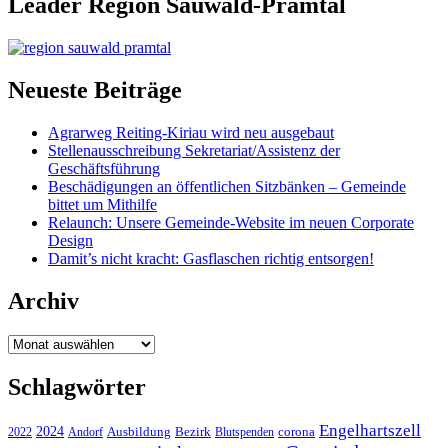
Leader Region Sauwald-Pramtal
Neueste Beiträge
Agrarweg Reiting-Kiriau wird neu ausgebaut
Stellenausschreibung Sekretariat/Assistenz der
Geschäftsführung
Beschädigungen an öffentlichen Sitzbänken – Gemeinde
bittet um Mithilfe
Relaunch: Unsere Gemeinde-Website im neuen Corporate
Design
Damit’s nicht kracht: Gasflaschen richtig entsorgen!
Archiv
Archiv
Schlagwörter
Engelhartszell
2024
Bezirk
corona
Ausbildung
Blutspenden
2022
Andorf