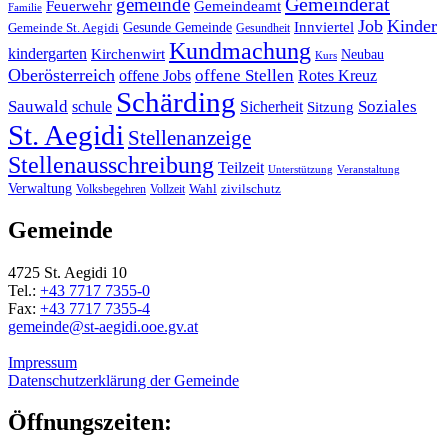
Gemeinderat
gemeinde
Gemeindeamt
Feuerwehr
Familie
Job
Kinder
Gesunde Gemeinde
Innviertel
Gemeinde St. Aegidi
Gesundheit
Kundmachung
kindergarten
Kirchenwirt
Neubau
Kurs
Oberösterreich
offene Stellen
offene Jobs
Rotes Kreuz
Schärding
Sauwald
Soziales
schule
Sicherheit
Sitzung
St. Aegidi
Stellenanzeige
Stellenausschreibung
Teilzeit
Unterstützung
Veranstaltung
Verwaltung
Wahl
Volksbegehren
Vollzeit
zivilschutz
Gemeinde
4725 St. Aegidi 10
Tel.:
+43 7717 7355-0
Fax:
+43 7717 7355-4
gemeinde@st-aegidi.ooe.gv.at
Impressum
Datenschutzerklärung der Gemeinde
Öffnungszeiten: