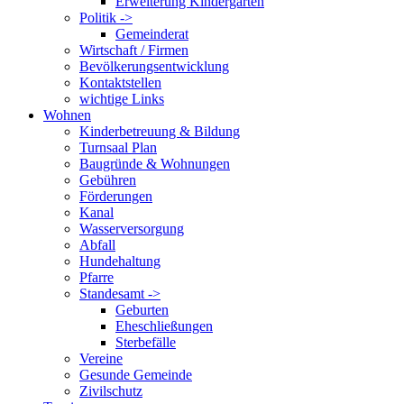
Erweiterung Kindergarten
Politik ->
Gemeinderat
Wirtschaft / Firmen
Bevölkerungsentwicklung
Kontaktstellen
wichtige Links
Wohnen
Kinderbetreuung & Bildung
Turnsaal Plan
Baugründe & Wohnungen
Gebühren
Förderungen
Kanal
Wasserversorgung
Abfall
Hundehaltung
Pfarre
Standesamt ->
Geburten
Eheschließungen
Sterbefälle
Vereine
Gesunde Gemeinde
Zivilschutz