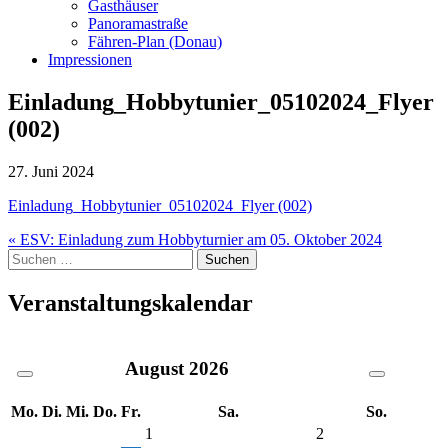
Gasthäuser
Panoramastraße
Fähren-Plan (Donau)
Impressionen
Einladung_Hobbytunier_05102024_Flyer
(002)
27. Juni 2024
Einladung_Hobbytunier_05102024_Flyer (002)
Beitragsnavigation
« ESV: Einladung zum Hobbyturnier am 05. Oktober 2024
Suche
nach:
Veranstaltungskalendar
August
2026
Mo.
Di.
Mi.
Do.
Fr.
Sa.
So.
1
2