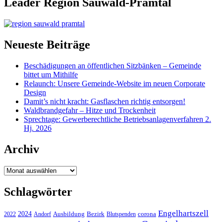
Leader Region Sauwald-Pramtal
Neueste Beiträge
Beschädigungen an öffentlichen Sitzbänken – Gemeinde
bittet um Mithilfe
Relaunch: Unsere Gemeinde-Website im neuen Corporate
Design
Damit’s nicht kracht: Gasflaschen richtig entsorgen!
Waldbrandgefahr – Hitze und Trockenheit
Sprechtage: Gewerberechtliche Betriebsanlagenverfahren 2.
Hj. 2026
Archiv
Archiv
Schlagwörter
Engelhartszell
2024
Bezirk
corona
Ausbildung
Blutspenden
2022
Andorf