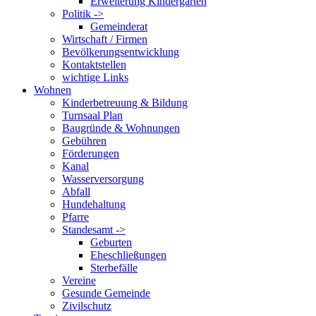
Erweiterung Kindergarten
Politik ->
Gemeinderat
Wirtschaft / Firmen
Bevölkerungsentwicklung
Kontaktstellen
wichtige Links
Wohnen
Kinderbetreuung & Bildung
Turnsaal Plan
Baugründe & Wohnungen
Gebühren
Förderungen
Kanal
Wasserversorgung
Abfall
Hundehaltung
Pfarre
Standesamt ->
Geburten
Eheschließungen
Sterbefälle
Vereine
Gesunde Gemeinde
Zivilschutz