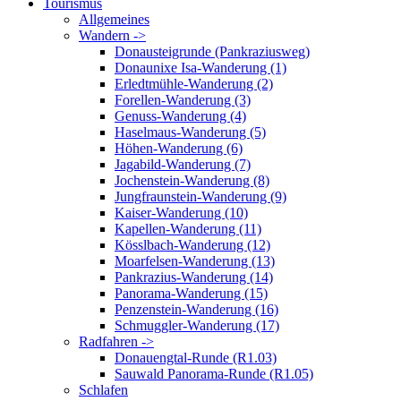
Tourismus
Allgemeines
Wandern ->
Donausteigrunde (Pankraziusweg)
Donaunixe Isa-Wanderung (1)
Erledtmühle-Wanderung (2)
Forellen-Wanderung (3)
Genuss-Wanderung (4)
Haselmaus-Wanderung (5)
Höhen-Wanderung (6)
Jagabild-Wanderung (7)
Jochenstein-Wanderung (8)
Jungfraunstein-Wanderung (9)
Kaiser-Wanderung (10)
Kapellen-Wanderung (11)
Kösslbach-Wanderung (12)
Moarfelsen-Wanderung (13)
Pankrazius-Wanderung (14)
Panorama-Wanderung (15)
Penzenstein-Wanderung (16)
Schmuggler-Wanderung (17)
Radfahren ->
Donauengtal-Runde (R1.03)
Sauwald Panorama-Runde (R1.05)
Schlafen