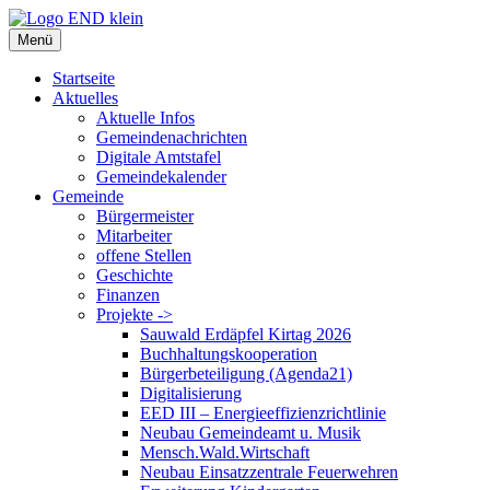
Zum
Inhalt
Menü
springen
Startseite
Aktuelles
Aktuelle Infos
Gemeindenachrichten
Digitale Amtstafel
Gemeindekalender
Gemeinde
Bürgermeister
Mitarbeiter
offene Stellen
Geschichte
Finanzen
Projekte ->
Sauwald Erdäpfel Kirtag 2026
Buchhaltungskooperation
Bürgerbeteiligung (Agenda21)
Digitalisierung
EED III – Energieeffizienzrichtlinie
Neubau Gemeindeamt u. Musik
Mensch.Wald.Wirtschaft
Neubau Einsatzzentrale Feuerwehren