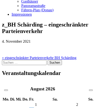
Gasthäuser
Panoramastraße
Fähren-Plan (Donau)
Impressionen
z_BH Schärding – eingeschränkter
Parteienverkehr
4. November 2021
Beitragsnavigation
« eingeschränkter Parteienverkehr BH Schärding
Suche
nach:
Veranstaltungskalendar
August
2026
Mo.
Di.
Mi.
Do.
Fr.
Sa.
So.
1
2