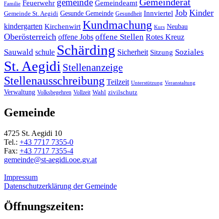
Gemeinderat
gemeinde
Gemeindeamt
Feuerwehr
Familie
Job
Kinder
Gesunde Gemeinde
Innviertel
Gemeinde St. Aegidi
Gesundheit
Kundmachung
kindergarten
Kirchenwirt
Neubau
Kurs
Oberösterreich
offene Stellen
offene Jobs
Rotes Kreuz
Schärding
Sauwald
Soziales
schule
Sicherheit
Sitzung
St. Aegidi
Stellenanzeige
Stellenausschreibung
Teilzeit
Unterstützung
Veranstaltung
Verwaltung
Wahl
Volksbegehren
Vollzeit
zivilschutz
Gemeinde
4725 St. Aegidi 10
Tel.:
+43 7717 7355-0
Fax:
+43 7717 7355-4
gemeinde@st-aegidi.ooe.gv.at
Impressum
Datenschutzerklärung der Gemeinde
Öffnungszeiten: