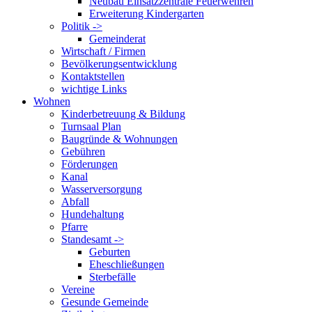
Neubau Einsatzzentrale Feuerwehren
Erweiterung Kindergarten
Politik ->
Gemeinderat
Wirtschaft / Firmen
Bevölkerungsentwicklung
Kontaktstellen
wichtige Links
Wohnen
Kinderbetreuung & Bildung
Turnsaal Plan
Baugründe & Wohnungen
Gebühren
Förderungen
Kanal
Wasserversorgung
Abfall
Hundehaltung
Pfarre
Standesamt ->
Geburten
Eheschließungen
Sterbefälle
Vereine
Gesunde Gemeinde