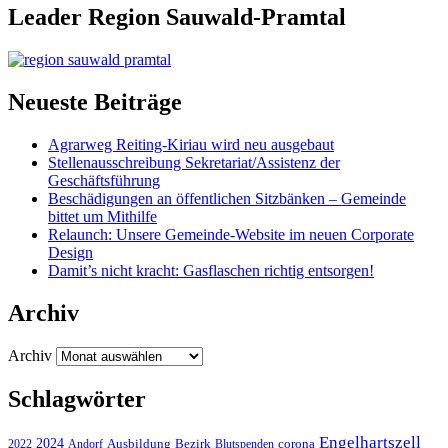
Leader Region Sauwald-Pramtal
Neueste Beiträge
Agrarweg Reiting-Kiriau wird neu ausgebaut
Stellenausschreibung Sekretariat/Assistenz der
Geschäftsführung
Beschädigungen an öffentlichen Sitzbänken – Gemeinde
bittet um Mithilfe
Relaunch: Unsere Gemeinde-Website im neuen Corporate
Design
Damit’s nicht kracht: Gasflaschen richtig entsorgen!
Archiv
Archiv
Schlagwörter
Engelhartszell
2024
Bezirk
corona
Ausbildung
Blutspenden
2022
Andorf