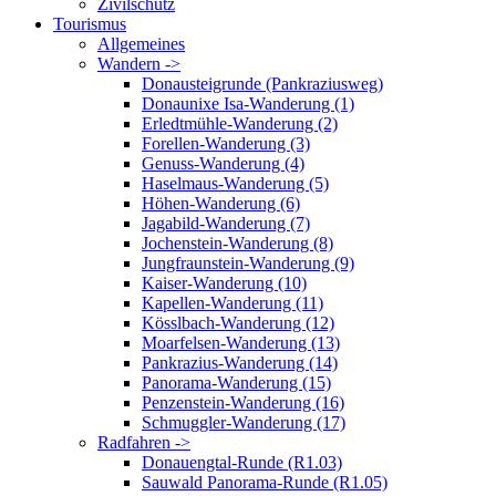
Zivilschutz
Tourismus
Allgemeines
Wandern ->
Donausteigrunde (Pankraziusweg)
Donaunixe Isa-Wanderung (1)
Erledtmühle-Wanderung (2)
Forellen-Wanderung (3)
Genuss-Wanderung (4)
Haselmaus-Wanderung (5)
Höhen-Wanderung (6)
Jagabild-Wanderung (7)
Jochenstein-Wanderung (8)
Jungfraunstein-Wanderung (9)
Kaiser-Wanderung (10)
Kapellen-Wanderung (11)
Kösslbach-Wanderung (12)
Moarfelsen-Wanderung (13)
Pankrazius-Wanderung (14)
Panorama-Wanderung (15)
Penzenstein-Wanderung (16)
Schmuggler-Wanderung (17)
Radfahren ->
Donauengtal-Runde (R1.03)
Sauwald Panorama-Runde (R1.05)