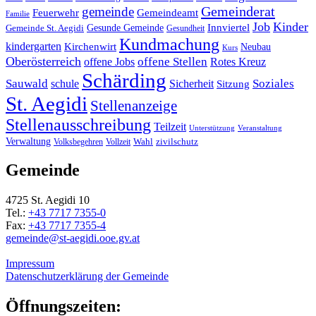
Gemeinderat
gemeinde
Gemeindeamt
Feuerwehr
Familie
Job
Kinder
Gesunde Gemeinde
Innviertel
Gemeinde St. Aegidi
Gesundheit
Kundmachung
kindergarten
Kirchenwirt
Neubau
Kurs
Oberösterreich
offene Stellen
offene Jobs
Rotes Kreuz
Schärding
Sauwald
Soziales
schule
Sicherheit
Sitzung
St. Aegidi
Stellenanzeige
Stellenausschreibung
Teilzeit
Unterstützung
Veranstaltung
Verwaltung
Wahl
Volksbegehren
Vollzeit
zivilschutz
Gemeinde
4725 St. Aegidi 10
Tel.:
+43 7717 7355-0
Fax:
+43 7717 7355-4
gemeinde@st-aegidi.ooe.gv.at
Impressum
Datenschutzerklärung der Gemeinde
Öffnungszeiten: