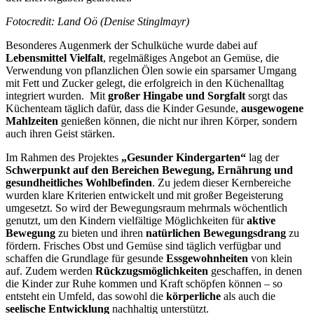
Fotocredit: Land Oö (Denise Stinglmayr)
Besonderes Augenmerk der Schulküche wurde dabei auf
Lebensmittel Vielfalt
, regelmäßiges Angebot an Gemüse, die
Verwendung von pflanzlichen Ölen sowie ein sparsamer Umgang
mit Fett und Zucker gelegt, die erfolgreich in den Küchenalltag
integriert wurden. Mit
großer Hingabe und Sorgfalt
sorgt das
Küchenteam täglich dafür, dass die Kinder Gesunde,
ausgewogene
Mahlzeiten
genießen können, die nicht nur ihren Körper, sondern
auch ihren Geist stärken.
Im Rahmen des Projektes
„Gesunder Kindergarten“
lag der
Schwerpunkt auf den Bereichen Bewegung, Ernährung und
gesundheitliches Wohlbefinden
. Zu jedem dieser Kernbereiche
wurden klare Kriterien entwickelt und mit großer Begeisterung
umgesetzt. So wird der Bewegungsraum mehrmals wöchentlich
genutzt, um den Kindern vielfältige Möglichkeiten für
aktive
Bewegung
zu bieten und ihren
natürlichen Bewegungsdrang
zu
fördern. Frisches Obst und Gemüse sind täglich verfügbar und
schaffen die Grundlage für gesunde
Essgewohnheiten
von klein
auf. Zudem werden
Rückzugsmöglichkeiten
geschaffen, in denen
die Kinder zur Ruhe kommen und Kraft schöpfen können – so
entsteht ein Umfeld, das sowohl die
körperliche
als auch die
seelische Entwicklung
nachhaltig unterstützt.