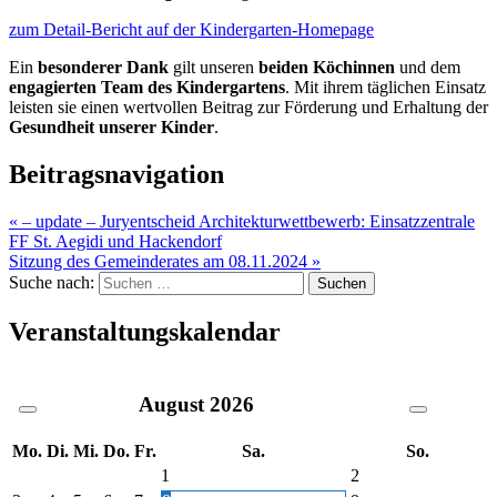
zum Detail-Bericht auf der Kindergarten-Homepage
Ein
besonderer Dank
gilt unseren
beiden Köchinnen
und dem
engagierten Team des Kindergartens
. Mit ihrem täglichen Einsatz
leisten sie einen wertvollen Beitrag zur Förderung und Erhaltung der
Gesundheit unserer Kinder
.
Beitragsnavigation
« – update – Juryentscheid Architekturwettbewerb: Einsatzzentrale
FF St. Aegidi und Hackendorf
Sitzung des Gemeinderates am 08.11.2024 »
Suche nach:
Veranstaltungskalendar
August
2026
Mo.
Di.
Mi.
Do.
Fr.
Sa.
So.
1
2