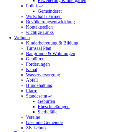
Erweiterung Kindergarten
Politik ->
Gemeinderat
Wirtschaft / Firmen
Bevölkerungsentwicklung
Kontaktstellen
wichtige Links
Wohnen
Kinderbetreuung & Bildung
Turnsaal Plan
Baugründe & Wohnungen
Gebühren
Förderungen
Kanal
Wasserversorgung
Abfall
Hundehaltung
Pfarre
Standesamt ->
Geburten
Eheschließungen
Sterbefälle
Vereine
Gesunde Gemeinde
Zivilschutz