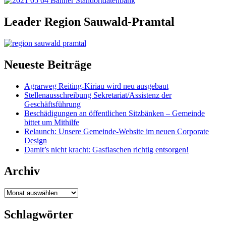
Leader Region Sauwald-Pramtal
Neueste Beiträge
Agrarweg Reiting-Kiriau wird neu ausgebaut
Stellenausschreibung Sekretariat/Assistenz der
Geschäftsführung
Beschädigungen an öffentlichen Sitzbänken – Gemeinde
bittet um Mithilfe
Relaunch: Unsere Gemeinde-Website im neuen Corporate
Design
Damit’s nicht kracht: Gasflaschen richtig entsorgen!
Archiv
Archiv
Schlagwörter