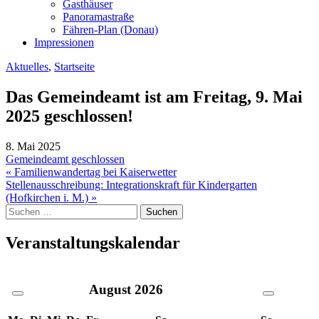
Gasthäuser
Panoramastraße
Fähren-Plan (Donau)
Impressionen
Aktuelles
,
Startseite
Das Gemeindeamt ist am Freitag, 9. Mai
2025 geschlossen!
8. Mai 2025
Gemeindeamt geschlossen
Beitragsnavigation
« Familienwandertag bei Kaiserwetter
Stellenausschreibung: Integrationskraft für Kindergarten
(Hofkirchen i. M.) »
Suche
nach:
Veranstaltungskalendar
August
2026