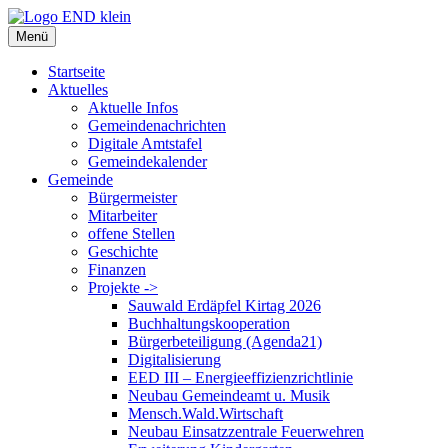
Zum
Inhalt
Menü
springen
Startseite
Aktuelles
Aktuelle Infos
Gemeindenachrichten
Digitale Amtstafel
Gemeindekalender
Gemeinde
Bürgermeister
Mitarbeiter
offene Stellen
Geschichte
Finanzen
Projekte ->
Sauwald Erdäpfel Kirtag 2026
Buchhaltungskooperation
Bürgerbeteiligung (Agenda21)
Digitalisierung
EED III – Energieeffizienzrichtlinie
Neubau Gemeindeamt u. Musik
Mensch.Wald.Wirtschaft
Neubau Einsatzzentrale Feuerwehren