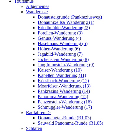
Tourismus
Allgemeines
Wandern ->
Donausteigrunde (Pankraziusweg)
Donaunixe Isa-Wanderung (1)
Erledtmühle-Wanderung (2)
Forellen-Wanderung (3)
Genuss-Wanderung (4)
Haselmaus-Wanderung (5)
Höhen-Wanderung (6)
Jagabild-Wanderung (7)
Jochenstein-Wanderung (8)
Jungfraunstein-Wanderung (9)
Kaiser-Wanderung (10)
Kapellen-Wanderung (11)
Kösslbach-Wanderung (12)
Moarfelsen-Wanderung (13)
Pankrazius-Wanderung (14)
Panorama-Wanderung (15)
Penzenstein-Wanderung (16)
Schmuggler-Wanderung (17)
Radfahren ->
Donauengtal-Runde (R1.03)
Sauwald Panorama-Runde (R1.05)
Schlafen