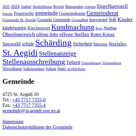
Engelhartszell
2024
Bezirk
corona
Ausbildung
Blutspenden
2022
Andorf
Gemeinderat
gemeinde
Gemeindeamt
Feuerwehr
Familie
Job
Kinder
Gesunde Gemeinde
Innviertel
Gemeinde St. Aegidi
Gesundheit
Kundmachung
kindergarten
Kirchenwirt
Neubau
Kurs
Oberösterreich
offene Stellen
offene Jobs
Rotes Kreuz
Schärding
Sauwald
Soziales
schule
Sicherheit
Sitzung
St. Aegidi
Stellenanzeige
Stellenausschreibung
Teilzeit
Unterstützung
Veranstaltung
Verwaltung
Wahl
Volksbegehren
Vollzeit
zivilschutz
Gemeinde
4725 St. Aegidi 10
Tel.:
+43 7717 7355-0
Fax:
+43 7717 7355-4
gemeinde@st-aegidi.ooe.gv.at
Impressum
Datenschutzerklärung der Gemeinde