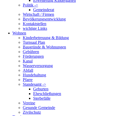
Erweiterung Kindergarten
Politik ->
Gemeinderat
Wirtschaft / Firmen
Bevölkerungsentwicklung
Kontaktstellen
wichtige Links
Wohnen
Kinderbetreuung & Bildung
Turnsaal Plan
Baugründe & Wohnungen
Gebühren
Förderungen
Kanal
Wasserversorgung
Abfall
Hundehaltung
Pfarre
Standesamt ->
Geburten
Eheschließungen
Sterbefälle
Vereine
Gesunde Gemeinde
Zivilschutz