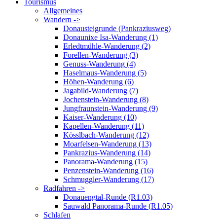
Tourismus
Allgemeines
Wandern ->
Donausteigrunde (Pankraziusweg)
Donaunixe Isa-Wanderung (1)
Erledtmühle-Wanderung (2)
Forellen-Wanderung (3)
Genuss-Wanderung (4)
Haselmaus-Wanderung (5)
Höhen-Wanderung (6)
Jagabild-Wanderung (7)
Jochenstein-Wanderung (8)
Jungfraunstein-Wanderung (9)
Kaiser-Wanderung (10)
Kapellen-Wanderung (11)
Kösslbach-Wanderung (12)
Moarfelsen-Wanderung (13)
Pankrazius-Wanderung (14)
Panorama-Wanderung (15)
Penzenstein-Wanderung (16)
Schmuggler-Wanderung (17)
Radfahren ->
Donauengtal-Runde (R1.03)
Sauwald Panorama-Runde (R1.05)
Schlafen