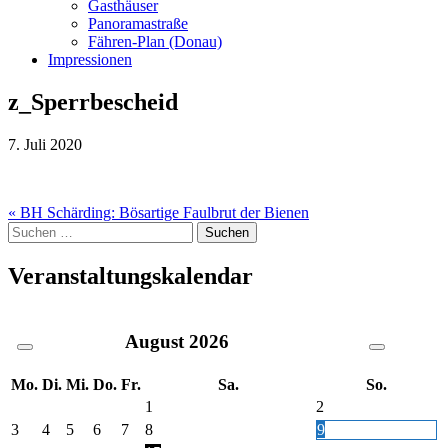
Gasthäuser
Panoramastraße
Fähren-Plan (Donau)
Impressionen
z_Sperrbescheid
7. Juli 2020
Beitragsnavigation
« BH Schärding: Bösartige Faulbrut der Bienen
Suche
nach:
Veranstaltungskalendar
August
2026
Mo.
Di.
Mi.
Do.
Fr.
Sa.
So.
1
2
3
4
5
6
7
8
9