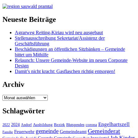
Neueste Beiträge
Agrarweg Reiting-Kiriau wird neu ausgebaut
Stellenausschreibung Sekretariat/Assistenz der
Geschäftsführung
Beschädigungen an öffentlichen Sitzbänken – Gemeinde
bittet um Mithilfe
Relaunch: Unsere Gemeinde-Website im neuen Corporate
Design
Damit’s nicht kracht: Gasflaschen richtig entsorgen!
Archiv
Archiv
Schlagwörter
Engelhartszell
2024
Bezirk
corona
Ausbildung
Blutspenden
2022
Andorf
Gemeinderat
gemeinde
Gemeindeamt
Feuerwehr
Familie
Job
Kinder
Gesunde Gemeinde
Innviertel