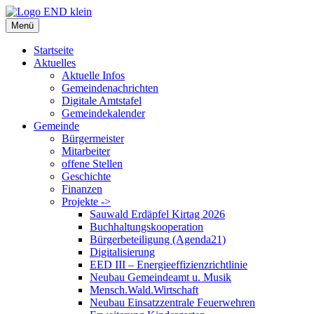
Zum
Inhalt
Menü
springen
Startseite
Aktuelles
Aktuelle Infos
Gemeindenachrichten
Digitale Amtstafel
Gemeindekalender
Gemeinde
Bürgermeister
Mitarbeiter
offene Stellen
Geschichte
Finanzen
Projekte ->
Sauwald Erdäpfel Kirtag 2026
Buchhaltungskooperation
Bürgerbeteiligung (Agenda21)
Digitalisierung
EED III – Energieeffizienzrichtlinie
Neubau Gemeindeamt u. Musik
Mensch.Wald.Wirtschaft
Neubau Einsatzzentrale Feuerwehren