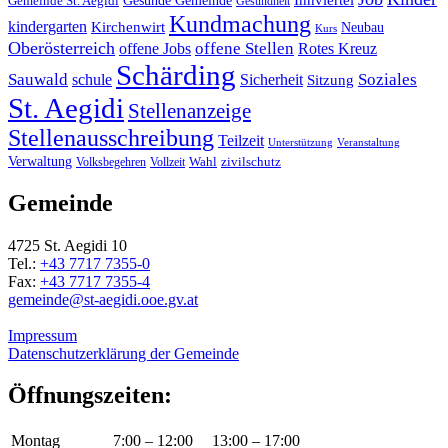
Gemeinde St. Aegidi
Gesundheit
Kundmachung
kindergarten
Kirchenwirt
Neubau
Kurs
Oberösterreich
offene Stellen
offene Jobs
Rotes Kreuz
Schärding
Sauwald
Soziales
schule
Sicherheit
Sitzung
St. Aegidi
Stellenanzeige
Stellenausschreibung
Teilzeit
Unterstützung
Veranstaltung
Verwaltung
Wahl
Volksbegehren
Vollzeit
zivilschutz
Gemeinde
4725 St. Aegidi 10
Tel.:
+43 7717 7355-0
Fax:
+43 7717 7355-4
gemeinde@st-aegidi.ooe.gv.at
Impressum
Datenschutzerklärung der Gemeinde
Öffnungszeiten:
Montag
7:00 – 12:00
13:00 – 17:00