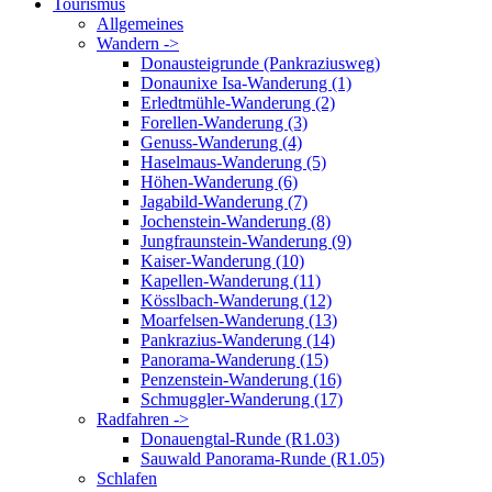
Tourismus
Allgemeines
Wandern ->
Donausteigrunde (Pankraziusweg)
Donaunixe Isa-Wanderung (1)
Erledtmühle-Wanderung (2)
Forellen-Wanderung (3)
Genuss-Wanderung (4)
Haselmaus-Wanderung (5)
Höhen-Wanderung (6)
Jagabild-Wanderung (7)
Jochenstein-Wanderung (8)
Jungfraunstein-Wanderung (9)
Kaiser-Wanderung (10)
Kapellen-Wanderung (11)
Kösslbach-Wanderung (12)
Moarfelsen-Wanderung (13)
Pankrazius-Wanderung (14)
Panorama-Wanderung (15)
Penzenstein-Wanderung (16)
Schmuggler-Wanderung (17)
Radfahren ->
Donauengtal-Runde (R1.03)
Sauwald Panorama-Runde (R1.05)
Schlafen