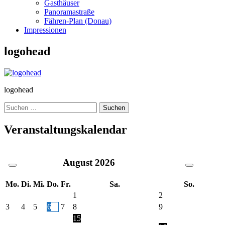
Gasthäuser
Panoramastraße
Fähren-Plan (Donau)
Impressionen
logohead
logohead
Suche
nach:
Veranstaltungskalendar
August
2026
Mo.
Di.
Mi.
Do.
Fr.
Sa.
So.
1
2
3
4
5
6
7
8
9
15