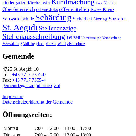
Kundmachung
kindergarten
Kirchenwirt
Neubau
Kurs
Oberösterreich
offene Stellen
offene Jobs
Rotes Kreuz
Schärding
Sauwald
Soziales
schule
Sicherheit
Sitzung
St. Aegidi
Stellenanzeige
Stellenausschreibung
Teilzeit
Unterstützung
Veranstaltung
Verwaltung
Wahl
Volksbegehren
Vollzeit
zivilschutz
Gemeinde
4725 St. Aegidi 10
Tel.:
+43 7717 7355-0
Fax:
+43 7717 7355-4
gemeinde@st-aegidi.ooe.gv.at
Impressum
Datenschutzerklärung der Gemeinde
Öffnungszeiten:
Montag
7:00 – 12:00
13:00 – 17:00
Dienstag
7:00 – 12:00
13:00 – 18:00