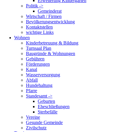
Erweiterung Kindergarten
Politik ->
Gemeinderat
Wirtschaft / Firmen
Bevölkerungsentwicklung
Kontaktstellen
wichtige Links
Wohnen
Kinderbetreuung & Bildung
Turnsaal Plan
Baugründe & Wohnungen
Gebühren
Förderungen
Kanal
Wasserversorgung
Abfall
Hundehaltung
Pfarre
Standesamt ->
Geburten
Eheschließungen
Sterbefälle
Vereine
Gesunde Gemeinde
Zivilschutz