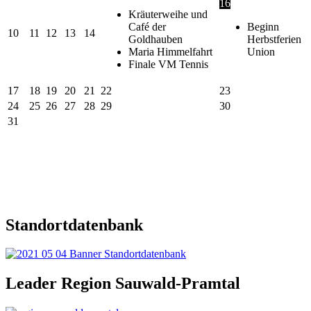
16
Kräuterweihe und
Café der
Beginn
10
11
12
13
14
Goldhauben
Herbstferien
Maria Himmelfahrt
Union
Finale VM Tennis
17
18
19
20
21
22
23
24
25
26
27
28
29
30
31
Standortdatenbank
Leader Region Sauwald-Pramtal