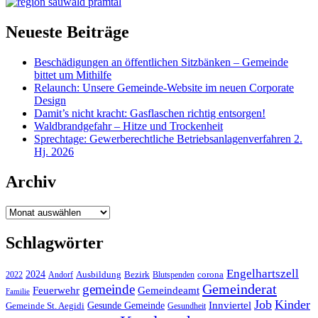
Neueste Beiträge
Beschädigungen an öffentlichen Sitzbänken – Gemeinde
bittet um Mithilfe
Relaunch: Unsere Gemeinde-Website im neuen Corporate
Design
Damit’s nicht kracht: Gasflaschen richtig entsorgen!
Waldbrandgefahr – Hitze und Trockenheit
Sprechtage: Gewerberechtliche Betriebsanlagenverfahren 2.
Hj. 2026
Archiv
Archiv
Schlagwörter
Engelhartszell
2024
Bezirk
corona
Ausbildung
Blutspenden
2022
Andorf
Gemeinderat
gemeinde
Gemeindeamt
Feuerwehr
Familie
Job
Kinder
Gesunde Gemeinde
Innviertel
Gemeinde St. Aegidi
Gesundheit