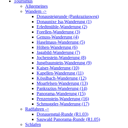
Tourismus
Allgemeines
Wandern ->
Donausteigrunde (Pankraziusweg)
Donaunixe Isa-Wanderung (1)
Erledtmühle-Wanderung (2)
Forellen-Wanderung (3)
Genuss-Wanderung (4)
Haselmaus-Wanderung (5)
Höhen-Wanderung (6)
Jagabild-Wanderung (7)
Jochenstein-Wanderung (8)
Jungfraunstein-Wanderung (9)
Kaiser-Wanderung (10)
Kapellen-Wanderung (11)
Kösslbach-Wanderung (12)
Moarfelsen-Wanderung (13)
Pankrazius-Wanderung (14)
Panorama-Wanderung (15)
Penzenstein-Wanderung (16)
Schmuggler-Wanderung (17)
Radfahren ->
Donauengtal-Runde (R1.03)
Sauwald Panorama-Runde (R1.05)
Schlafen