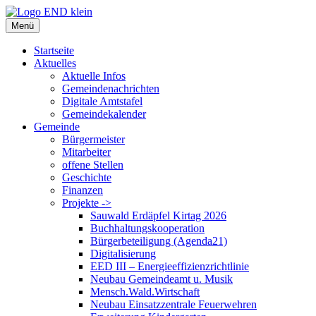
Zum
Inhalt
Menü
springen
Startseite
Aktuelles
Aktuelle Infos
Gemeindenachrichten
Digitale Amtstafel
Gemeindekalender
Gemeinde
Bürgermeister
Mitarbeiter
offene Stellen
Geschichte
Finanzen
Projekte ->
Sauwald Erdäpfel Kirtag 2026
Buchhaltungskooperation
Bürgerbeteiligung (Agenda21)
Digitalisierung
EED III – Energieeffizienzrichtlinie
Neubau Gemeindeamt u. Musik
Mensch.Wald.Wirtschaft
Neubau Einsatzzentrale Feuerwehren