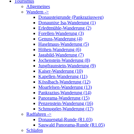
Tourismus
Allgemeines
Wandern ->
Donausteigrunde (Pankraziusweg)
Donaunixe Isa-Wanderung (1)
Erledtmühle-Wanderung (2)
Forellen-Wanderung (3)
Genuss-Wanderung (4)
Haselmaus-Wanderung (5)
Höhen-Wanderung (6)
Jagabild-Wanderung (7)
Jochenstein-Wanderung (8)
Jungfraunstein-Wanderung (9)
Kaiser-Wanderung (10)
Kapellen-Wanderung (11)
Kösslbach-Wanderung (12)
Moarfelsen-Wanderung (13)
Pankrazius-Wanderung (14)
Panorama-Wanderung (15)
Penzenstein-Wanderung (16)
Schmuggler-Wanderung (17)
Radfahren ->
Donauengtal-Runde (R1.03)
Sauwald Panorama-Runde (R1.05)
Schlafen