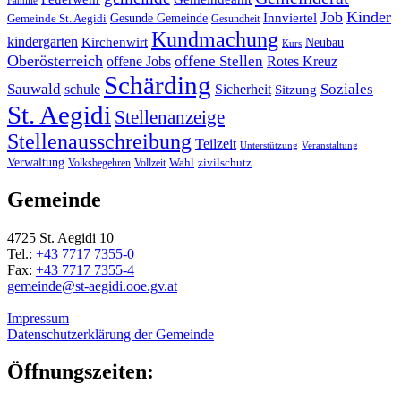
Familie
Job
Kinder
Gesunde Gemeinde
Innviertel
Gemeinde St. Aegidi
Gesundheit
Kundmachung
kindergarten
Kirchenwirt
Neubau
Kurs
Oberösterreich
offene Stellen
offene Jobs
Rotes Kreuz
Schärding
Sauwald
Soziales
schule
Sicherheit
Sitzung
St. Aegidi
Stellenanzeige
Stellenausschreibung
Teilzeit
Unterstützung
Veranstaltung
Verwaltung
Wahl
Volksbegehren
Vollzeit
zivilschutz
Gemeinde
4725 St. Aegidi 10
Tel.:
+43 7717 7355-0
Fax:
+43 7717 7355-4
gemeinde@st-aegidi.ooe.gv.at
Impressum
Datenschutzerklärung der Gemeinde
Öffnungszeiten: