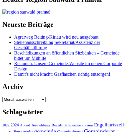
Neueste Beiträge
Agrarweg Reiting-Kiriau wird neu ausgebaut
Stellenausschreibung Sekretariat/Assistenz der
Geschäftsführung
Beschädigungen an öffentlichen Sitzbänken – Gemeinde
bittet um Mithilfe
Relaunch: Unsere Gemeinde-Website im neuen Corporate
Design
Damit’s nicht kracht: Gasflaschen richtig entsorgen!
Archiv
Archiv
Schlagwörter
Engelhartszell
2024
Bezirk
corona
Ausbildung
Blutspenden
2022
Andorf
Gemeinderat
gemeinde
Gemeindeamt
Feuerwehr