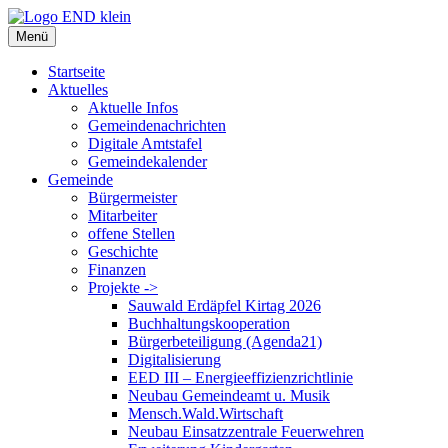
Zum
Inhalt
Menü
springen
Startseite
Aktuelles
Aktuelle Infos
Gemeindenachrichten
Digitale Amtstafel
Gemeindekalender
Gemeinde
Bürgermeister
Mitarbeiter
offene Stellen
Geschichte
Finanzen
Projekte ->
Sauwald Erdäpfel Kirtag 2026
Buchhaltungskooperation
Bürgerbeteiligung (Agenda21)
Digitalisierung
EED III – Energieeffizienzrichtlinie
Neubau Gemeindeamt u. Musik
Mensch.Wald.Wirtschaft
Neubau Einsatzzentrale Feuerwehren