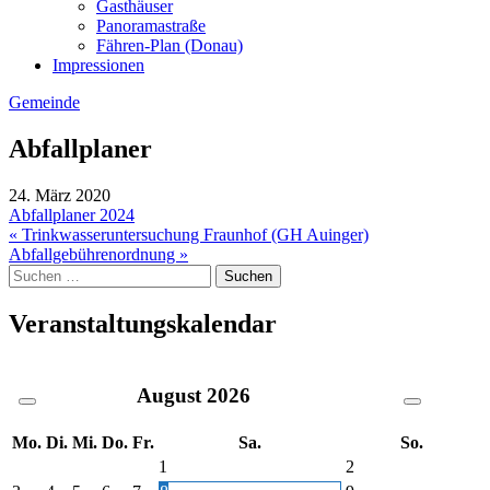
Gasthäuser
Panoramastraße
Fähren-Plan (Donau)
Impressionen
Gemeinde
Abfallplaner
24. März 2020
Abfallplaner 2024
Beitragsnavigation
« Trinkwasseruntersuchung Fraunhof (GH Auinger)
Abfallgebührenordnung »
Suche
nach:
Veranstaltungskalendar
August
2026
Mo.
Di.
Mi.
Do.
Fr.
Sa.
So.
1
2