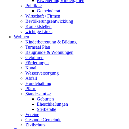
Erweiterung Kindergarten
Politik ->
Gemeinderat
Wirtschaft / Firmen
Bevölkerungsentwicklung
Kontaktstellen
wichtige Links
Wohnen
Kinderbetreuung & Bildung
Turnsaal Plan
Baugründe & Wohnungen
Gebühren
Förderungen
Kanal
Wasserversorgung
Abfall
Hundehaltung
Pfarre
Standesamt ->
Geburten
Eheschließungen
Sterbefälle
Vereine
Gesunde Gemeinde
Zivilschutz