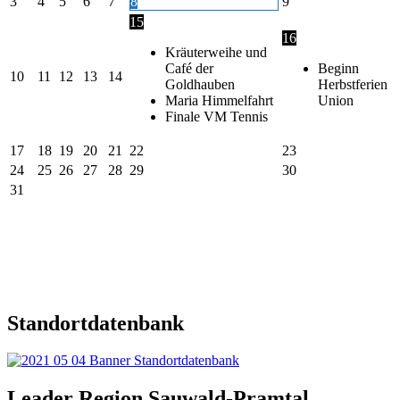
3
4
5
6
7
8
9
15
16
Kräuterweihe und
Café der
Beginn
10
11
12
13
14
Goldhauben
Herbstferien
Maria Himmelfahrt
Union
Finale VM Tennis
17
18
19
20
21
22
23
24
25
26
27
28
29
30
31
Standortdatenbank
Leader Region Sauwald-Pramtal