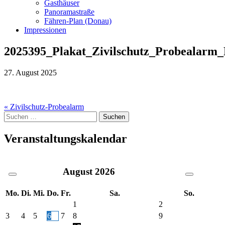
Gasthäuser
Panoramastraße
Fähren-Plan (Donau)
Impressionen
2025395_Plakat_Zivilschutz_Probealarm
27. August 2025
Beitragsnavigation
« Zivilschutz-Probealarm
Suche
nach:
Veranstaltungskalendar
August
2026
Mo.
Di.
Mi.
Do.
Fr.
Sa.
So.
1
2
3
4
5
6
7
8
9