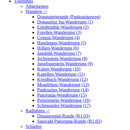
Tourismus
Allgemeines
Wandern ->
Donausteigrunde (Pankraziusweg)
Donaunixe Isa-Wanderung (1)
Erledtmühle-Wanderung (2)
Forellen-Wanderung (3)
Genuss-Wanderung (4)
Haselmaus-Wanderung (5)
Höhen-Wanderung (6)
Jagabild-Wanderung (7)
Jochenstein-Wanderung (8)
Jungfraunstein-Wanderung (9)
Kaiser-Wanderung (10)
Kapellen-Wanderung (11)
Kösslbach-Wanderung (12)
Moarfelsen-Wanderung (13)
Pankrazius-Wanderung (14)
Panorama-Wanderung (15)
Penzenstein-Wanderung (16)
Schmuggler-Wanderung (17)
Radfahren ->
Donauengtal-Runde (R1.03)
Sauwald Panorama-Runde (R1.05)
Schlafen