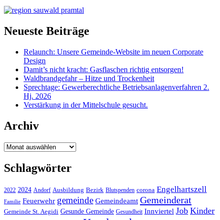
Neueste Beiträge
Relaunch: Unsere Gemeinde-Website im neuen Corporate
Design
Damit’s nicht kracht: Gasflaschen richtig entsorgen!
Waldbrandgefahr – Hitze und Trockenheit
Sprechtage: Gewerberechtliche Betriebsanlagenverfahren 2.
Hj. 2026
Verstärkung in der Mittelschule gesucht.
Archiv
Archiv
Schlagwörter
Engelhartszell
2024
Bezirk
corona
Ausbildung
Blutspenden
2022
Andorf
Gemeinderat
gemeinde
Gemeindeamt
Feuerwehr
Familie
Job
Kinder
Gesunde Gemeinde
Innviertel
Gemeinde St. Aegidi
Gesundheit