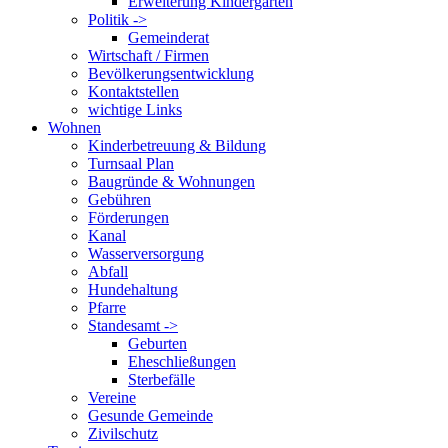
Erweiterung Kindergarten
Politik ->
Gemeinderat
Wirtschaft / Firmen
Bevölkerungsentwicklung
Kontaktstellen
wichtige Links
Wohnen
Kinderbetreuung & Bildung
Turnsaal Plan
Baugründe & Wohnungen
Gebühren
Förderungen
Kanal
Wasserversorgung
Abfall
Hundehaltung
Pfarre
Standesamt ->
Geburten
Eheschließungen
Sterbefälle
Vereine
Gesunde Gemeinde
Zivilschutz