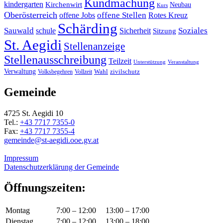
Kundmachung
kindergarten
Kirchenwirt
Neubau
Kurs
Oberösterreich
offene Stellen
offene Jobs
Rotes Kreuz
Schärding
Sauwald
Soziales
schule
Sicherheit
Sitzung
St. Aegidi
Stellenanzeige
Stellenausschreibung
Teilzeit
Unterstützung
Veranstaltung
Verwaltung
Wahl
Volksbegehren
Vollzeit
zivilschutz
Gemeinde
4725 St. Aegidi 10
Tel.:
+43 7717 7355-0
Fax:
+43 7717 7355-4
gemeinde@st-aegidi.ooe.gv.at
Impressum
Datenschutzerklärung der Gemeinde
Öffnungszeiten:
Montag
7:00 – 12:00
13:00 – 17:00
Dienstag
7:00 – 12:00
13:00 – 18:00