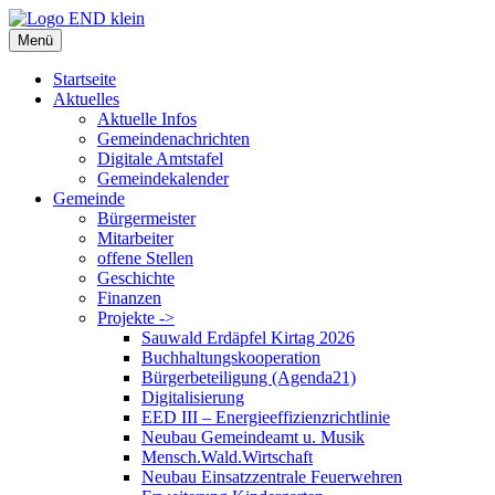
Zum
Inhalt
Menü
springen
Startseite
Aktuelles
Aktuelle Infos
Gemeindenachrichten
Digitale Amtstafel
Gemeindekalender
Gemeinde
Bürgermeister
Mitarbeiter
offene Stellen
Geschichte
Finanzen
Projekte ->
Sauwald Erdäpfel Kirtag 2026
Buchhaltungskooperation
Bürgerbeteiligung (Agenda21)
Digitalisierung
EED III – Energieeffizienzrichtlinie
Neubau Gemeindeamt u. Musik
Mensch.Wald.Wirtschaft
Neubau Einsatzzentrale Feuerwehren