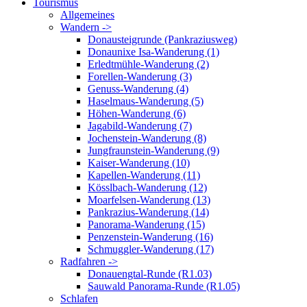
Tourismus
Allgemeines
Wandern ->
Donausteigrunde (Pankraziusweg)
Donaunixe Isa-Wanderung (1)
Erledtmühle-Wanderung (2)
Forellen-Wanderung (3)
Genuss-Wanderung (4)
Haselmaus-Wanderung (5)
Höhen-Wanderung (6)
Jagabild-Wanderung (7)
Jochenstein-Wanderung (8)
Jungfraunstein-Wanderung (9)
Kaiser-Wanderung (10)
Kapellen-Wanderung (11)
Kösslbach-Wanderung (12)
Moarfelsen-Wanderung (13)
Pankrazius-Wanderung (14)
Panorama-Wanderung (15)
Penzenstein-Wanderung (16)
Schmuggler-Wanderung (17)
Radfahren ->
Donauengtal-Runde (R1.03)
Sauwald Panorama-Runde (R1.05)
Schlafen