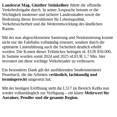
Landesrat Mag. Günther Steinkellner
führte die offizielle
Verkehrsfreigabe durch. In seiner Ansprache betonte er die
Wichtigkeit moderner und sicherer Landesstraßen sowie die
Bedeutung dieser Investitionen für Lebensqualität,
Verkehrssicherheit und die Weiterentwicklung des ländlichen
Raums.
Mit der nun abgeschlossenen Sanierung und Neu­trassierung konnte
nicht nur die Fahrbahn vollständig erneuert, sondern durch die
optimierte Linienführung auch die Sicherheit deutlich erhöht
werden. Die Kosten dieses Teilstückes betrugen rd. EUR 850.000.
In Summe wurden somit 2024 und 2025 rd.EUR 1,7 Mio. hier
investiert um diese wichtige Verkehrsader zu verbessern.
Ein besonderer Dank gilt der ausführenden Straßenmeisterei
Peuerbach, die die Arbeiten v
erlässlich, fachkundig und
termingerecht
umgesetzt hat.
Mit der heutigen Eröffnung steht die L517 im Bereich Keßla nun
wieder vollumfänglich zur Verfügung – ein klarer
Mehrwert für
Anrainer, Pendler und die gesamte Region.