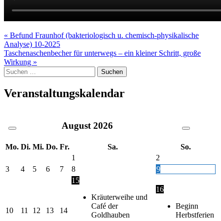
Beitragsnavigation
« Befund Fraunhof (bakteriologisch u. chemisch-physikalische
Analyse) 10-2025
Taschenaschenbecher für unterwegs – ein kleiner Schritt, große
Wirkung »
Suche
nach:
Veranstaltungskalendar
August
2026
Mo.
Di.
Mi.
Do.
Fr.
Sa.
So.
1
2
3
4
5
6
7
8
9
15
16
Kräuterweihe und
Café der
Beginn
10
11
12
13
14
Goldhauben
Herbstferien