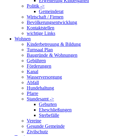
Erweiterung Kindergarten
Politik ->
Gemeinderat
Wirtschaft / Firmen
Bevölkerungsentwicklung
Kontaktstellen
wichtige Links
Wohnen
Kinderbetreuung & Bildung
Turnsaal Plan
Baugründe & Wohnungen
Gebühren
Förderungen
Kanal
Wasserversorgung
Abfall
Hundehaltung
Pfarre
Standesamt ->
Geburten
Eheschließungen
Sterbefälle
Vereine
Gesunde Gemeinde
Zivilschutz