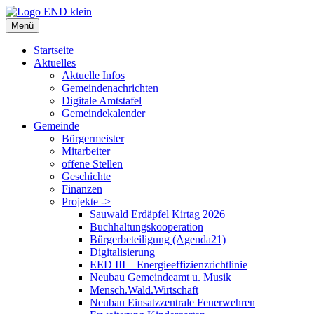
Zum
Inhalt
Menü
springen
Startseite
Aktuelles
Aktuelle Infos
Gemeindenachrichten
Digitale Amtstafel
Gemeindekalender
Gemeinde
Bürgermeister
Mitarbeiter
offene Stellen
Geschichte
Finanzen
Projekte ->
Sauwald Erdäpfel Kirtag 2026
Buchhaltungskooperation
Bürgerbeteiligung (Agenda21)
Digitalisierung
EED III – Energieeffizienzrichtlinie
Neubau Gemeindeamt u. Musik
Mensch.Wald.Wirtschaft
Neubau Einsatzzentrale Feuerwehren