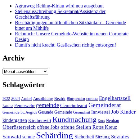
Agrarweg Reiting-Kiriau wird neu ausgebaut
Stellenausschreibung Sekretariat/Assistenz der
Geschäftsführung
Beschädigungen an öffentlichen Sitzbänken – Gemeinde
bittet um Mithilfe
Relaunch: Unsere Gemeinde-Website im neuen Corporate
Design
Damit’s nicht kracht: Gasflaschen richtig entsorgen!
Archiv
Archiv
Schlagwörter
Engelhartszell
2024
Bezirk
corona
Ausbildung
Blutspenden
2022
Andorf
Gemeinderat
gemeinde
Gemeindeamt
Feuerwehr
Familie
Job
Kinder
Gesunde Gemeinde
Innviertel
Gemeinde St. Aegidi
Gesundheit
Kundmachung
kindergarten
Kirchenwirt
Neubau
Kurs
Oberösterreich
offene Stellen
offene Jobs
Rotes Kreuz
Schärding
Sauwald
Soziales
schule
Sicherheit
Sitzung