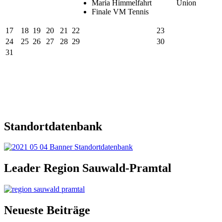
Maria Himmelfahrt
Union
Finale VM Tennis
17
18
19
20
21
22
23
24
25
26
27
28
29
30
31
Standortdatenbank
Leader Region Sauwald-Pramtal
Neueste Beiträge