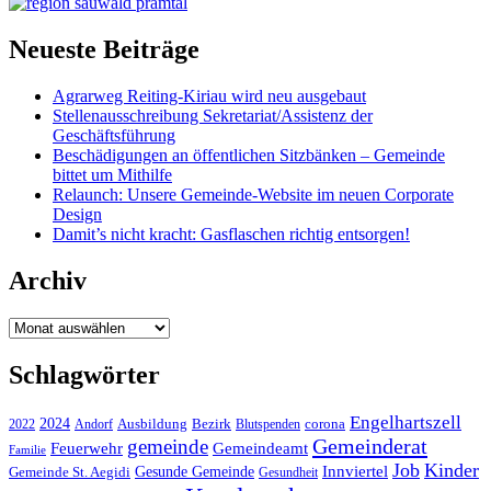
Neueste Beiträge
Agrarweg Reiting-Kiriau wird neu ausgebaut
Stellenausschreibung Sekretariat/Assistenz der
Geschäftsführung
Beschädigungen an öffentlichen Sitzbänken – Gemeinde
bittet um Mithilfe
Relaunch: Unsere Gemeinde-Website im neuen Corporate
Design
Damit’s nicht kracht: Gasflaschen richtig entsorgen!
Archiv
Archiv
Schlagwörter
Engelhartszell
2024
Bezirk
corona
Ausbildung
Blutspenden
2022
Andorf
Gemeinderat
gemeinde
Gemeindeamt
Feuerwehr
Familie
Job
Kinder
Gesunde Gemeinde
Innviertel
Gemeinde St. Aegidi
Gesundheit