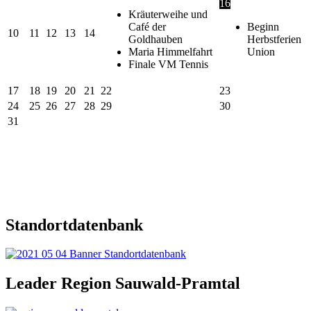
16
Kräuterweihe und
Café der
Beginn
10
11
12
13
14
Goldhauben
Herbstferien
Maria Himmelfahrt
Union
Finale VM Tennis
17
18
19
20
21
22
23
24
25
26
27
28
29
30
31
Standortdatenbank
Leader Region Sauwald-Pramtal