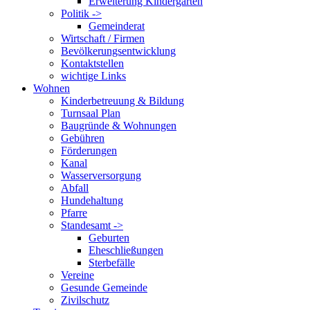
Erweiterung Kindergarten
Politik ->
Gemeinderat
Wirtschaft / Firmen
Bevölkerungsentwicklung
Kontaktstellen
wichtige Links
Wohnen
Kinderbetreuung & Bildung
Turnsaal Plan
Baugründe & Wohnungen
Gebühren
Förderungen
Kanal
Wasserversorgung
Abfall
Hundehaltung
Pfarre
Standesamt ->
Geburten
Eheschließungen
Sterbefälle
Vereine
Gesunde Gemeinde
Zivilschutz