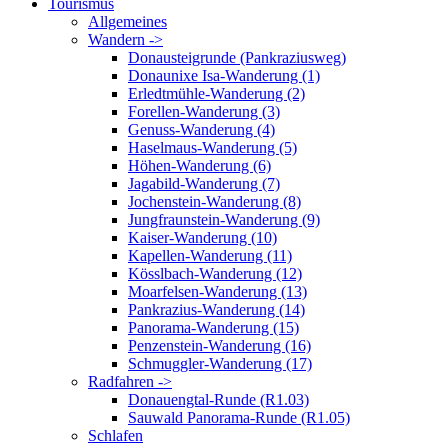
Tourismus
Allgemeines
Wandern ->
Donausteigrunde (Pankraziusweg)
Donaunixe Isa-Wanderung (1)
Erledtmühle-Wanderung (2)
Forellen-Wanderung (3)
Genuss-Wanderung (4)
Haselmaus-Wanderung (5)
Höhen-Wanderung (6)
Jagabild-Wanderung (7)
Jochenstein-Wanderung (8)
Jungfraunstein-Wanderung (9)
Kaiser-Wanderung (10)
Kapellen-Wanderung (11)
Kösslbach-Wanderung (12)
Moarfelsen-Wanderung (13)
Pankrazius-Wanderung (14)
Panorama-Wanderung (15)
Penzenstein-Wanderung (16)
Schmuggler-Wanderung (17)
Radfahren ->
Donauengtal-Runde (R1.03)
Sauwald Panorama-Runde (R1.05)
Schlafen