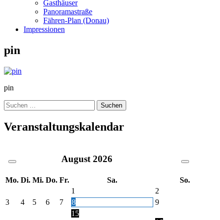
Gasthäuser
Panoramastraße
Fähren-Plan (Donau)
Impressionen
pin
pin
Suche
nach:
Veranstaltungskalendar
August
2026
Mo.
Di.
Mi.
Do.
Fr.
Sa.
So.
1
2
3
4
5
6
7
8
9
15