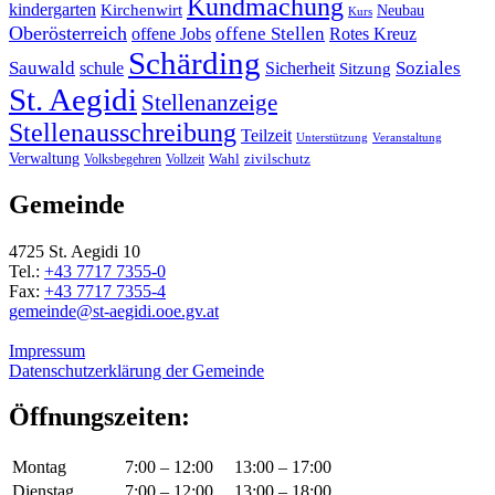
Kundmachung
kindergarten
Kirchenwirt
Neubau
Kurs
Oberösterreich
offene Stellen
offene Jobs
Rotes Kreuz
Schärding
Sauwald
Soziales
schule
Sicherheit
Sitzung
St. Aegidi
Stellenanzeige
Stellenausschreibung
Teilzeit
Unterstützung
Veranstaltung
Verwaltung
Wahl
Volksbegehren
Vollzeit
zivilschutz
Gemeinde
4725 St. Aegidi 10
Tel.:
+43 7717 7355-0
Fax:
+43 7717 7355-4
gemeinde@st-aegidi.ooe.gv.at
Impressum
Datenschutzerklärung der Gemeinde
Öffnungszeiten:
Montag
7:00 – 12:00
13:00 – 17:00
Dienstag
7:00 – 12:00
13:00 – 18:00