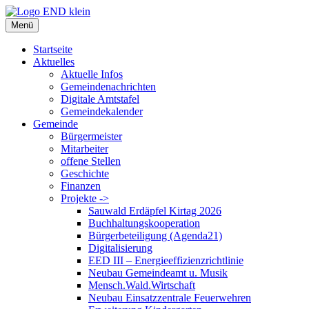
Zum
Inhalt
Menü
springen
Startseite
Aktuelles
Aktuelle Infos
Gemeindenachrichten
Digitale Amtstafel
Gemeindekalender
Gemeinde
Bürgermeister
Mitarbeiter
offene Stellen
Geschichte
Finanzen
Projekte ->
Sauwald Erdäpfel Kirtag 2026
Buchhaltungskooperation
Bürgerbeteiligung (Agenda21)
Digitalisierung
EED III – Energieeffizienzrichtlinie
Neubau Gemeindeamt u. Musik
Mensch.Wald.Wirtschaft
Neubau Einsatzzentrale Feuerwehren