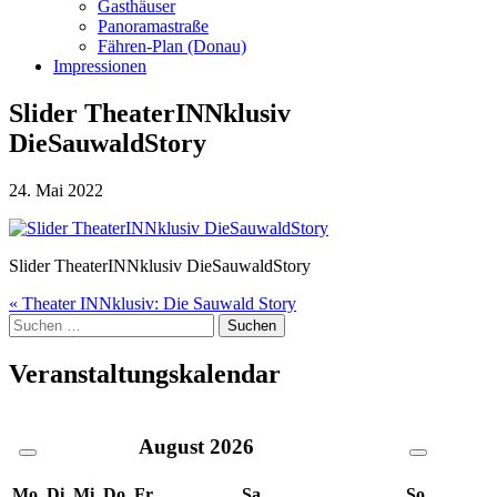
Gasthäuser
Panoramastraße
Fähren-Plan (Donau)
Impressionen
Slider TheaterINNklusiv
DieSauwaldStory
24. Mai 2022
Slider TheaterINNklusiv DieSauwaldStory
Beitragsnavigation
« Theater INNklusiv: Die Sauwald Story
Suche
nach:
Veranstaltungskalendar
August
2026
Mo.
Di.
Mi.
Do.
Fr.
Sa.
So.