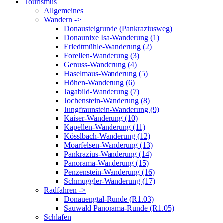
Tourismus
Allgemeines
Wandern ->
Donausteigrunde (Pankraziusweg)
Donaunixe Isa-Wanderung (1)
Erledtmühle-Wanderung (2)
Forellen-Wanderung (3)
Genuss-Wanderung (4)
Haselmaus-Wanderung (5)
Höhen-Wanderung (6)
Jagabild-Wanderung (7)
Jochenstein-Wanderung (8)
Jungfraunstein-Wanderung (9)
Kaiser-Wanderung (10)
Kapellen-Wanderung (11)
Kösslbach-Wanderung (12)
Moarfelsen-Wanderung (13)
Pankrazius-Wanderung (14)
Panorama-Wanderung (15)
Penzenstein-Wanderung (16)
Schmuggler-Wanderung (17)
Radfahren ->
Donauengtal-Runde (R1.03)
Sauwald Panorama-Runde (R1.05)
Schlafen