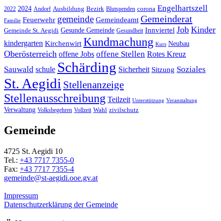
Engelhartszell
2024
Bezirk
corona
Ausbildung
Blutspenden
2022
Andorf
Gemeinderat
gemeinde
Gemeindeamt
Feuerwehr
Familie
Job
Kinder
Gesunde Gemeinde
Innviertel
Gemeinde St. Aegidi
Gesundheit
Kundmachung
kindergarten
Kirchenwirt
Neubau
Kurs
Oberösterreich
offene Stellen
offene Jobs
Rotes Kreuz
Schärding
Sauwald
Soziales
schule
Sicherheit
Sitzung
St. Aegidi
Stellenanzeige
Stellenausschreibung
Teilzeit
Unterstützung
Veranstaltung
Verwaltung
Wahl
Volksbegehren
Vollzeit
zivilschutz
Gemeinde
4725 St. Aegidi 10
Tel.:
+43 7717 7355-0
Fax:
+43 7717 7355-4
gemeinde@st-aegidi.ooe.gv.at
Impressum
Datenschutzerklärung der Gemeinde