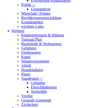
Erweiterung Kindergarten
Politik ->
Gemeinderat
Wirtschaft / Firmen
Bevölkerungsentwicklung
Kontaktstellen
wichtige Links
Wohnen
Kinderbetreuung & Bildung
Turnsaal Plan
Baugründe & Wohnungen
Gebühren
Förderungen
Kanal
Wasserversorgung
Abfall
Hundehaltung
Pfarre
Standesamt ->
Geburten
Eheschließungen
Sterbefälle
Vereine
Gesunde Gemeinde
Zivilschutz