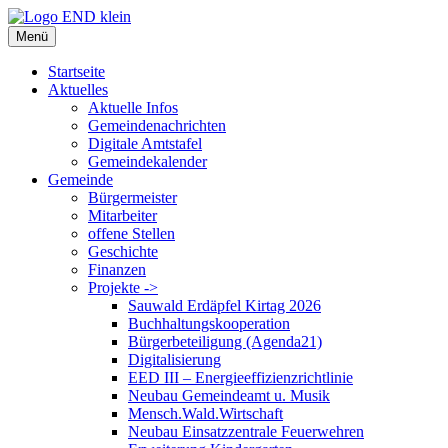
Zum
Inhalt
Menü
springen
Startseite
Aktuelles
Aktuelle Infos
Gemeindenachrichten
Digitale Amtstafel
Gemeindekalender
Gemeinde
Bürgermeister
Mitarbeiter
offene Stellen
Geschichte
Finanzen
Projekte ->
Sauwald Erdäpfel Kirtag 2026
Buchhaltungskooperation
Bürgerbeteiligung (Agenda21)
Digitalisierung
EED III – Energieeffizienzrichtlinie
Neubau Gemeindeamt u. Musik
Mensch.Wald.Wirtschaft
Neubau Einsatzzentrale Feuerwehren