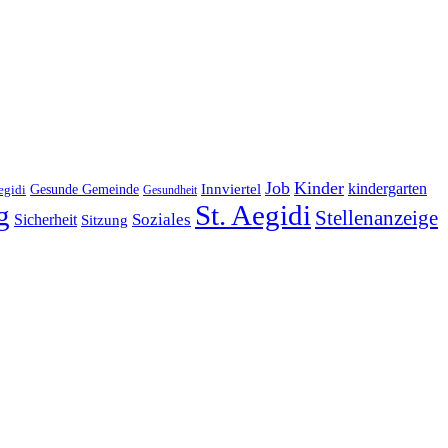
Job
Kinder
kindergarten
Gesunde Gemeinde
Innviertel
egidi
Gesundheit
g
St. Aegidi
Stellenanzeige
Soziales
Sicherheit
Sitzung