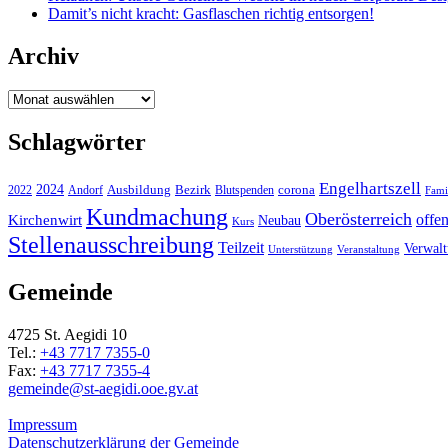
Damit’s nicht kracht: Gasflaschen richtig entsorgen!
Archiv
Archiv
Schlagwörter
Engelhartszell
2024
Bezirk
corona
Ausbildung
Blutspenden
2022
Andorf
Fami
Kundmachung
Oberösterreich
Kirchenwirt
offe
Neubau
Kurs
Stellenausschreibung
Teilzeit
Verwal
Unterstützung
Veranstaltung
Gemeinde
4725 St. Aegidi 10
Tel.:
+43 7717 7355-0
Fax:
+43 7717 7355-4
gemeinde@st-aegidi.ooe.gv.at
Impressum
Datenschutzerklärung der Gemeinde