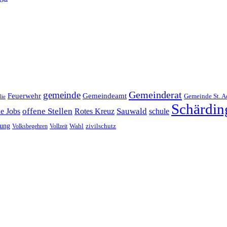
Gemeinderat
gemeinde
Gemeindeamt
Feuerwehr
Gemeinde St. A
lie
Schärdin
offene Stellen
Sauwald
ne Jobs
Rotes Kreuz
schule
tung
Wahl
Volksbegehren
Vollzeit
zivilschutz