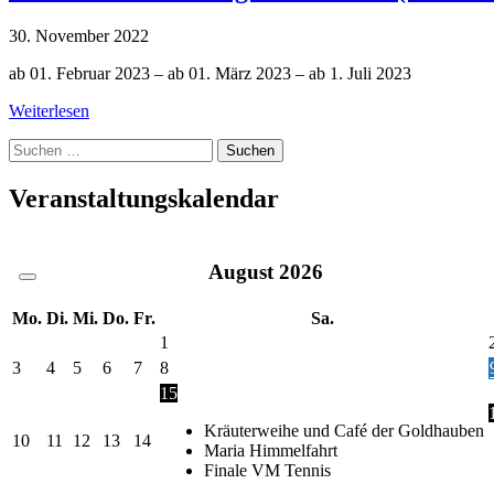
30. November 2022
ab 01. Februar 2023 – ab 01. März 2023 – ab 1. Juli 2023
Weiterlesen
Suche
nach:
Veranstaltungskalendar
August
2026
Mo.
Di.
Mi.
Do.
Fr.
Sa.
1
3
4
5
6
7
8
15
Kräuterweihe und Café der Goldhauben
10
11
12
13
14
Maria Himmelfahrt
Finale VM Tennis