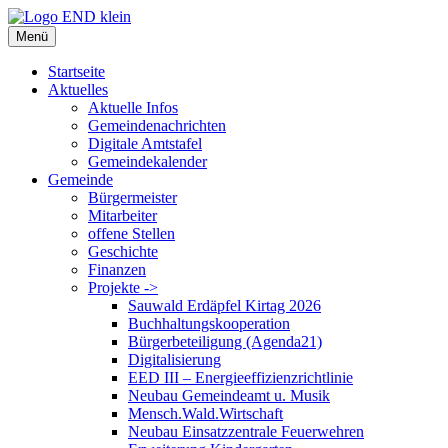
Zum
Inhalt
Menü
springen
Startseite
Aktuelles
Aktuelle Infos
Gemeindenachrichten
Digitale Amtstafel
Gemeindekalender
Gemeinde
Bürgermeister
Mitarbeiter
offene Stellen
Geschichte
Finanzen
Projekte ->
Sauwald Erdäpfel Kirtag 2026
Buchhaltungskooperation
Bürgerbeteiligung (Agenda21)
Digitalisierung
EED III – Energieeffizienzrichtlinie
Neubau Gemeindeamt u. Musik
Mensch.Wald.Wirtschaft
Neubau Einsatzzentrale Feuerwehren