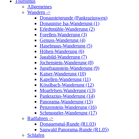
Tourismus
Allgemeines
Wandern ->
Donausteigrunde (Pankraziusweg)
Donaunixe Isa-Wanderung (1)
Erledtmühle-Wanderung (2)
Forellen-Wanderung (3)
Genuss-Wanderung (4)
Haselmaus-Wanderung (5)
Höhen-Wanderung (6)
Jagabild-Wanderung (7)
Jochenstein-Wanderung (8)
Jungfraunstein-Wanderung (9)
Kaiser-Wanderung (10)
Kapellen-Wanderung (11)
Kösslbach-Wanderung (12)
Moarfelsen-Wanderung (13)
Pankrazius-Wanderung (14)
Panorama-Wanderung (15)
Penzenstein-Wanderung (16)
Schmuggler-Wanderung (17)
Radfahren ->
Donauengtal-Runde (R1.03)
Sauwald Panorama-Runde (R1.05)
Schlafen