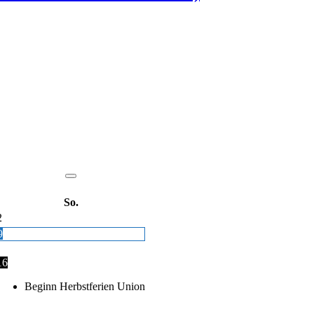
So.
2
9
16
Beginn Herbstferien Union