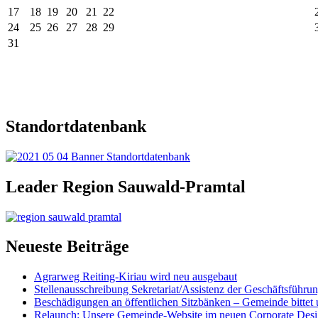
17
18
19
20
21
22
24
25
26
27
28
29
31
Standortdatenbank
Leader Region Sauwald-Pramtal
Neueste Beiträge
Agrarweg Reiting-Kiriau wird neu ausgebaut
Stellenausschreibung Sekretariat/Assistenz der Geschäftsführu
Beschädigungen an öffentlichen Sitzbänken – Gemeinde bittet 
Relaunch: Unsere Gemeinde-Website im neuen Corporate Des