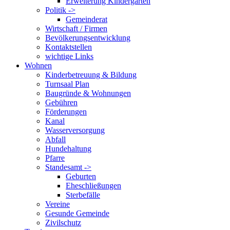
Erweiterung Kindergarten
Politik ->
Gemeinderat
Wirtschaft / Firmen
Bevölkerungsentwicklung
Kontaktstellen
wichtige Links
Wohnen
Kinderbetreuung & Bildung
Turnsaal Plan
Baugründe & Wohnungen
Gebühren
Förderungen
Kanal
Wasserversorgung
Abfall
Hundehaltung
Pfarre
Standesamt ->
Geburten
Eheschließungen
Sterbefälle
Vereine
Gesunde Gemeinde
Zivilschutz