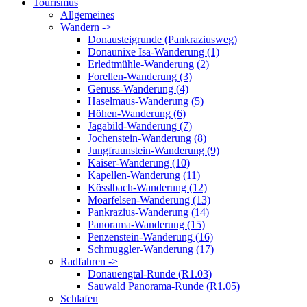
Tourismus
Allgemeines
Wandern ->
Donausteigrunde (Pankraziusweg)
Donaunixe Isa-Wanderung (1)
Erledtmühle-Wanderung (2)
Forellen-Wanderung (3)
Genuss-Wanderung (4)
Haselmaus-Wanderung (5)
Höhen-Wanderung (6)
Jagabild-Wanderung (7)
Jochenstein-Wanderung (8)
Jungfraunstein-Wanderung (9)
Kaiser-Wanderung (10)
Kapellen-Wanderung (11)
Kösslbach-Wanderung (12)
Moarfelsen-Wanderung (13)
Pankrazius-Wanderung (14)
Panorama-Wanderung (15)
Penzenstein-Wanderung (16)
Schmuggler-Wanderung (17)
Radfahren ->
Donauengtal-Runde (R1.03)
Sauwald Panorama-Runde (R1.05)
Schlafen