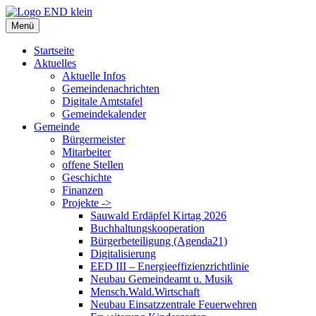
Zum
Inhalt
Menü
springen
Startseite
Aktuelles
Aktuelle Infos
Gemeindenachrichten
Digitale Amtstafel
Gemeindekalender
Gemeinde
Bürgermeister
Mitarbeiter
offene Stellen
Geschichte
Finanzen
Projekte ->
Sauwald Erdäpfel Kirtag 2026
Buchhaltungskooperation
Bürgerbeteiligung (Agenda21)
Digitalisierung
EED III – Energieeffizienzrichtlinie
Neubau Gemeindeamt u. Musik
Mensch.Wald.Wirtschaft
Neubau Einsatzzentrale Feuerwehren