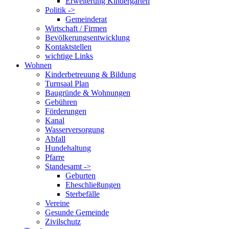
Erweiterung Kindergarten
Politik ->
Gemeinderat
Wirtschaft / Firmen
Bevölkerungsentwicklung
Kontaktstellen
wichtige Links
Wohnen
Kinderbetreuung & Bildung
Turnsaal Plan
Baugründe & Wohnungen
Gebühren
Förderungen
Kanal
Wasserversorgung
Abfall
Hundehaltung
Pfarre
Standesamt ->
Geburten
Eheschließungen
Sterbefälle
Vereine
Gesunde Gemeinde
Zivilschutz