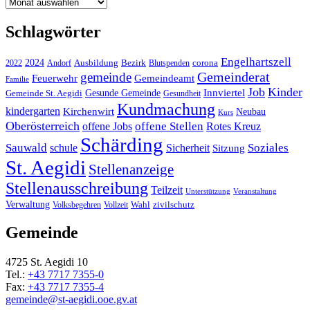
Archiv
Schlagwörter
Engelhartszell
2024
Bezirk
corona
Ausbildung
Blutspenden
2022
Andorf
Gemeinderat
gemeinde
Gemeindeamt
Feuerwehr
Familie
Job
Kinder
Gesunde Gemeinde
Innviertel
Gemeinde St. Aegidi
Gesundheit
Kundmachung
kindergarten
Kirchenwirt
Neubau
Kurs
Oberösterreich
offene Stellen
offene Jobs
Rotes Kreuz
Schärding
Sauwald
Soziales
schule
Sicherheit
Sitzung
St. Aegidi
Stellenanzeige
Stellenausschreibung
Teilzeit
Unterstützung
Veranstaltung
Verwaltung
Wahl
Volksbegehren
Vollzeit
zivilschutz
Gemeinde
4725 St. Aegidi 10
Tel.:
+43 7717 7355-0
Fax:
+43 7717 7355-4
gemeinde@st-aegidi.ooe.gv.at