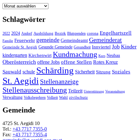
Archiv
Schlagwörter
Engelhartszell
2024
Bezirk
corona
Ausbildung
Blutspenden
2022
Andorf
Gemeinderat
gemeinde
Gemeindeamt
Feuerwehr
Familie
Job
Kinder
Gesunde Gemeinde
Innviertel
Gemeinde St. Aegidi
Gesundheit
Kundmachung
kindergarten
Kirchenwirt
Neubau
Kurs
Oberösterreich
offene Stellen
offene Jobs
Rotes Kreuz
Schärding
Sauwald
Soziales
schule
Sicherheit
Sitzung
St. Aegidi
Stellenanzeige
Stellenausschreibung
Teilzeit
Unterstützung
Veranstaltung
Verwaltung
Wahl
Volksbegehren
Vollzeit
zivilschutz
Gemeinde
4725 St. Aegidi 10
Tel.:
+43 7717 7355-0
Fax:
+43 7717 7355-4