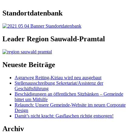
Standortdatenbank
Leader Region Sauwald-Pramtal
Neueste Beiträge
Agrarweg Reiting-Kiriau wird neu ausgebaut
Stellenausschreibung Sekretariat/Assistenz der
Geschäftsführung
Beschädigungen an öffentlichen Sitzbänken – Gemeinde
bittet um Mithilfe
Relaunch: Unsere Gemeinde-Website im neuen Corporate
Design
Damit’s nicht kracht: Gasflaschen richtig entsorgen!
Archiv