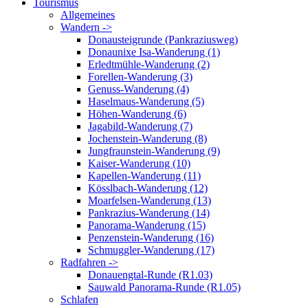
Tourismus
Allgemeines
Wandern ->
Donausteigrunde (Pankraziusweg)
Donaunixe Isa-Wanderung (1)
Erledtmühle-Wanderung (2)
Forellen-Wanderung (3)
Genuss-Wanderung (4)
Haselmaus-Wanderung (5)
Höhen-Wanderung (6)
Jagabild-Wanderung (7)
Jochenstein-Wanderung (8)
Jungfraunstein-Wanderung (9)
Kaiser-Wanderung (10)
Kapellen-Wanderung (11)
Kösslbach-Wanderung (12)
Moarfelsen-Wanderung (13)
Pankrazius-Wanderung (14)
Panorama-Wanderung (15)
Penzenstein-Wanderung (16)
Schmuggler-Wanderung (17)
Radfahren ->
Donauengtal-Runde (R1.03)
Sauwald Panorama-Runde (R1.05)
Schlafen