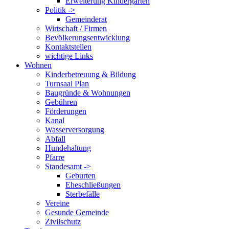
Erweiterung Kindergarten
Politik ->
Gemeinderat
Wirtschaft / Firmen
Bevölkerungsentwicklung
Kontaktstellen
wichtige Links
Wohnen
Kinderbetreuung & Bildung
Turnsaal Plan
Baugründe & Wohnungen
Gebühren
Förderungen
Kanal
Wasserversorgung
Abfall
Hundehaltung
Pfarre
Standesamt ->
Geburten
Eheschließungen
Sterbefälle
Vereine
Gesunde Gemeinde
Zivilschutz