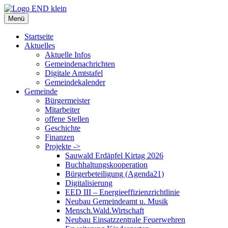
Zum
Inhalt
Menü
springen
Startseite
Aktuelles
Aktuelle Infos
Gemeindenachrichten
Digitale Amtstafel
Gemeindekalender
Gemeinde
Bürgermeister
Mitarbeiter
offene Stellen
Geschichte
Finanzen
Projekte ->
Sauwald Erdäpfel Kirtag 2026
Buchhaltungskooperation
Bürgerbeteiligung (Agenda21)
Digitalisierung
EED III – Energieeffizienzrichtlinie
Neubau Gemeindeamt u. Musik
Mensch.Wald.Wirtschaft
Neubau Einsatzzentrale Feuerwehren