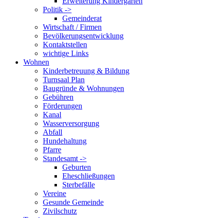
Erweiterung Kindergarten
Politik ->
Gemeinderat
Wirtschaft / Firmen
Bevölkerungsentwicklung
Kontaktstellen
wichtige Links
Wohnen
Kinderbetreuung & Bildung
Turnsaal Plan
Baugründe & Wohnungen
Gebühren
Förderungen
Kanal
Wasserversorgung
Abfall
Hundehaltung
Pfarre
Standesamt ->
Geburten
Eheschließungen
Sterbefälle
Vereine
Gesunde Gemeinde
Zivilschutz