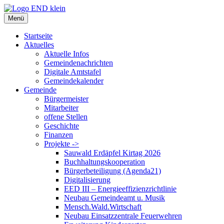
Zum
Inhalt
Menü
springen
Startseite
Aktuelles
Aktuelle Infos
Gemeindenachrichten
Digitale Amtstafel
Gemeindekalender
Gemeinde
Bürgermeister
Mitarbeiter
offene Stellen
Geschichte
Finanzen
Projekte ->
Sauwald Erdäpfel Kirtag 2026
Buchhaltungskooperation
Bürgerbeteiligung (Agenda21)
Digitalisierung
EED III – Energieeffizienzrichtlinie
Neubau Gemeindeamt u. Musik
Mensch.Wald.Wirtschaft
Neubau Einsatzzentrale Feuerwehren