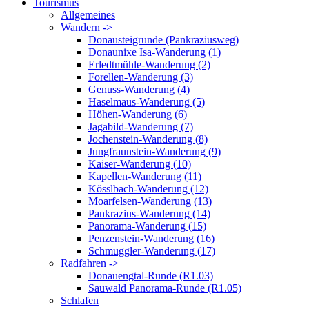
Tourismus
Allgemeines
Wandern ->
Donausteigrunde (Pankraziusweg)
Donaunixe Isa-Wanderung (1)
Erledtmühle-Wanderung (2)
Forellen-Wanderung (3)
Genuss-Wanderung (4)
Haselmaus-Wanderung (5)
Höhen-Wanderung (6)
Jagabild-Wanderung (7)
Jochenstein-Wanderung (8)
Jungfraunstein-Wanderung (9)
Kaiser-Wanderung (10)
Kapellen-Wanderung (11)
Kösslbach-Wanderung (12)
Moarfelsen-Wanderung (13)
Pankrazius-Wanderung (14)
Panorama-Wanderung (15)
Penzenstein-Wanderung (16)
Schmuggler-Wanderung (17)
Radfahren ->
Donauengtal-Runde (R1.03)
Sauwald Panorama-Runde (R1.05)
Schlafen