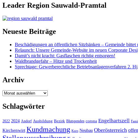
Leader Region Sauwald-Pramtal
Neueste Beiträge
Beschädigungen an öffentlichen Sitzbänken – Gemeinde bittet 
Relaunch: Unsere Gemeinde-Website im neuen Corporate Des
Damit’s nicht kracht: Gasflaschen richtig entsorgen!
Waldbrandgefahr – Hitze und Trockenheit
Sprechtage: Gewerberechtliche Betriebsanlagenverfahren 2. Hj
Archiv
Archiv
Schlagwörter
Engelhartszell
2024
Bezirk
corona
Ausbildung
Blutspenden
2022
Andorf
Fami
Kundmachung
Oberösterreich
Kirchenwirt
offe
Neubau
Kurs
Stellenausschreibung