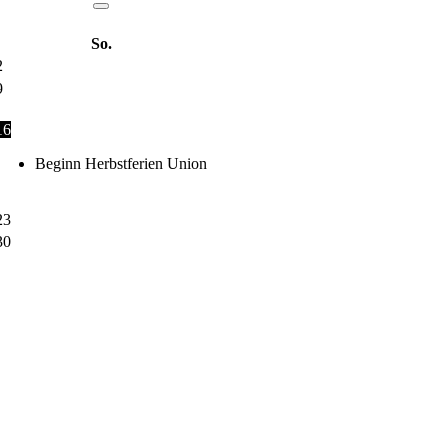
So.
2
9
16
Beginn Herbstferien Union
23
30