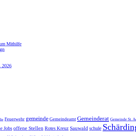
um Mithilfe
ign
. 2026
Gemeinderat
gemeinde
Gemeindeamt
Feuerwehr
Gemeinde St. A
lie
Schärdin
offene Stellen
Sauwald
ne Jobs
Rotes Kreuz
schule