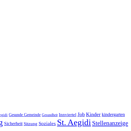
Job
Kinder
kindergarten
Gesunde Gemeinde
Innviertel
egidi
Gesundheit
g
St. Aegidi
Stellenanzeige
Soziales
Sicherheit
Sitzung