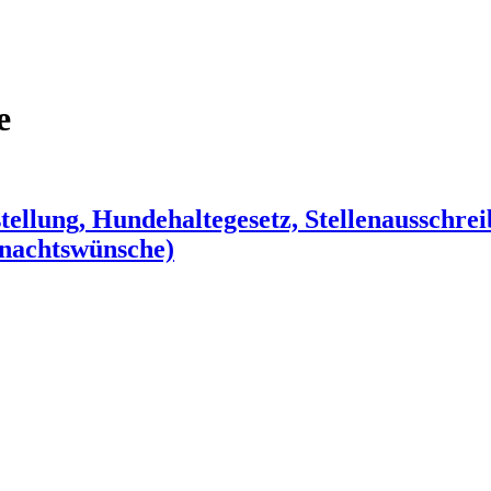
e
lung, Hundehaltegesetz, Stellenausschreibu
nachtswünsche)