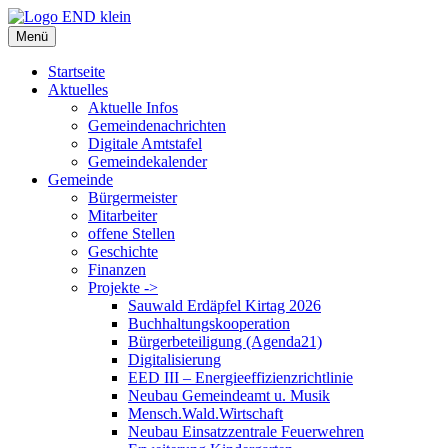
Zum
Inhalt
Menü
springen
Startseite
Aktuelles
Aktuelle Infos
Gemeindenachrichten
Digitale Amtstafel
Gemeindekalender
Gemeinde
Bürgermeister
Mitarbeiter
offene Stellen
Geschichte
Finanzen
Projekte ->
Sauwald Erdäpfel Kirtag 2026
Buchhaltungskooperation
Bürgerbeteiligung (Agenda21)
Digitalisierung
EED III – Energieeffizienzrichtlinie
Neubau Gemeindeamt u. Musik
Mensch.Wald.Wirtschaft
Neubau Einsatzzentrale Feuerwehren