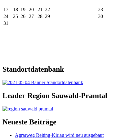
17
18
19
20
21
22
23
24
25
26
27
28
29
30
31
Standortdatenbank
Leader Region Sauwald-Pramtal
Neueste Beiträge
Agrarweg Reiting-Kiriau wird neu ausgebaut