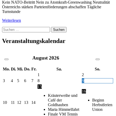
Kein NATO-Beitritt Nein zu Atomkraft-Greenwashing Neutralität
Österreichs stärken Parteienförderungen abschaffen Tägliche
Turnstunde
Weiterlesen
Suche
nach:
Veranstaltungskalendar
August
2026
Mo.
Di.
Mi.
Do.
Fr.
Sa.
So.
1
2
3
4
5
6
7
8
9
15
16
Kräuterweihe und
Café der
Beginn
10
11
12
13
14
Goldhauben
Herbstferien
Maria Himmelfahrt
Union
Finale VM Tennis