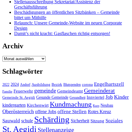
Stellenausschreibung Sekretariat/Assistenz der
Geschäftsführung
Beschädigungen an öffentlichen Sitzbänken – Gemeinde
bittet um Mithilfe
Relaunch: Unsere Gemeinde-Website im neuen Corporate
Design
Damit’s nicht kracht: Gasflaschen richtig entsorgen!
Archiv
Archiv
Schlagwörter
Engelhartszell
2024
Bezirk
corona
Ausbildung
Blutspenden
2022
Andorf
Gemeinderat
gemeinde
Gemeindeamt
Feuerwehr
Familie
Job
Kinder
Gesunde Gemeinde
Innviertel
Gemeinde St. Aegidi
Gesundheit
Kundmachung
kindergarten
Kirchenwirt
Neubau
Kurs
Oberösterreich
offene Stellen
offene Jobs
Rotes Kreuz
Schärding
Sauwald
Soziales
schule
Sicherheit
Sitzung
St. Aegidi
Stellenanzeige