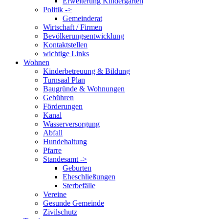
Erweiterung Kindergarten
Politik ->
Gemeinderat
Wirtschaft / Firmen
Bevölkerungsentwicklung
Kontaktstellen
wichtige Links
Wohnen
Kinderbetreuung & Bildung
Turnsaal Plan
Baugründe & Wohnungen
Gebühren
Förderungen
Kanal
Wasserversorgung
Abfall
Hundehaltung
Pfarre
Standesamt ->
Geburten
Eheschließungen
Sterbefälle
Vereine
Gesunde Gemeinde
Zivilschutz