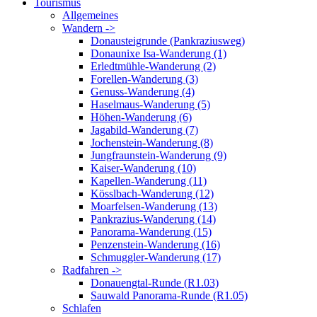
Tourismus
Allgemeines
Wandern ->
Donausteigrunde (Pankraziusweg)
Donaunixe Isa-Wanderung (1)
Erledtmühle-Wanderung (2)
Forellen-Wanderung (3)
Genuss-Wanderung (4)
Haselmaus-Wanderung (5)
Höhen-Wanderung (6)
Jagabild-Wanderung (7)
Jochenstein-Wanderung (8)
Jungfraunstein-Wanderung (9)
Kaiser-Wanderung (10)
Kapellen-Wanderung (11)
Kösslbach-Wanderung (12)
Moarfelsen-Wanderung (13)
Pankrazius-Wanderung (14)
Panorama-Wanderung (15)
Penzenstein-Wanderung (16)
Schmuggler-Wanderung (17)
Radfahren ->
Donauengtal-Runde (R1.03)
Sauwald Panorama-Runde (R1.05)
Schlafen