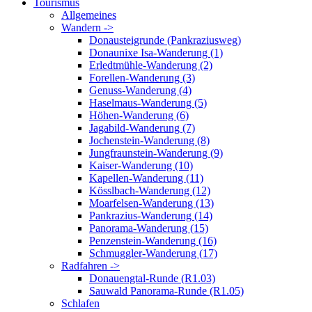
Tourismus
Allgemeines
Wandern ->
Donausteigrunde (Pankraziusweg)
Donaunixe Isa-Wanderung (1)
Erledtmühle-Wanderung (2)
Forellen-Wanderung (3)
Genuss-Wanderung (4)
Haselmaus-Wanderung (5)
Höhen-Wanderung (6)
Jagabild-Wanderung (7)
Jochenstein-Wanderung (8)
Jungfraunstein-Wanderung (9)
Kaiser-Wanderung (10)
Kapellen-Wanderung (11)
Kösslbach-Wanderung (12)
Moarfelsen-Wanderung (13)
Pankrazius-Wanderung (14)
Panorama-Wanderung (15)
Penzenstein-Wanderung (16)
Schmuggler-Wanderung (17)
Radfahren ->
Donauengtal-Runde (R1.03)
Sauwald Panorama-Runde (R1.05)
Schlafen