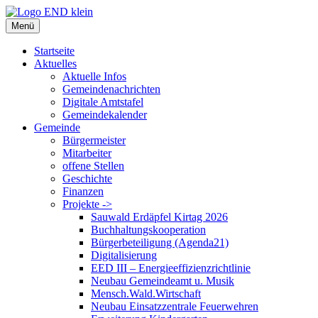
Zum
Inhalt
Menü
springen
Startseite
Aktuelles
Aktuelle Infos
Gemeindenachrichten
Digitale Amtstafel
Gemeindekalender
Gemeinde
Bürgermeister
Mitarbeiter
offene Stellen
Geschichte
Finanzen
Projekte ->
Sauwald Erdäpfel Kirtag 2026
Buchhaltungskooperation
Bürgerbeteiligung (Agenda21)
Digitalisierung
EED III – Energieeffizienzrichtlinie
Neubau Gemeindeamt u. Musik
Mensch.Wald.Wirtschaft
Neubau Einsatzzentrale Feuerwehren