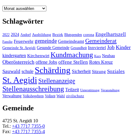
Archiv
Schlagwörter
Engelhartszell
2024
Bezirk
corona
Ausbildung
Blutspenden
2022
Andorf
Gemeinderat
gemeinde
Gemeindeamt
Feuerwehr
Familie
Job
Kinder
Gesunde Gemeinde
Innviertel
Gemeinde St. Aegidi
Gesundheit
Kundmachung
kindergarten
Kirchenwirt
Neubau
Kurs
Oberösterreich
offene Stellen
offene Jobs
Rotes Kreuz
Schärding
Sauwald
Soziales
schule
Sicherheit
Sitzung
St. Aegidi
Stellenanzeige
Stellenausschreibung
Teilzeit
Unterstützung
Veranstaltung
Verwaltung
Wahl
Volksbegehren
Vollzeit
zivilschutz
Gemeinde
4725 St. Aegidi 10
Tel.:
+43 7717 7355-0
Fax:
+43 7717 7355-4