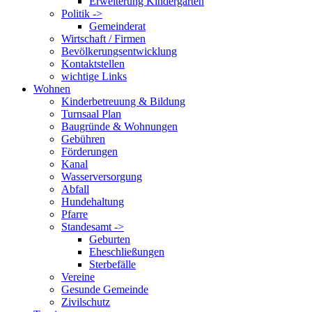
Erweiterung Kindergarten
Politik ->
Gemeinderat
Wirtschaft / Firmen
Bevölkerungsentwicklung
Kontaktstellen
wichtige Links
Wohnen
Kinderbetreuung & Bildung
Turnsaal Plan
Baugründe & Wohnungen
Gebühren
Förderungen
Kanal
Wasserversorgung
Abfall
Hundehaltung
Pfarre
Standesamt ->
Geburten
Eheschließungen
Sterbefälle
Vereine
Gesunde Gemeinde
Zivilschutz