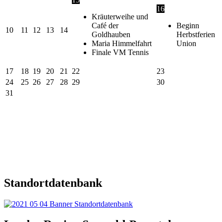
16
Kräuterweihe und
Café der
Beginn
10
11
12
13
14
Goldhauben
Herbstferien
Maria Himmelfahrt
Union
Finale VM Tennis
17
18
19
20
21
22
23
24
25
26
27
28
29
30
31
Standortdatenbank