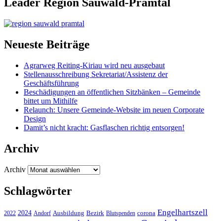
Leader Region Sauwald-Pramtal
Neueste Beiträge
Agrarweg Reiting-Kiriau wird neu ausgebaut
Stellenausschreibung Sekretariat/Assistenz der
Geschäftsführung
Beschädigungen an öffentlichen Sitzbänken – Gemeinde
bittet um Mithilfe
Relaunch: Unsere Gemeinde-Website im neuen Corporate
Design
Damit’s nicht kracht: Gasflaschen richtig entsorgen!
Archiv
Archiv
Schlagwörter
Engelhartszell
2024
Bezirk
corona
Ausbildung
Blutspenden
2022
Andorf