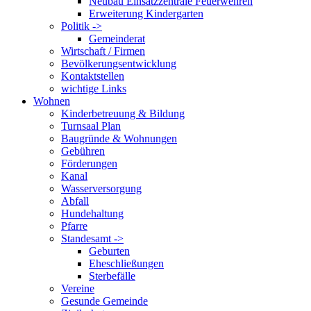
Neubau Einsatzzentrale Feuerwehren
Erweiterung Kindergarten
Politik ->
Gemeinderat
Wirtschaft / Firmen
Bevölkerungsentwicklung
Kontaktstellen
wichtige Links
Wohnen
Kinderbetreuung & Bildung
Turnsaal Plan
Baugründe & Wohnungen
Gebühren
Förderungen
Kanal
Wasserversorgung
Abfall
Hundehaltung
Pfarre
Standesamt ->
Geburten
Eheschließungen
Sterbefälle
Vereine
Gesunde Gemeinde