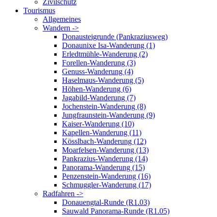
Zivilschutz
Tourismus
Allgemeines
Wandern ->
Donausteigrunde (Pankraziusweg)
Donaunixe Isa-Wanderung (1)
Erledtmühle-Wanderung (2)
Forellen-Wanderung (3)
Genuss-Wanderung (4)
Haselmaus-Wanderung (5)
Höhen-Wanderung (6)
Jagabild-Wanderung (7)
Jochenstein-Wanderung (8)
Jungfraunstein-Wanderung (9)
Kaiser-Wanderung (10)
Kapellen-Wanderung (11)
Kösslbach-Wanderung (12)
Moarfelsen-Wanderung (13)
Pankrazius-Wanderung (14)
Panorama-Wanderung (15)
Penzenstein-Wanderung (16)
Schmuggler-Wanderung (17)
Radfahren ->
Donauengtal-Runde (R1.03)
Sauwald Panorama-Runde (R1.05)