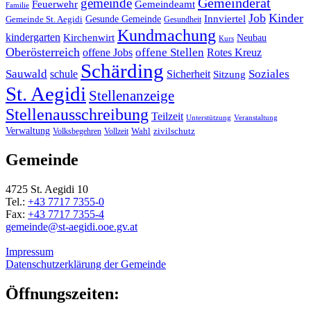
Gemeinderat
gemeinde
Gemeindeamt
Feuerwehr
Familie
Job
Kinder
Gesunde Gemeinde
Innviertel
Gemeinde St. Aegidi
Gesundheit
Kundmachung
kindergarten
Kirchenwirt
Neubau
Kurs
Oberösterreich
offene Stellen
offene Jobs
Rotes Kreuz
Schärding
Sauwald
Soziales
schule
Sicherheit
Sitzung
St. Aegidi
Stellenanzeige
Stellenausschreibung
Teilzeit
Unterstützung
Veranstaltung
Verwaltung
Wahl
Volksbegehren
Vollzeit
zivilschutz
Gemeinde
4725 St. Aegidi 10
Tel.:
+43 7717 7355-0
Fax:
+43 7717 7355-4
gemeinde@st-aegidi.ooe.gv.at
Impressum
Datenschutzerklärung der Gemeinde
Öffnungszeiten: