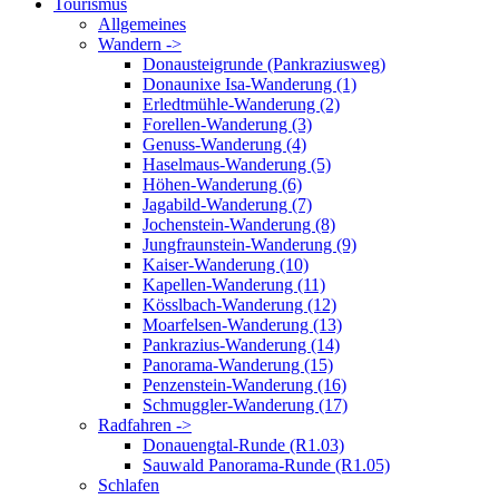
Tourismus
Allgemeines
Wandern ->
Donausteigrunde (Pankraziusweg)
Donaunixe Isa-Wanderung (1)
Erledtmühle-Wanderung (2)
Forellen-Wanderung (3)
Genuss-Wanderung (4)
Haselmaus-Wanderung (5)
Höhen-Wanderung (6)
Jagabild-Wanderung (7)
Jochenstein-Wanderung (8)
Jungfraunstein-Wanderung (9)
Kaiser-Wanderung (10)
Kapellen-Wanderung (11)
Kösslbach-Wanderung (12)
Moarfelsen-Wanderung (13)
Pankrazius-Wanderung (14)
Panorama-Wanderung (15)
Penzenstein-Wanderung (16)
Schmuggler-Wanderung (17)
Radfahren ->
Donauengtal-Runde (R1.03)
Sauwald Panorama-Runde (R1.05)
Schlafen