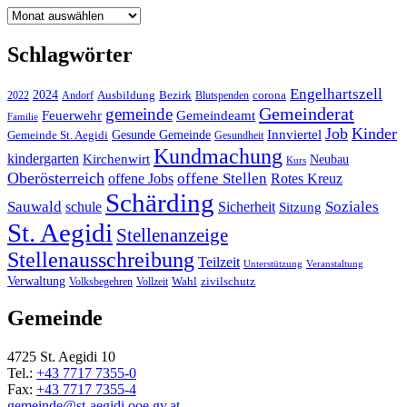
Archiv
Schlagwörter
Engelhartszell
2024
Bezirk
corona
Ausbildung
Blutspenden
2022
Andorf
Gemeinderat
gemeinde
Gemeindeamt
Feuerwehr
Familie
Job
Kinder
Gesunde Gemeinde
Innviertel
Gemeinde St. Aegidi
Gesundheit
Kundmachung
kindergarten
Kirchenwirt
Neubau
Kurs
Oberösterreich
offene Stellen
offene Jobs
Rotes Kreuz
Schärding
Sauwald
Soziales
schule
Sicherheit
Sitzung
St. Aegidi
Stellenanzeige
Stellenausschreibung
Teilzeit
Unterstützung
Veranstaltung
Verwaltung
Wahl
Volksbegehren
Vollzeit
zivilschutz
Gemeinde
4725 St. Aegidi 10
Tel.:
+43 7717 7355-0
Fax:
+43 7717 7355-4
gemeinde@st-aegidi.ooe.gv.at