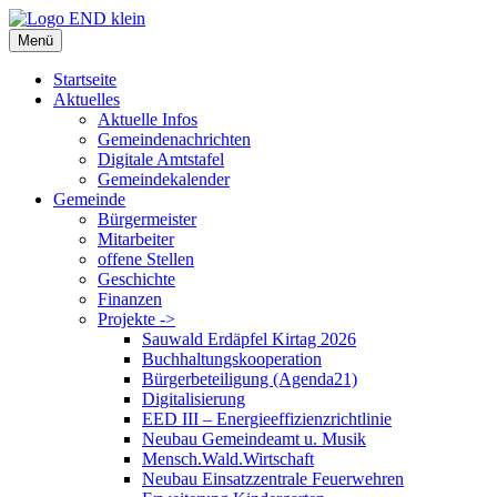
Zum
Inhalt
Menü
springen
Startseite
Aktuelles
Aktuelle Infos
Gemeindenachrichten
Digitale Amtstafel
Gemeindekalender
Gemeinde
Bürgermeister
Mitarbeiter
offene Stellen
Geschichte
Finanzen
Projekte ->
Sauwald Erdäpfel Kirtag 2026
Buchhaltungskooperation
Bürgerbeteiligung (Agenda21)
Digitalisierung
EED III – Energieeffizienzrichtlinie
Neubau Gemeindeamt u. Musik
Mensch.Wald.Wirtschaft
Neubau Einsatzzentrale Feuerwehren