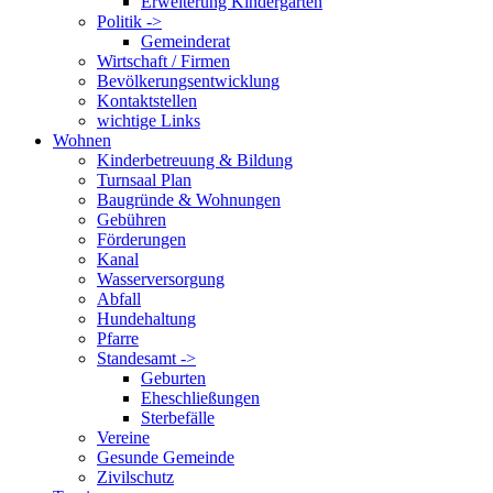
Erweiterung Kindergarten
Politik ->
Gemeinderat
Wirtschaft / Firmen
Bevölkerungsentwicklung
Kontaktstellen
wichtige Links
Wohnen
Kinderbetreuung & Bildung
Turnsaal Plan
Baugründe & Wohnungen
Gebühren
Förderungen
Kanal
Wasserversorgung
Abfall
Hundehaltung
Pfarre
Standesamt ->
Geburten
Eheschließungen
Sterbefälle
Vereine
Gesunde Gemeinde
Zivilschutz