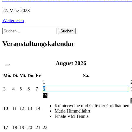
27. März 2023
Weiterlesen
Suche
nach:
Veranstaltungskalendar
August
2026
Mo.
Di.
Mi.
Do.
Fr.
Sa.
1
3
4
5
6
7
8
15
Kräuterweihe und Café der Goldhauben
10
11
12
13
14
Maria Himmelfahrt
Finale VM Tennis
17
18
19
20
21
22