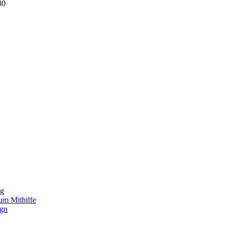
30
ng
um Mithilfe
ign