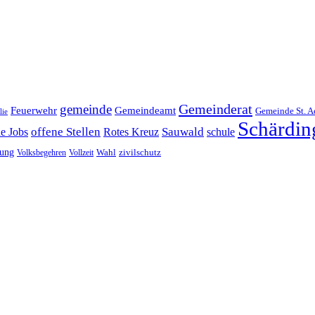
Gemeinderat
gemeinde
Gemeindeamt
Feuerwehr
Gemeinde St. A
lie
Schärdin
offene Stellen
Sauwald
ne Jobs
Rotes Kreuz
schule
tung
Wahl
Volksbegehren
Vollzeit
zivilschutz