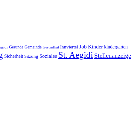
Job
Kinder
kindergarten
Gesunde Gemeinde
Innviertel
egidi
Gesundheit
g
St. Aegidi
Stellenanzeige
Soziales
Sicherheit
Sitzung