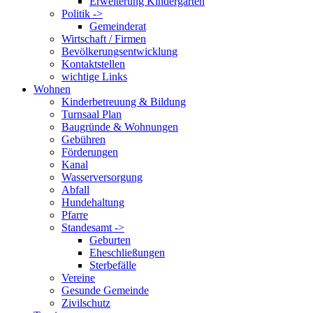
Erweiterung Kindergarten
Politik ->
Gemeinderat
Wirtschaft / Firmen
Bevölkerungsentwicklung
Kontaktstellen
wichtige Links
Wohnen
Kinderbetreuung & Bildung
Turnsaal Plan
Baugründe & Wohnungen
Gebühren
Förderungen
Kanal
Wasserversorgung
Abfall
Hundehaltung
Pfarre
Standesamt ->
Geburten
Eheschließungen
Sterbefälle
Vereine
Gesunde Gemeinde
Zivilschutz