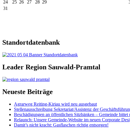
24
25
26
27
28
29
31
Standortdatenbank
Leader Region Sauwald-Pramtal
Neueste Beiträge
Agrarweg Reiting-Kiriau wird neu ausgebaut
Stellenausschreibung Sekretariat/Assistenz der Geschäftsführu
Beschädigungen an öffentlichen Sitzbänken – Gemeinde bittet 
Relaunch: Unsere Gemeinde-Website im neuen Corporate Des
Damit’s nicht kracht: Gasflaschen richtig entsorgen!