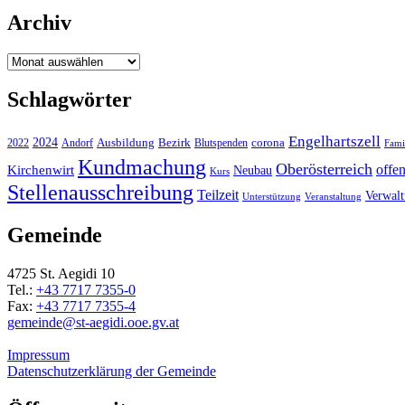
Archiv
Archiv
Schlagwörter
Engelhartszell
2024
Bezirk
corona
Ausbildung
Blutspenden
2022
Andorf
Fami
Kundmachung
Oberösterreich
Kirchenwirt
offe
Neubau
Kurs
Stellenausschreibung
Teilzeit
Verwal
Unterstützung
Veranstaltung
Gemeinde
4725 St. Aegidi 10
Tel.:
+43 7717 7355-0
Fax:
+43 7717 7355-4
gemeinde@st-aegidi.ooe.gv.at
Impressum
Datenschutzerklärung der Gemeinde