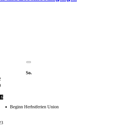
So.
2
9
16
Beginn Herbstferien Union
23