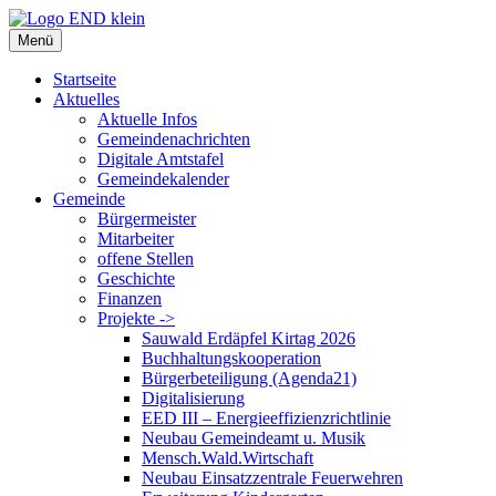
Zum
Inhalt
Menü
springen
Startseite
Aktuelles
Aktuelle Infos
Gemeindenachrichten
Digitale Amtstafel
Gemeindekalender
Gemeinde
Bürgermeister
Mitarbeiter
offene Stellen
Geschichte
Finanzen
Projekte ->
Sauwald Erdäpfel Kirtag 2026
Buchhaltungskooperation
Bürgerbeteiligung (Agenda21)
Digitalisierung
EED III – Energieeffizienzrichtlinie
Neubau Gemeindeamt u. Musik
Mensch.Wald.Wirtschaft
Neubau Einsatzzentrale Feuerwehren