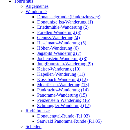
Tourismus
Allgemeines
Wandern ->
Donausteigrunde (Pankraziusweg)
Donaunixe Isa-Wanderung (1)
Erledtmühle-Wanderung (2)
Forellen-Wanderung (3)
Genuss-Wanderung (4)
Haselmaus-Wanderung (5)
Höhen-Wanderung (6)
Jagabild-Wanderung (7)
Jochenstein-Wanderung (8)
Jungfraunstein-Wanderung (9)
Kaiser-Wanderung (10)
Kapellen-Wanderung (11)
Kösslbach-Wanderung (12)
Moarfelsen-Wanderung (13)
Pankrazius-Wanderung (14)
Panorama-Wanderung (15)
Penzenstein-Wanderung (16)
Schmuggler-Wanderung (17)
Radfahren ->
Donauengtal-Runde (R1.03)
Sauwald Panorama-Runde (R1.05)
Schlafen