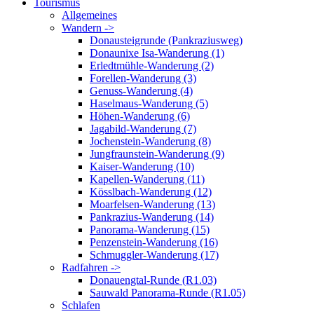
Tourismus
Allgemeines
Wandern ->
Donausteigrunde (Pankraziusweg)
Donaunixe Isa-Wanderung (1)
Erledtmühle-Wanderung (2)
Forellen-Wanderung (3)
Genuss-Wanderung (4)
Haselmaus-Wanderung (5)
Höhen-Wanderung (6)
Jagabild-Wanderung (7)
Jochenstein-Wanderung (8)
Jungfraunstein-Wanderung (9)
Kaiser-Wanderung (10)
Kapellen-Wanderung (11)
Kösslbach-Wanderung (12)
Moarfelsen-Wanderung (13)
Pankrazius-Wanderung (14)
Panorama-Wanderung (15)
Penzenstein-Wanderung (16)
Schmuggler-Wanderung (17)
Radfahren ->
Donauengtal-Runde (R1.03)
Sauwald Panorama-Runde (R1.05)
Schlafen