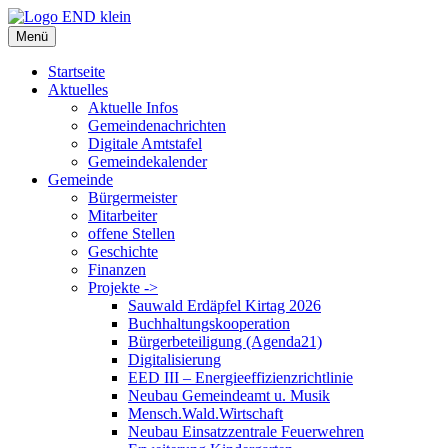
Zum
Inhalt
Menü
springen
Startseite
Aktuelles
Aktuelle Infos
Gemeindenachrichten
Digitale Amtstafel
Gemeindekalender
Gemeinde
Bürgermeister
Mitarbeiter
offene Stellen
Geschichte
Finanzen
Projekte ->
Sauwald Erdäpfel Kirtag 2026
Buchhaltungskooperation
Bürgerbeteiligung (Agenda21)
Digitalisierung
EED III – Energieeffizienzrichtlinie
Neubau Gemeindeamt u. Musik
Mensch.Wald.Wirtschaft
Neubau Einsatzzentrale Feuerwehren