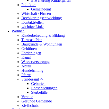
Erweiterung Kindergarten
Politik ->
Gemeinderat
Wirtschaft / Firmen
Bevölkerungsentwicklung
Kontaktstellen
wichtige Links
Wohnen
Kinderbetreuung & Bildung
Turnsaal Plan
Baugründe & Wohnungen
Gebühren
Förderungen
Kanal
Wasserversorgung
Abfall
Hundehaltung
Pfarre
Standesamt ->
Geburten
Eheschließungen
Sterbefälle
Vereine
Gesunde Gemeinde
Zivilschutz