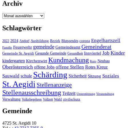
Archiv
Archiv
Schlagwörter
Engelhartszell
2024
Bezirk
corona
Ausbildung
Blutspenden
2022
Andorf
Gemeinderat
gemeinde
Gemeindeamt
Feuerwehr
Familie
Job
Kinder
Gesunde Gemeinde
Innviertel
Gemeinde St. Aegidi
Gesundheit
Kundmachung
kindergarten
Kirchenwirt
Neubau
Kurs
Oberösterreich
offene Stellen
offene Jobs
Rotes Kreuz
Schärding
Sauwald
Soziales
schule
Sicherheit
Sitzung
St. Aegidi
Stellenanzeige
Stellenausschreibung
Teilzeit
Unterstützung
Veranstaltung
Verwaltung
Wahl
Volksbegehren
Vollzeit
zivilschutz
Gemeinde
4725 St. Aegidi 10