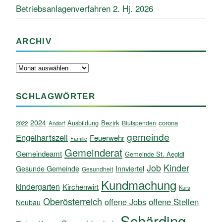
Betriebsanlagenverfahren 2. Hj. 2026
ARCHIV
Archiv
SCHLAGWÖRTER
2024
Ausbildung
Bezirk
corona
Blutspenden
2022
Andorf
gemeinde
Engelhartszell
Feuerwehr
Familie
Gemeinderat
Gemeindeamt
Gemeinde St. Aegidi
Kinder
Job
Innviertel
Gesunde Gemeinde
Gesundheit
Kundmachung
kindergarten
Kirchenwirt
Kurs
Oberösterreich
offene Jobs
offene Stellen
Neubau
Schärding