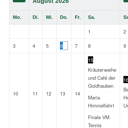
August
2026
Mo.
Di.
Mi.
Do.
Fr.
Sa.
S
1
2
3
4
5
6
7
8
9
15
Kräuterweihe
und Café der
1
Goldhauben
B
10
11
12
13
14
Maria
He
Himmelfahrt
U
Finale VM
Tennis