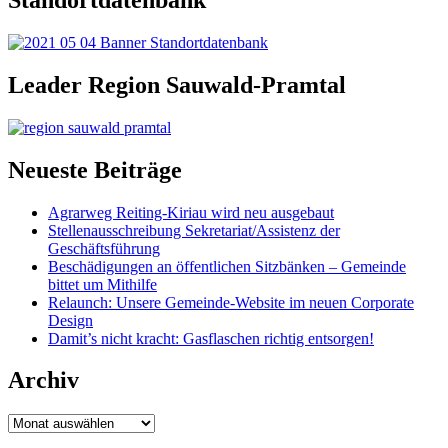
Standortdatenbank
Leader Region Sauwald-Pramtal
Neueste Beiträge
Agrarweg Reiting-Kiriau wird neu ausgebaut
Stellenausschreibung Sekretariat/Assistenz der
Geschäftsführung
Beschädigungen an öffentlichen Sitzbänken – Gemeinde
bittet um Mithilfe
Relaunch: Unsere Gemeinde-Website im neuen Corporate
Design
Damit’s nicht kracht: Gasflaschen richtig entsorgen!
Archiv
Archiv