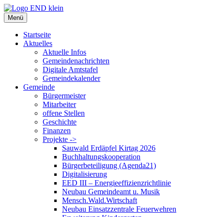
Zum
Inhalt
Menü
springen
Startseite
Aktuelles
Aktuelle Infos
Gemeindenachrichten
Digitale Amtstafel
Gemeindekalender
Gemeinde
Bürgermeister
Mitarbeiter
offene Stellen
Geschichte
Finanzen
Projekte ->
Sauwald Erdäpfel Kirtag 2026
Buchhaltungskooperation
Bürgerbeteiligung (Agenda21)
Digitalisierung
EED III – Energieeffizienzrichtlinie
Neubau Gemeindeamt u. Musik
Mensch.Wald.Wirtschaft
Neubau Einsatzzentrale Feuerwehren