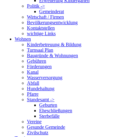
Erweiterung Kindergarten
Politik ->
Gemeinderat
Wirtschaft / Firmen
Bevölkerungsentwicklung
Kontaktstellen
wichtige Links
Wohnen
Kinderbetreuung & Bildung
Turnsaal Plan
Baugründe & Wohnungen
Gebühren
Förderungen
Kanal
Wasserversorgung
Abfall
Hundehaltung
Pfarre
Standesamt ->
Geburten
Eheschließungen
Sterbefälle
Vereine
Gesunde Gemeinde
Zivilschutz