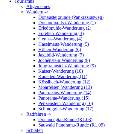
Tourismus
Allgemeines
Wandern ->
Donausteigrunde (Pankraziusweg)
Donaunixe Isa-Wanderung (1)
Erledtmühle-Wanderung (2)
Forellen-Wanderung (3)
Genuss-Wanderung (4)
Haselmaus-Wanderung (5)
Höhen-Wanderung (6)
Jagabild-Wanderung (7)
Jochenstein-Wanderung (8)
Jungfraunstein-Wanderung (9)
Kaiser-Wanderung (10)
Kapellen-Wanderung (11)
Kösslbach-Wanderung (12)
Moarfelsen-Wanderung (13)
Pankrazius-Wanderung (14)
Panorama-Wanderung (15)
Penzenstein-Wanderung (16)
Schmuggler-Wanderung (17)
Radfahren ->
Donauengtal-Runde (R1.03)
Sauwald Panorama-Runde (R1.05)
Schlafen