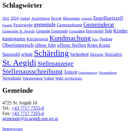
Schlagwörter
Engelhartszell
2024
Bezirk
corona
Ausbildung
Blutspenden
2022
Andorf
Gemeinderat
gemeinde
Gemeindeamt
Feuerwehr
Familie
Job
Kinder
Gesunde Gemeinde
Innviertel
Gemeinde St. Aegidi
Gesundheit
Kundmachung
kindergarten
Kirchenwirt
Neubau
Kurs
Oberösterreich
offene Stellen
offene Jobs
Rotes Kreuz
Schärding
Sauwald
Soziales
schule
Sicherheit
Sitzung
St. Aegidi
Stellenanzeige
Stellenausschreibung
Teilzeit
Unterstützung
Veranstaltung
Verwaltung
Wahl
Volksbegehren
Vollzeit
zivilschutz
Gemeinde
4725 St. Aegidi 10
Tel.:
+43 7717 7355-0
Fax:
+43 7717 7355-4
gemeinde@st-aegidi.ooe.gv.at
Impressum