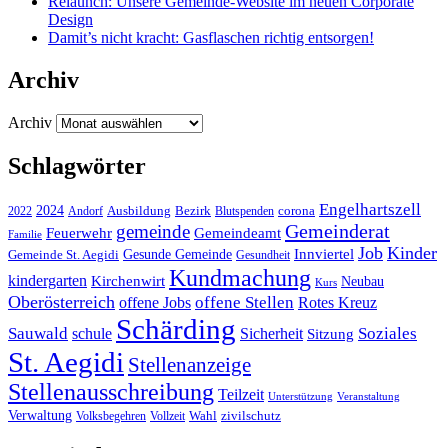
Relaunch: Unsere Gemeinde-Website im neuen Corporate
Design
Damit’s nicht kracht: Gasflaschen richtig entsorgen!
Archiv
Archiv
Schlagwörter
Engelhartszell
2024
Bezirk
corona
Ausbildung
Blutspenden
2022
Andorf
Gemeinderat
gemeinde
Gemeindeamt
Feuerwehr
Familie
Job
Kinder
Gesunde Gemeinde
Innviertel
Gemeinde St. Aegidi
Gesundheit
Kundmachung
kindergarten
Kirchenwirt
Neubau
Kurs
Oberösterreich
offene Stellen
offene Jobs
Rotes Kreuz
Schärding
Sauwald
Soziales
schule
Sicherheit
Sitzung
St. Aegidi
Stellenanzeige
Stellenausschreibung
Teilzeit
Unterstützung
Veranstaltung
Verwaltung
Wahl
Volksbegehren
Vollzeit
zivilschutz