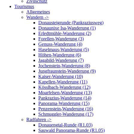
Zivilschutz
Tourismus
Allgemeines
Wandern ->
Donausteigrunde (Pankraziusweg)
Donaunixe Isa-Wanderung (1)
Erledtmühle-Wanderung (2)
Forellen-Wanderung (3)
Genuss-Wanderung (4)
Haselmaus-Wanderung (5)
Höhen-Wanderung (6)
Jagabild-Wanderung (7)
Jochenstein-Wanderung (8)
Jungfraunstein-Wanderung (9)
Kaiser-Wanderung (10)
Kapellen-Wanderung (11)
Kösslbach-Wanderung (12)
Moarfelsen-Wanderung (13)
Pankrazius-Wanderung (14)
Panorama-Wanderung (15)
Penzenstein-Wanderung (16)
Schmuggler-Wanderung (17)
Radfahren ->
Donauengtal-Runde (R1.03)
Sauwald Panorama-Runde (R1.05)