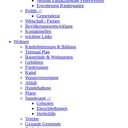
Neubau Einsatzzentrale Feuerwehren
Erweiterung Kindergarten
Politik ->
Gemeinderat
Wirtschaft / Firmen
Bevölkerungsentwicklung
Kontaktstellen
wichtige Links
Wohnen
Kinderbetreuung & Bildung
Turnsaal Plan
Baugründe & Wohnungen
Gebühren
Förderungen
Kanal
Wasserversorgung
Abfall
Hundehaltung
Pfarre
Standesamt ->
Geburten
Eheschließungen
Sterbefälle
Vereine
Gesunde Gemeinde