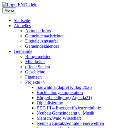
Zum
Inhalt
Menü
springen
Startseite
Aktuelles
Aktuelle Infos
Gemeindenachrichten
Digitale Amtstafel
Gemeindekalender
Gemeinde
Bürgermeister
Mitarbeiter
offene Stellen
Geschichte
Finanzen
Projekte ->
Sauwald Erdäpfel Kirtag 2026
Buchhaltungskooperation
Bürgerbeteiligung (Agenda21)
Digitalisierung
EED III – Energieeffizienzrichtlinie
Neubau Gemeindeamt u. Musik
Mensch.Wald.Wirtschaft
Neubau Einsatzzentrale Feuerwehren