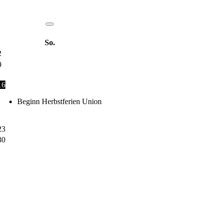
So.
2
9
16
Beginn Herbstferien Union
23
30