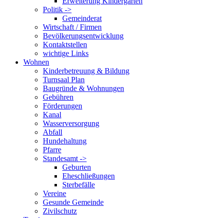
Erweiterung Kindergarten
Politik ->
Gemeinderat
Wirtschaft / Firmen
Bevölkerungsentwicklung
Kontaktstellen
wichtige Links
Wohnen
Kinderbetreuung & Bildung
Turnsaal Plan
Baugründe & Wohnungen
Gebühren
Förderungen
Kanal
Wasserversorgung
Abfall
Hundehaltung
Pfarre
Standesamt ->
Geburten
Eheschließungen
Sterbefälle
Vereine
Gesunde Gemeinde
Zivilschutz