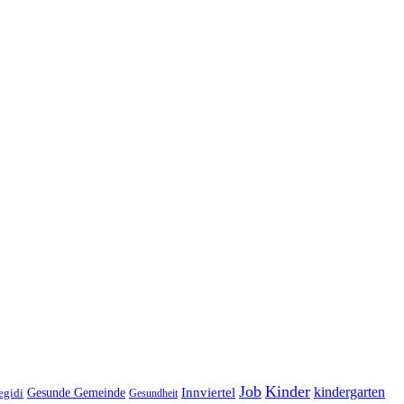
Job
Kinder
kindergarten
Gesunde Gemeinde
Innviertel
egidi
Gesundheit