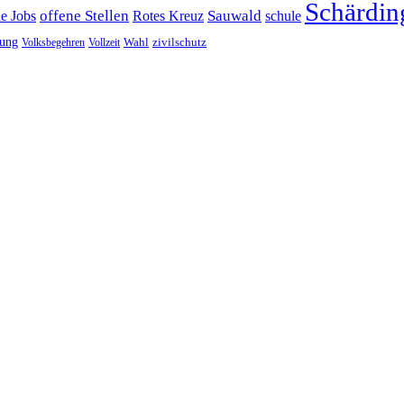
Schärdin
offene Stellen
Sauwald
ne Jobs
Rotes Kreuz
schule
tung
Wahl
Volksbegehren
Vollzeit
zivilschutz