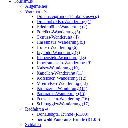
Tourismus
Allgemeines
Wandern ->
Donausteigrunde (Pankraziusweg)
Donaunixe Isa-Wanderung (1)
Erledtmühle-Wanderung (2)
Forellen-Wanderung (3)
Genuss-Wanderung (4)
Haselmaus-Wanderung (5)
Höhen-Wanderung (6)
Jagabild-Wanderung (7)
Jochenstein-Wanderung (8)
Jungfraunstein-Wanderung (9)
Kaiser-Wanderung (10)
Kapellen-Wanderung (11)
Kösslbach-Wanderung (12)
Moarfelsen-Wanderung (13)
Pankrazius-Wanderung (14)
Panorama-Wanderung (15)
Penzenstein-Wanderung (16)
Schmuggler-Wanderung (17)
Radfahren ->
Donauengtal-Runde (R1.03)
Sauwald Panorama-Runde (R1.05)
Schlafen