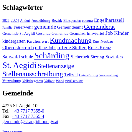
Schlagwörter
Engelhartszell
2024
Bezirk
corona
Ausbildung
Blutspenden
2022
Andorf
Gemeinderat
gemeinde
Gemeindeamt
Feuerwehr
Familie
Job
Kinder
Gesunde Gemeinde
Innviertel
Gemeinde St. Aegidi
Gesundheit
Kundmachung
kindergarten
Kirchenwirt
Neubau
Kurs
Oberösterreich
offene Stellen
offene Jobs
Rotes Kreuz
Schärding
Sauwald
Soziales
schule
Sicherheit
Sitzung
St. Aegidi
Stellenanzeige
Stellenausschreibung
Teilzeit
Unterstützung
Veranstaltung
Verwaltung
Wahl
Volksbegehren
Vollzeit
zivilschutz
Gemeinde
4725 St. Aegidi 10
Tel.:
+43 7717 7355-0
Fax:
+43 7717 7355-4
gemeinde@st-aegidi.ooe.gv.at