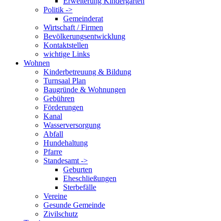
Erweiterung Kindergarten
Politik ->
Gemeinderat
Wirtschaft / Firmen
Bevölkerungsentwicklung
Kontaktstellen
wichtige Links
Wohnen
Kinderbetreuung & Bildung
Turnsaal Plan
Baugründe & Wohnungen
Gebühren
Förderungen
Kanal
Wasserversorgung
Abfall
Hundehaltung
Pfarre
Standesamt ->
Geburten
Eheschließungen
Sterbefälle
Vereine
Gesunde Gemeinde
Zivilschutz