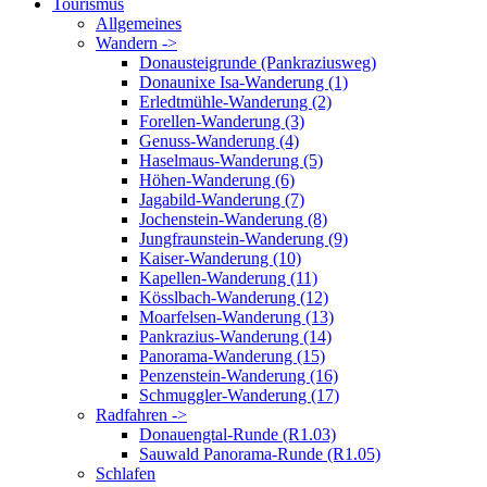
Tourismus
Allgemeines
Wandern ->
Donausteigrunde (Pankraziusweg)
Donaunixe Isa-Wanderung (1)
Erledtmühle-Wanderung (2)
Forellen-Wanderung (3)
Genuss-Wanderung (4)
Haselmaus-Wanderung (5)
Höhen-Wanderung (6)
Jagabild-Wanderung (7)
Jochenstein-Wanderung (8)
Jungfraunstein-Wanderung (9)
Kaiser-Wanderung (10)
Kapellen-Wanderung (11)
Kösslbach-Wanderung (12)
Moarfelsen-Wanderung (13)
Pankrazius-Wanderung (14)
Panorama-Wanderung (15)
Penzenstein-Wanderung (16)
Schmuggler-Wanderung (17)
Radfahren ->
Donauengtal-Runde (R1.03)
Sauwald Panorama-Runde (R1.05)
Schlafen