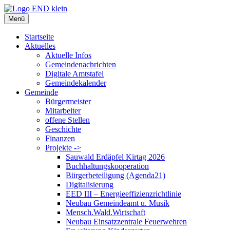
Zum
Inhalt
Menü
springen
Startseite
Aktuelles
Aktuelle Infos
Gemeindenachrichten
Digitale Amtstafel
Gemeindekalender
Gemeinde
Bürgermeister
Mitarbeiter
offene Stellen
Geschichte
Finanzen
Projekte ->
Sauwald Erdäpfel Kirtag 2026
Buchhaltungskooperation
Bürgerbeteiligung (Agenda21)
Digitalisierung
EED III – Energieeffizienzrichtlinie
Neubau Gemeindeamt u. Musik
Mensch.Wald.Wirtschaft
Neubau Einsatzzentrale Feuerwehren