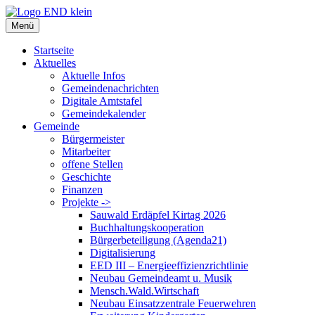
Zum
Inhalt
Menü
springen
Startseite
Aktuelles
Aktuelle Infos
Gemeindenachrichten
Digitale Amtstafel
Gemeindekalender
Gemeinde
Bürgermeister
Mitarbeiter
offene Stellen
Geschichte
Finanzen
Projekte ->
Sauwald Erdäpfel Kirtag 2026
Buchhaltungskooperation
Bürgerbeteiligung (Agenda21)
Digitalisierung
EED III – Energieeffizienzrichtlinie
Neubau Gemeindeamt u. Musik
Mensch.Wald.Wirtschaft
Neubau Einsatzzentrale Feuerwehren