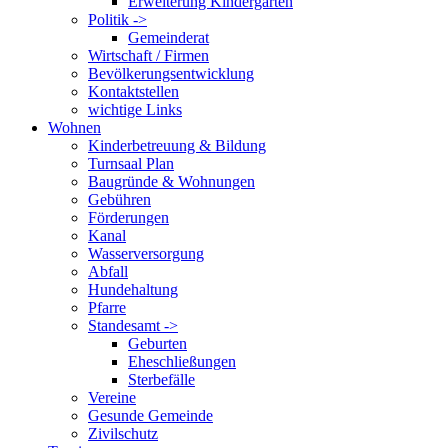
Erweiterung Kindergarten
Politik ->
Gemeinderat
Wirtschaft / Firmen
Bevölkerungsentwicklung
Kontaktstellen
wichtige Links
Wohnen
Kinderbetreuung & Bildung
Turnsaal Plan
Baugründe & Wohnungen
Gebühren
Förderungen
Kanal
Wasserversorgung
Abfall
Hundehaltung
Pfarre
Standesamt ->
Geburten
Eheschließungen
Sterbefälle
Vereine
Gesunde Gemeinde
Zivilschutz