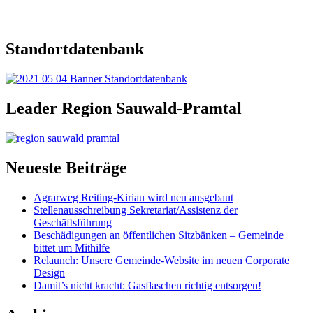
Standortdatenbank
Leader Region Sauwald-Pramtal
Neueste Beiträge
Agrarweg Reiting-Kiriau wird neu ausgebaut
Stellenausschreibung Sekretariat/Assistenz der
Geschäftsführung
Beschädigungen an öffentlichen Sitzbänken – Gemeinde
bittet um Mithilfe
Relaunch: Unsere Gemeinde-Website im neuen Corporate
Design
Damit’s nicht kracht: Gasflaschen richtig entsorgen!