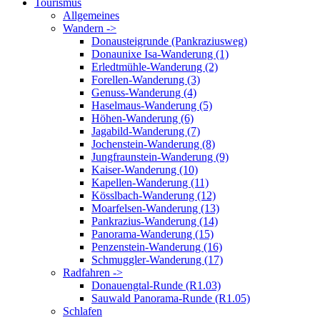
Tourismus
Allgemeines
Wandern ->
Donausteigrunde (Pankraziusweg)
Donaunixe Isa-Wanderung (1)
Erledtmühle-Wanderung (2)
Forellen-Wanderung (3)
Genuss-Wanderung (4)
Haselmaus-Wanderung (5)
Höhen-Wanderung (6)
Jagabild-Wanderung (7)
Jochenstein-Wanderung (8)
Jungfraunstein-Wanderung (9)
Kaiser-Wanderung (10)
Kapellen-Wanderung (11)
Kösslbach-Wanderung (12)
Moarfelsen-Wanderung (13)
Pankrazius-Wanderung (14)
Panorama-Wanderung (15)
Penzenstein-Wanderung (16)
Schmuggler-Wanderung (17)
Radfahren ->
Donauengtal-Runde (R1.03)
Sauwald Panorama-Runde (R1.05)
Schlafen