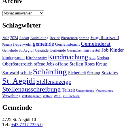
Archiv
Archiv
Schlagwörter
Engelhartszell
2024
Bezirk
corona
Ausbildung
Blutspenden
2022
Andorf
Gemeinderat
gemeinde
Gemeindeamt
Feuerwehr
Familie
Job
Kinder
Gesunde Gemeinde
Innviertel
Gemeinde St. Aegidi
Gesundheit
Kundmachung
kindergarten
Kirchenwirt
Neubau
Kurs
Oberösterreich
offene Stellen
offene Jobs
Rotes Kreuz
Schärding
Sauwald
Soziales
schule
Sicherheit
Sitzung
St. Aegidi
Stellenanzeige
Stellenausschreibung
Teilzeit
Unterstützung
Veranstaltung
Verwaltung
Wahl
Volksbegehren
Vollzeit
zivilschutz
Gemeinde
4725 St. Aegidi 10
Tel.:
+43 7717 7355-0