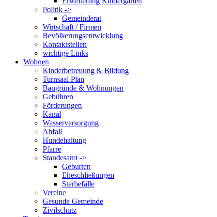
Erweiterung Kindergarten
Politik ->
Gemeinderat
Wirtschaft / Firmen
Bevölkerungsentwicklung
Kontaktstellen
wichtige Links
Wohnen
Kinderbetreuung & Bildung
Turnsaal Plan
Baugründe & Wohnungen
Gebühren
Förderungen
Kanal
Wasserversorgung
Abfall
Hundehaltung
Pfarre
Standesamt ->
Geburten
Eheschließungen
Sterbefälle
Vereine
Gesunde Gemeinde
Zivilschutz