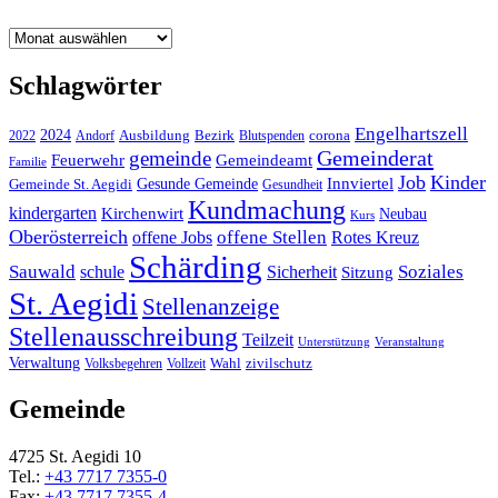
Archiv
Schlagwörter
Engelhartszell
2024
Bezirk
corona
Ausbildung
Blutspenden
2022
Andorf
Gemeinderat
gemeinde
Gemeindeamt
Feuerwehr
Familie
Job
Kinder
Gesunde Gemeinde
Innviertel
Gemeinde St. Aegidi
Gesundheit
Kundmachung
kindergarten
Kirchenwirt
Neubau
Kurs
Oberösterreich
offene Stellen
offene Jobs
Rotes Kreuz
Schärding
Sauwald
Soziales
schule
Sicherheit
Sitzung
St. Aegidi
Stellenanzeige
Stellenausschreibung
Teilzeit
Unterstützung
Veranstaltung
Verwaltung
Wahl
Volksbegehren
Vollzeit
zivilschutz
Gemeinde
4725 St. Aegidi 10
Tel.:
+43 7717 7355-0
Fax:
+43 7717 7355-4