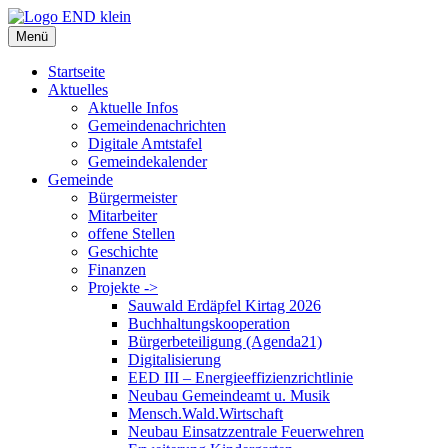
Zum
Inhalt
Menü
springen
Startseite
Aktuelles
Aktuelle Infos
Gemeindenachrichten
Digitale Amtstafel
Gemeindekalender
Gemeinde
Bürgermeister
Mitarbeiter
offene Stellen
Geschichte
Finanzen
Projekte ->
Sauwald Erdäpfel Kirtag 2026
Buchhaltungskooperation
Bürgerbeteiligung (Agenda21)
Digitalisierung
EED III – Energieeffizienzrichtlinie
Neubau Gemeindeamt u. Musik
Mensch.Wald.Wirtschaft
Neubau Einsatzzentrale Feuerwehren