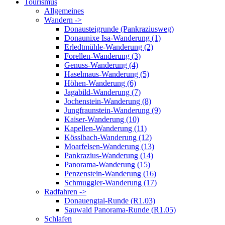
Tourismus
Allgemeines
Wandern ->
Donausteigrunde (Pankraziusweg)
Donaunixe Isa-Wanderung (1)
Erledtmühle-Wanderung (2)
Forellen-Wanderung (3)
Genuss-Wanderung (4)
Haselmaus-Wanderung (5)
Höhen-Wanderung (6)
Jagabild-Wanderung (7)
Jochenstein-Wanderung (8)
Jungfraunstein-Wanderung (9)
Kaiser-Wanderung (10)
Kapellen-Wanderung (11)
Kösslbach-Wanderung (12)
Moarfelsen-Wanderung (13)
Pankrazius-Wanderung (14)
Panorama-Wanderung (15)
Penzenstein-Wanderung (16)
Schmuggler-Wanderung (17)
Radfahren ->
Donauengtal-Runde (R1.03)
Sauwald Panorama-Runde (R1.05)
Schlafen