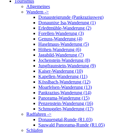
Tourismus
Allgemeines
Wandern ->
Donausteigrunde (Pankraziusweg)
Donaunixe Isa-Wanderung (1)
Erledtmühle-Wanderung (2)
Forellen-Wanderung (3)
Genuss-Wanderung (4)
Haselmaus-Wanderung (5)
Höhen-Wanderung (6)
Jagabild-Wanderung (7)
Jochenstein-Wanderung (8)
Jungfraunstein-Wanderung (9)
Kaiser-Wanderung (10)
Kapellen-Wanderung (11)
Kösslbach-Wanderung (12)
Moarfelsen-Wanderung (13)
Pankrazius-Wanderung (14)
Panorama-Wanderung (15)
Penzenstein-Wanderung (16)
Schmuggler-Wanderung (17)
Radfahren ->
Donauengtal-Runde (R1.03)
Sauwald Panorama-Runde (R1.05)
Schlafen