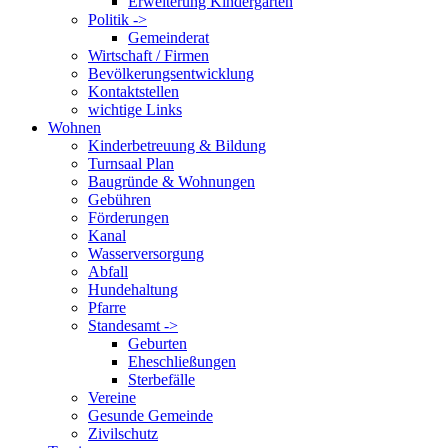
Erweiterung Kindergarten
Politik ->
Gemeinderat
Wirtschaft / Firmen
Bevölkerungsentwicklung
Kontaktstellen
wichtige Links
Wohnen
Kinderbetreuung & Bildung
Turnsaal Plan
Baugründe & Wohnungen
Gebühren
Förderungen
Kanal
Wasserversorgung
Abfall
Hundehaltung
Pfarre
Standesamt ->
Geburten
Eheschließungen
Sterbefälle
Vereine
Gesunde Gemeinde
Zivilschutz