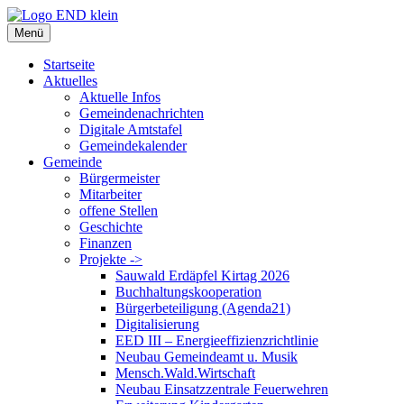
Zum
Inhalt
Menü
springen
Startseite
Aktuelles
Aktuelle Infos
Gemeindenachrichten
Digitale Amtstafel
Gemeindekalender
Gemeinde
Bürgermeister
Mitarbeiter
offene Stellen
Geschichte
Finanzen
Projekte ->
Sauwald Erdäpfel Kirtag 2026
Buchhaltungskooperation
Bürgerbeteiligung (Agenda21)
Digitalisierung
EED III – Energieeffizienzrichtlinie
Neubau Gemeindeamt u. Musik
Mensch.Wald.Wirtschaft
Neubau Einsatzzentrale Feuerwehren