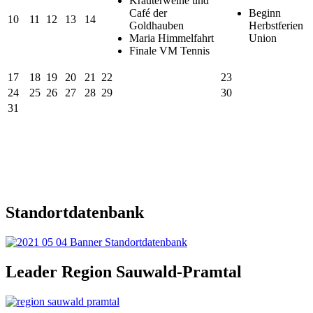
Kräuterweihe und
Café der
Beginn
10
11
12
13
14
Goldhauben
Herbstferien
Maria Himmelfahrt
Union
Finale VM Tennis
17
18
19
20
21
22
23
24
25
26
27
28
29
30
31
Standortdatenbank
Leader Region Sauwald-Pramtal