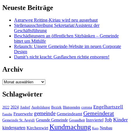
Neueste Beiträge
Agrarweg Reiting-Kiriau wird neu ausgebaut
Stellenausschreibung Sekretariat/Assistenz der
Geschäftsführung
Beschädigungen an öffentlichen Sitzbänken – Gemeinde
bittet um Mithilfe
Relaunch: Unsere Gemeinde-Website im neuen Corporate
Design
Damit’s nicht kracht: Gasflaschen richtig entsorgen!
Archiv
Archiv
Schlagwörter
Engelhartszell
2024
Bezirk
corona
Ausbildung
Blutspenden
2022
Andorf
Gemeinderat
gemeinde
Gemeindeamt
Feuerwehr
Familie
Job
Kinder
Gesunde Gemeinde
Innviertel
Gemeinde St. Aegidi
Gesundheit
Kundmachung
kindergarten
Kirchenwirt
Neubau
Kurs