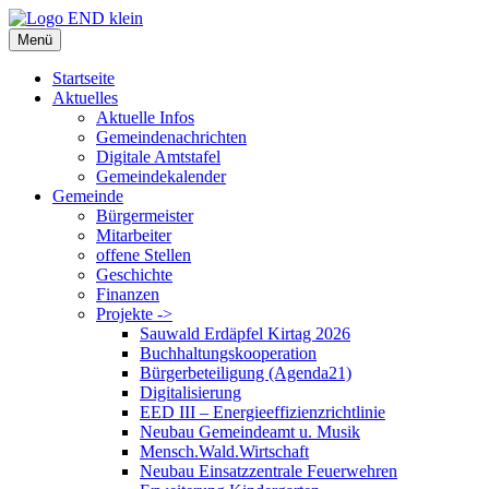
Zum
Inhalt
Menü
springen
Startseite
Aktuelles
Aktuelle Infos
Gemeindenachrichten
Digitale Amtstafel
Gemeindekalender
Gemeinde
Bürgermeister
Mitarbeiter
offene Stellen
Geschichte
Finanzen
Projekte ->
Sauwald Erdäpfel Kirtag 2026
Buchhaltungskooperation
Bürgerbeteiligung (Agenda21)
Digitalisierung
EED III – Energieeffizienzrichtlinie
Neubau Gemeindeamt u. Musik
Mensch.Wald.Wirtschaft
Neubau Einsatzzentrale Feuerwehren