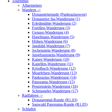
Tourismus
Allgemeines
Wandern ->
Donausteigrunde (Pankraziusweg)
Donaunixe Isa-Wanderung (1)
Erledtmühle-Wanderung (2)
Forellen-Wanderung (3)
Genuss-Wanderung (4)
Haselmaus-Wanderung (5)
Höhen-Wanderung (6)
Jagabild-Wanderung (7)
Jochenstein-Wanderung (8)
Jungfraunstein-Wanderung (9)
Kaiser-Wanderung (10)
Kapellen-Wanderung (11)
Kösslbach-Wanderung (12)
Moarfelsen-Wanderung (13)
Pankrazius-Wanderung (14)
Panorama-Wanderung (15)
Penzenstein-Wanderung (16)
Schmuggler-Wanderung (17)
Radfahren ->
Donauengtal-Runde (R1.03)
Sauwald Panorama-Runde (R1.05)
Schlafen