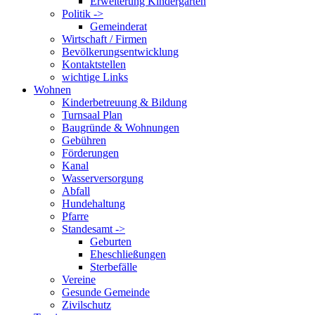
Erweiterung Kindergarten
Politik ->
Gemeinderat
Wirtschaft / Firmen
Bevölkerungsentwicklung
Kontaktstellen
wichtige Links
Wohnen
Kinderbetreuung & Bildung
Turnsaal Plan
Baugründe & Wohnungen
Gebühren
Förderungen
Kanal
Wasserversorgung
Abfall
Hundehaltung
Pfarre
Standesamt ->
Geburten
Eheschließungen
Sterbefälle
Vereine
Gesunde Gemeinde
Zivilschutz