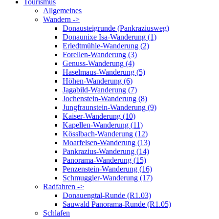
Tourismus
Allgemeines
Wandern ->
Donausteigrunde (Pankraziusweg)
Donaunixe Isa-Wanderung (1)
Erledtmühle-Wanderung (2)
Forellen-Wanderung (3)
Genuss-Wanderung (4)
Haselmaus-Wanderung (5)
Höhen-Wanderung (6)
Jagabild-Wanderung (7)
Jochenstein-Wanderung (8)
Jungfraunstein-Wanderung (9)
Kaiser-Wanderung (10)
Kapellen-Wanderung (11)
Kösslbach-Wanderung (12)
Moarfelsen-Wanderung (13)
Pankrazius-Wanderung (14)
Panorama-Wanderung (15)
Penzenstein-Wanderung (16)
Schmuggler-Wanderung (17)
Radfahren ->
Donauengtal-Runde (R1.03)
Sauwald Panorama-Runde (R1.05)
Schlafen