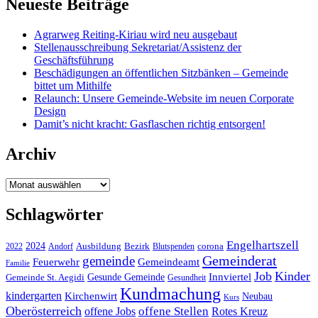
Neueste Beiträge
Agrarweg Reiting-Kiriau wird neu ausgebaut
Stellenausschreibung Sekretariat/Assistenz der
Geschäftsführung
Beschädigungen an öffentlichen Sitzbänken – Gemeinde
bittet um Mithilfe
Relaunch: Unsere Gemeinde-Website im neuen Corporate
Design
Damit’s nicht kracht: Gasflaschen richtig entsorgen!
Archiv
Archiv
Schlagwörter
Engelhartszell
2024
Bezirk
corona
Ausbildung
Blutspenden
2022
Andorf
Gemeinderat
gemeinde
Gemeindeamt
Feuerwehr
Familie
Job
Kinder
Gesunde Gemeinde
Innviertel
Gemeinde St. Aegidi
Gesundheit
Kundmachung
kindergarten
Kirchenwirt
Neubau
Kurs
Oberösterreich
offene Stellen
offene Jobs
Rotes Kreuz