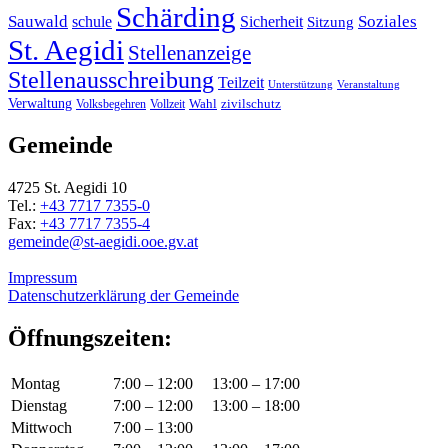
Schärding
Sauwald
Soziales
schule
Sicherheit
Sitzung
St. Aegidi
Stellenanzeige
Stellenausschreibung
Teilzeit
Unterstützung
Veranstaltung
Verwaltung
Wahl
Volksbegehren
Vollzeit
zivilschutz
Gemeinde
4725 St. Aegidi 10
Tel.:
+43 7717 7355-0
Fax:
+43 7717 7355-4
gemeinde@st-aegidi.ooe.gv.at
Impressum
Datenschutzerklärung der Gemeinde
Öffnungszeiten:
Montag
7:00 – 12:00
13:00 – 17:00
Dienstag
7:00 – 12:00
13:00 – 18:00
Mittwoch
7:00 – 13:00