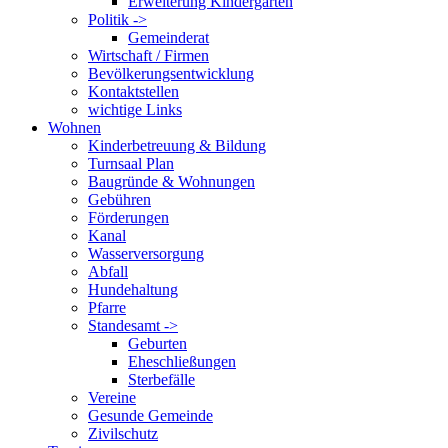
Erweiterung Kindergarten
Politik ->
Gemeinderat
Wirtschaft / Firmen
Bevölkerungsentwicklung
Kontaktstellen
wichtige Links
Wohnen
Kinderbetreuung & Bildung
Turnsaal Plan
Baugründe & Wohnungen
Gebühren
Förderungen
Kanal
Wasserversorgung
Abfall
Hundehaltung
Pfarre
Standesamt ->
Geburten
Eheschließungen
Sterbefälle
Vereine
Gesunde Gemeinde
Zivilschutz