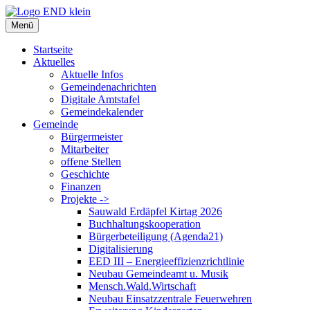
Zum
Inhalt
Menü
springen
Startseite
Aktuelles
Aktuelle Infos
Gemeindenachrichten
Digitale Amtstafel
Gemeindekalender
Gemeinde
Bürgermeister
Mitarbeiter
offene Stellen
Geschichte
Finanzen
Projekte ->
Sauwald Erdäpfel Kirtag 2026
Buchhaltungskooperation
Bürgerbeteiligung (Agenda21)
Digitalisierung
EED III – Energieeffizienzrichtlinie
Neubau Gemeindeamt u. Musik
Mensch.Wald.Wirtschaft
Neubau Einsatzzentrale Feuerwehren