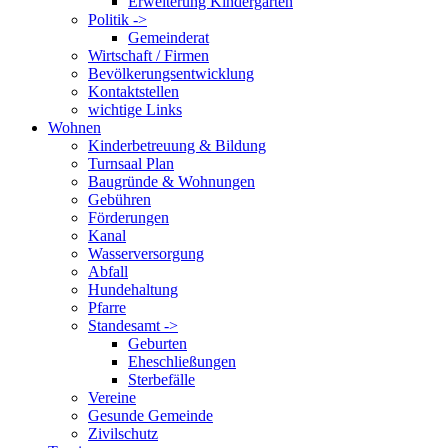
Erweiterung Kindergarten
Politik ->
Gemeinderat
Wirtschaft / Firmen
Bevölkerungsentwicklung
Kontaktstellen
wichtige Links
Wohnen
Kinderbetreuung & Bildung
Turnsaal Plan
Baugründe & Wohnungen
Gebühren
Förderungen
Kanal
Wasserversorgung
Abfall
Hundehaltung
Pfarre
Standesamt ->
Geburten
Eheschließungen
Sterbefälle
Vereine
Gesunde Gemeinde
Zivilschutz