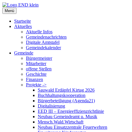
Zum
Inhalt
Menü
springen
Startseite
Aktuelles
Aktuelle Infos
Gemeindenachrichten
Digitale Amtstafel
Gemeindekalender
Gemeinde
Bürgermeister
Mitarbeiter
offene Stellen
Geschichte
Finanzen
Projekte ->
Sauwald Erdäpfel Kirtag 2026
Buchhaltungskooperation
Bürgerbeteiligung (Agenda21)
Digitalisierung
EED III – Energieeffizienzrichtlinie
Neubau Gemeindeamt u. Musik
Mensch.Wald.Wirtschaft
Neubau Einsatzzentrale Feuerwehren