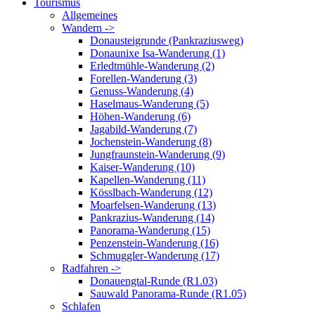
Tourismus
Allgemeines
Wandern ->
Donausteigrunde (Pankraziusweg)
Donaunixe Isa-Wanderung (1)
Erledtmühle-Wanderung (2)
Forellen-Wanderung (3)
Genuss-Wanderung (4)
Haselmaus-Wanderung (5)
Höhen-Wanderung (6)
Jagabild-Wanderung (7)
Jochenstein-Wanderung (8)
Jungfraunstein-Wanderung (9)
Kaiser-Wanderung (10)
Kapellen-Wanderung (11)
Kösslbach-Wanderung (12)
Moarfelsen-Wanderung (13)
Pankrazius-Wanderung (14)
Panorama-Wanderung (15)
Penzenstein-Wanderung (16)
Schmuggler-Wanderung (17)
Radfahren ->
Donauengtal-Runde (R1.03)
Sauwald Panorama-Runde (R1.05)
Schlafen