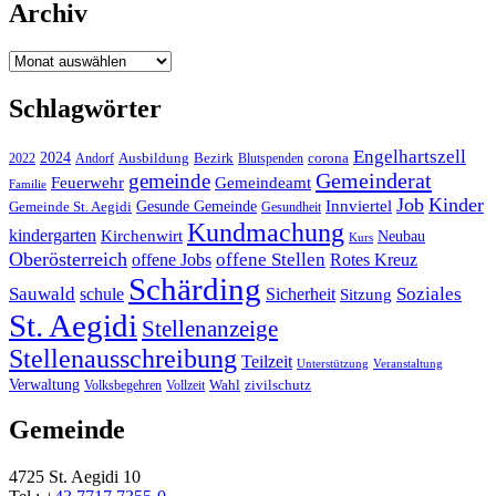
Archiv
Archiv
Schlagwörter
Engelhartszell
2024
Bezirk
corona
Ausbildung
Blutspenden
2022
Andorf
Gemeinderat
gemeinde
Gemeindeamt
Feuerwehr
Familie
Job
Kinder
Gesunde Gemeinde
Innviertel
Gemeinde St. Aegidi
Gesundheit
Kundmachung
kindergarten
Kirchenwirt
Neubau
Kurs
Oberösterreich
offene Stellen
offene Jobs
Rotes Kreuz
Schärding
Sauwald
Soziales
schule
Sicherheit
Sitzung
St. Aegidi
Stellenanzeige
Stellenausschreibung
Teilzeit
Unterstützung
Veranstaltung
Verwaltung
Wahl
Volksbegehren
Vollzeit
zivilschutz
Gemeinde
4725 St. Aegidi 10