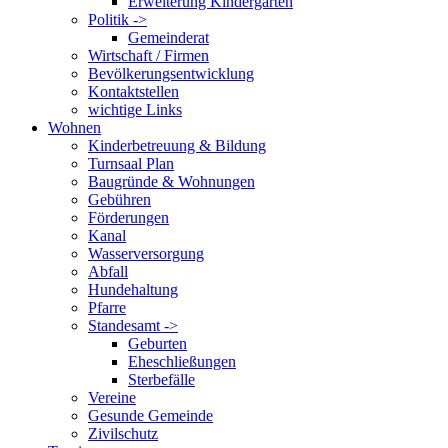
Erweiterung Kindergarten
Politik ->
Gemeinderat
Wirtschaft / Firmen
Bevölkerungsentwicklung
Kontaktstellen
wichtige Links
Wohnen
Kinderbetreuung & Bildung
Turnsaal Plan
Baugründe & Wohnungen
Gebühren
Förderungen
Kanal
Wasserversorgung
Abfall
Hundehaltung
Pfarre
Standesamt ->
Geburten
Eheschließungen
Sterbefälle
Vereine
Gesunde Gemeinde
Zivilschutz