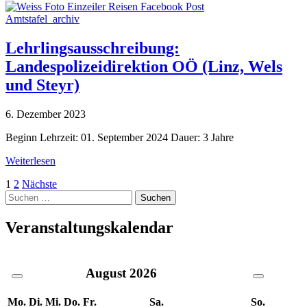
Amtstafel_archiv
Lehrlingsausschreibung:
Landespolizeidirektion OÖ (Linz, Wels
und Steyr)
6. Dezember 2023
Beginn Lehrzeit: 01. September 2024 Dauer: 3 Jahre
Weiterlesen
Seitennummerierung
1
2
Nächste
Suche
der
nach:
Beiträge
Veranstaltungskalendar
August
2026
Mo.
Di.
Mi.
Do.
Fr.
Sa.
So.