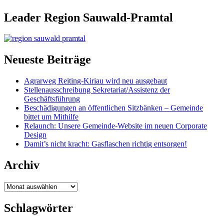
Leader Region Sauwald-Pramtal
Neueste Beiträge
Agrarweg Reiting-Kiriau wird neu ausgebaut
Stellenausschreibung Sekretariat/Assistenz der
Geschäftsführung
Beschädigungen an öffentlichen Sitzbänken – Gemeinde
bittet um Mithilfe
Relaunch: Unsere Gemeinde-Website im neuen Corporate
Design
Damit’s nicht kracht: Gasflaschen richtig entsorgen!
Archiv
Archiv
Schlagwörter