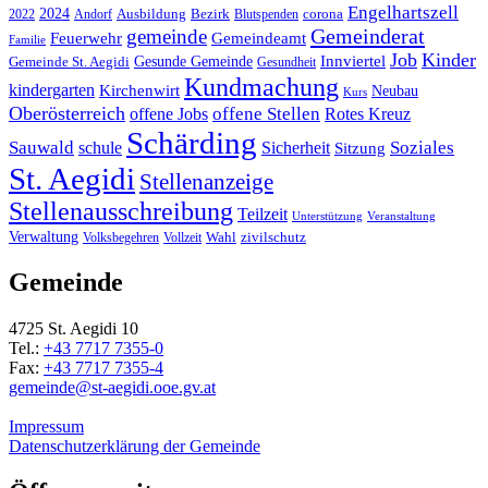
Engelhartszell
2024
Bezirk
corona
Ausbildung
Blutspenden
2022
Andorf
Gemeinderat
gemeinde
Gemeindeamt
Feuerwehr
Familie
Job
Kinder
Gesunde Gemeinde
Innviertel
Gemeinde St. Aegidi
Gesundheit
Kundmachung
kindergarten
Kirchenwirt
Neubau
Kurs
Oberösterreich
offene Stellen
offene Jobs
Rotes Kreuz
Schärding
Sauwald
Soziales
schule
Sicherheit
Sitzung
St. Aegidi
Stellenanzeige
Stellenausschreibung
Teilzeit
Unterstützung
Veranstaltung
Verwaltung
Wahl
Volksbegehren
Vollzeit
zivilschutz
Gemeinde
4725 St. Aegidi 10
Tel.:
+43 7717 7355-0
Fax:
+43 7717 7355-4
gemeinde@st-aegidi.ooe.gv.at
Impressum
Datenschutzerklärung der Gemeinde