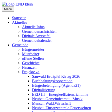
Zum
Inhalt
Menü
springen
Startseite
Aktuelles
Aktuelle Infos
Gemeindenachrichten
Digitale Amtstafel
Gemeindekalender
Gemeinde
Bürgermeister
Mitarbeiter
offene Stellen
Geschichte
Finanzen
Projekte ->
Sauwald Erdäpfel Kirtag 2026
Buchhaltungskooperation
Bürgerbeteiligung (Agenda21)
Digitalisierung
EED III – Energieeffizienzrichtlinie
Neubau Gemeindeamt u. Musik
Mensch.Wald.Wirtschaft
Neubau Einsatzzentrale Feuerwehren