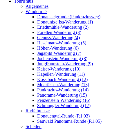
Tourismus
Allgemeines
Wandern ->
Donausteigrunde (Pankraziusweg)
Donaunixe Isa-Wanderung (1)
Erledtmühle-Wanderung (2)
Forellen-Wanderung (3)
Genuss-Wanderung (4)
Haselmaus-Wanderung (5)
Höhen-Wanderung (6)
Jagabild-Wanderung (7)
Jochenstein-Wanderung (8)
Jungfraunstein-Wanderung (9)
Kaiser-Wanderung (10)
Kapellen-Wanderung (11)
Kösslbach-Wanderung (12)
Moarfelsen-Wanderung (13)
Pankrazius-Wanderung (14)
Panorama-Wanderung (15)
Penzenstein-Wanderung (16)
Schmuggler-Wanderung (17)
Radfahren ->
Donauengtal-Runde (R1.03)
Sauwald Panorama-Runde (R1.05)
Schlafen