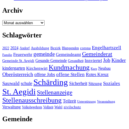
Archiv
Archiv
Schlagwörter
Engelhartszell
2024
Bezirk
corona
Ausbildung
Blutspenden
2022
Andorf
Gemeinderat
gemeinde
Gemeindeamt
Feuerwehr
Familie
Job
Kinder
Gesunde Gemeinde
Innviertel
Gemeinde St. Aegidi
Gesundheit
Kundmachung
kindergarten
Kirchenwirt
Neubau
Kurs
Oberösterreich
offene Stellen
offene Jobs
Rotes Kreuz
Schärding
Sauwald
Soziales
schule
Sicherheit
Sitzung
St. Aegidi
Stellenanzeige
Stellenausschreibung
Teilzeit
Unterstützung
Veranstaltung
Verwaltung
Wahl
Volksbegehren
Vollzeit
zivilschutz
Gemeinde