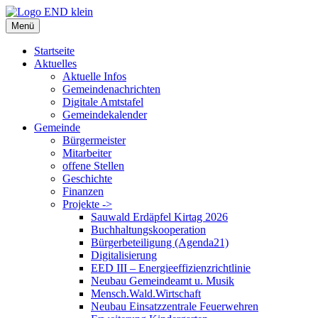
Zum
Inhalt
Menü
springen
Startseite
Aktuelles
Aktuelle Infos
Gemeindenachrichten
Digitale Amtstafel
Gemeindekalender
Gemeinde
Bürgermeister
Mitarbeiter
offene Stellen
Geschichte
Finanzen
Projekte ->
Sauwald Erdäpfel Kirtag 2026
Buchhaltungskooperation
Bürgerbeteiligung (Agenda21)
Digitalisierung
EED III – Energieeffizienzrichtlinie
Neubau Gemeindeamt u. Musik
Mensch.Wald.Wirtschaft
Neubau Einsatzzentrale Feuerwehren