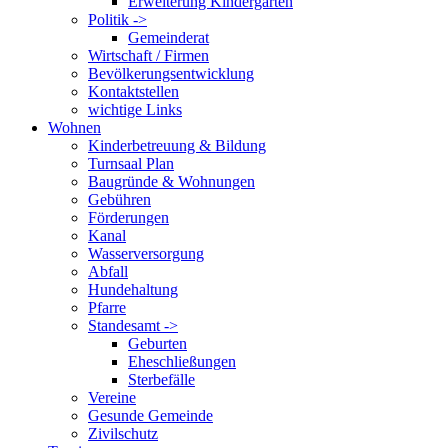
Erweiterung Kindergarten
Politik ->
Gemeinderat
Wirtschaft / Firmen
Bevölkerungsentwicklung
Kontaktstellen
wichtige Links
Wohnen
Kinderbetreuung & Bildung
Turnsaal Plan
Baugründe & Wohnungen
Gebühren
Förderungen
Kanal
Wasserversorgung
Abfall
Hundehaltung
Pfarre
Standesamt ->
Geburten
Eheschließungen
Sterbefälle
Vereine
Gesunde Gemeinde
Zivilschutz