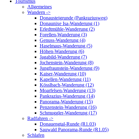
Tourismus
Allgemeines
Wandern ->
Donausteigrunde (Pankraziusweg)
Donaunixe Isa-Wanderung (1)
Erledtmühle-Wanderung (2)
Forellen-Wanderung (3)
Genuss-Wanderung (4)
Haselmaus-Wanderung (5)
Höhen-Wanderung (6)
Jagabild-Wanderung (7)
Jochenstein-Wanderung (8)
Jungfraunstein-Wanderung (9)
Kaiser-Wanderung (10)
Kapellen-Wanderung (11)
Kösslbach-Wanderung (12)
Moarfelsen-Wanderung (13)
Pankrazius-Wanderung (14)
Panorama-Wanderung (15)
Penzenstein-Wanderung (16)
Schmuggler-Wanderung (17)
Radfahren ->
Donauengtal-Runde (R1.03)
Sauwald Panorama-Runde (R1.05)
Schlafen