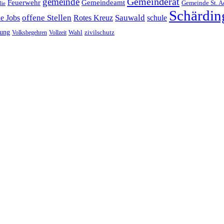
Gemeinderat
gemeinde
Gemeindeamt
Feuerwehr
Gemeinde St. A
lie
Schärdin
offene Stellen
Sauwald
ne Jobs
Rotes Kreuz
schule
tung
Wahl
Volksbegehren
Vollzeit
zivilschutz