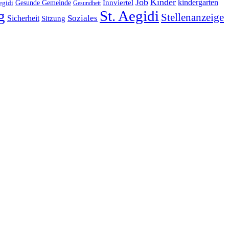
Job
Kinder
kindergarten
Gesunde Gemeinde
Innviertel
egidi
Gesundheit
g
St. Aegidi
Stellenanzeige
Soziales
Sicherheit
Sitzung