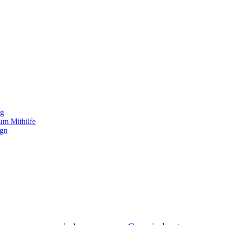
ng
um Mithilfe
ign