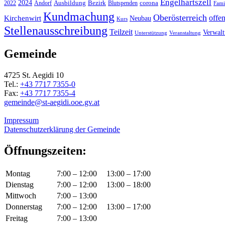
Engelhartszell
2024
Bezirk
corona
Ausbildung
Blutspenden
2022
Andorf
Fami
Kundmachung
Oberösterreich
Kirchenwirt
offe
Neubau
Kurs
Stellenausschreibung
Teilzeit
Verwal
Unterstützung
Veranstaltung
Gemeinde
4725 St. Aegidi 10
Tel.:
+43 7717 7355-0
Fax:
+43 7717 7355-4
gemeinde@st-aegidi.ooe.gv.at
Impressum
Datenschutzerklärung der Gemeinde
Öffnungszeiten:
Montag
7:00 – 12:00
13:00 – 17:00
Dienstag
7:00 – 12:00
13:00 – 18:00
Mittwoch
7:00 – 13:00
Donnerstag
7:00 – 12:00
13:00 – 17:00
Freitag
7:00 – 13:00