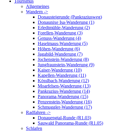
Tourismus
Allgemeines
Wandern ->
Donausteigrunde (Pankraziusweg)
Donaunixe Isa-Wanderung (1)
Erledtmühle-Wanderung (2)
Forellen-Wanderung (3)
Genuss-Wanderung (4)
Haselmaus-Wanderung (5)
Höhen-Wanderung (6)
Jagabild-Wanderung (7)
Jochenstein-Wanderung (8)
Jungfraunstein-Wanderung (9)
Kaiser-Wanderung (10)
Kapellen-Wanderung (11)
Kösslbach-Wanderung (12)
Moarfelsen-Wanderung (13)
Pankrazius-Wanderung (14)
Panorama-Wanderung (15)
Penzenstein-Wanderung (16)
Schmuggler-Wanderung (17)
Radfahren ->
Donauengtal-Runde (R1.03)
Sauwald Panorama-Runde (R1.05)
Schlafen