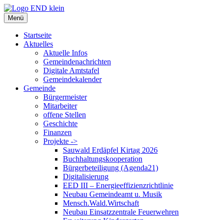
Zum
Inhalt
Menü
springen
Startseite
Aktuelles
Aktuelle Infos
Gemeindenachrichten
Digitale Amtstafel
Gemeindekalender
Gemeinde
Bürgermeister
Mitarbeiter
offene Stellen
Geschichte
Finanzen
Projekte ->
Sauwald Erdäpfel Kirtag 2026
Buchhaltungskooperation
Bürgerbeteiligung (Agenda21)
Digitalisierung
EED III – Energieeffizienzrichtlinie
Neubau Gemeindeamt u. Musik
Mensch.Wald.Wirtschaft
Neubau Einsatzzentrale Feuerwehren