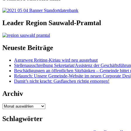
Leader Region Sauwald-Pramtal
Neueste Beiträge
Agrarweg Reiting-Kiriau wird neu ausgebaut
Stellenausschreibung Sekretariat/Assistenz der Geschäftsführu
Beschädigungen an öffentlichen Sitzbänken – Gemeinde bittet 
Relaunch: Unsere Gemeinde-Website im neuen Corporate Des
Damit’s nicht kracht: Gasflaschen richtig entsorgen!
Archiv
Archiv
Schlagwörter