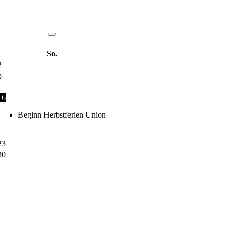
So.
2
9
16
Beginn Herbstferien Union
23
30