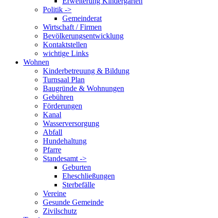
Erweiterung Kindergarten
Politik ->
Gemeinderat
Wirtschaft / Firmen
Bevölkerungsentwicklung
Kontaktstellen
wichtige Links
Wohnen
Kinderbetreuung & Bildung
Turnsaal Plan
Baugründe & Wohnungen
Gebühren
Förderungen
Kanal
Wasserversorgung
Abfall
Hundehaltung
Pfarre
Standesamt ->
Geburten
Eheschließungen
Sterbefälle
Vereine
Gesunde Gemeinde
Zivilschutz