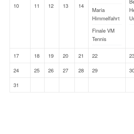
B
10
11
12
13
14
Maria
He
Himmelfahrt
U
Finale VM
Tennis
17
18
19
20
21
22
2
24
25
26
27
28
29
3
31