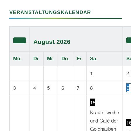
VERANSTALTUNGSKALENDAR
August
2026
Mo.
Di.
Mi.
Do.
Fr.
Sa.
S
1
2
3
4
5
6
7
8
9
15
Kräuterweihe
und Café der
1
Goldhauben