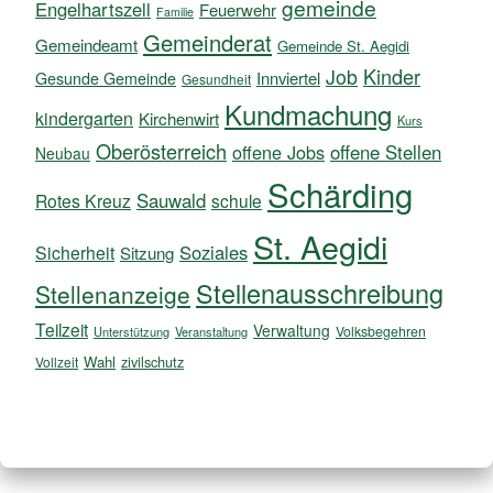
gemeinde
Engelhartszell
Feuerwehr
Familie
Gemeinderat
Gemeindeamt
Gemeinde St. Aegidi
Kinder
Job
Innviertel
Gesunde Gemeinde
Gesundheit
Kundmachung
kindergarten
Kirchenwirt
Kurs
Oberösterreich
offene Jobs
offene Stellen
Neubau
Schärding
Sauwald
Rotes Kreuz
schule
St. Aegidi
Soziales
Sicherheit
Sitzung
Stellenausschreibung
Stellenanzeige
Teilzeit
Verwaltung
Volksbegehren
Unterstützung
Veranstaltung
Wahl
zivilschutz
Vollzeit