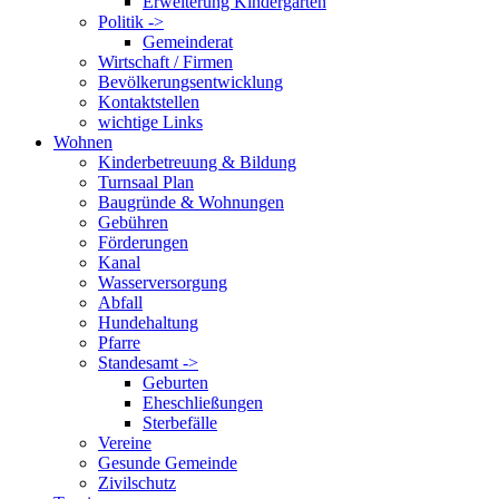
Erweiterung Kindergarten
Politik ->
Gemeinderat
Wirtschaft / Firmen
Bevölkerungsentwicklung
Kontaktstellen
wichtige Links
Wohnen
Kinderbetreuung & Bildung
Turnsaal Plan
Baugründe & Wohnungen
Gebühren
Förderungen
Kanal
Wasserversorgung
Abfall
Hundehaltung
Pfarre
Standesamt ->
Geburten
Eheschließungen
Sterbefälle
Vereine
Gesunde Gemeinde
Zivilschutz