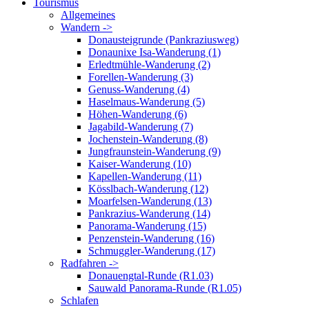
Tourismus
Allgemeines
Wandern ->
Donausteigrunde (Pankraziusweg)
Donaunixe Isa-Wanderung (1)
Erledtmühle-Wanderung (2)
Forellen-Wanderung (3)
Genuss-Wanderung (4)
Haselmaus-Wanderung (5)
Höhen-Wanderung (6)
Jagabild-Wanderung (7)
Jochenstein-Wanderung (8)
Jungfraunstein-Wanderung (9)
Kaiser-Wanderung (10)
Kapellen-Wanderung (11)
Kösslbach-Wanderung (12)
Moarfelsen-Wanderung (13)
Pankrazius-Wanderung (14)
Panorama-Wanderung (15)
Penzenstein-Wanderung (16)
Schmuggler-Wanderung (17)
Radfahren ->
Donauengtal-Runde (R1.03)
Sauwald Panorama-Runde (R1.05)
Schlafen