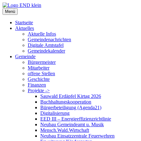
Zum
Inhalt
Menü
springen
Startseite
Aktuelles
Aktuelle Infos
Gemeindenachrichten
Digitale Amtstafel
Gemeindekalender
Gemeinde
Bürgermeister
Mitarbeiter
offene Stellen
Geschichte
Finanzen
Projekte ->
Sauwald Erdäpfel Kirtag 2026
Buchhaltungskooperation
Bürgerbeteiligung (Agenda21)
Digitalisierung
EED III – Energieeffizienzrichtlinie
Neubau Gemeindeamt u. Musik
Mensch.Wald.Wirtschaft
Neubau Einsatzzentrale Feuerwehren