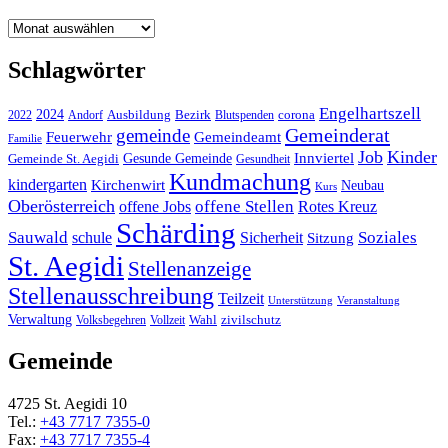
Archiv
Schlagwörter
Engelhartszell
2024
Bezirk
corona
Ausbildung
Blutspenden
2022
Andorf
Gemeinderat
gemeinde
Gemeindeamt
Feuerwehr
Familie
Job
Kinder
Gesunde Gemeinde
Innviertel
Gemeinde St. Aegidi
Gesundheit
Kundmachung
kindergarten
Kirchenwirt
Neubau
Kurs
Oberösterreich
offene Stellen
offene Jobs
Rotes Kreuz
Schärding
Sauwald
Soziales
schule
Sicherheit
Sitzung
St. Aegidi
Stellenanzeige
Stellenausschreibung
Teilzeit
Unterstützung
Veranstaltung
Verwaltung
Wahl
Volksbegehren
Vollzeit
zivilschutz
Gemeinde
4725 St. Aegidi 10
Tel.:
+43 7717 7355-0
Fax:
+43 7717 7355-4