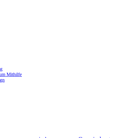
ng
um Mithilfe
ign