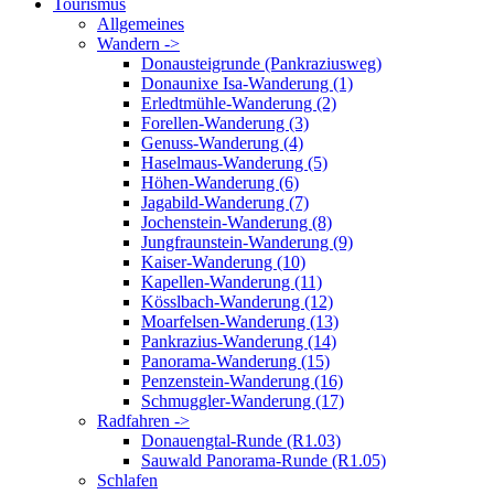
Tourismus
Allgemeines
Wandern ->
Donausteigrunde (Pankraziusweg)
Donaunixe Isa-Wanderung (1)
Erledtmühle-Wanderung (2)
Forellen-Wanderung (3)
Genuss-Wanderung (4)
Haselmaus-Wanderung (5)
Höhen-Wanderung (6)
Jagabild-Wanderung (7)
Jochenstein-Wanderung (8)
Jungfraunstein-Wanderung (9)
Kaiser-Wanderung (10)
Kapellen-Wanderung (11)
Kösslbach-Wanderung (12)
Moarfelsen-Wanderung (13)
Pankrazius-Wanderung (14)
Panorama-Wanderung (15)
Penzenstein-Wanderung (16)
Schmuggler-Wanderung (17)
Radfahren ->
Donauengtal-Runde (R1.03)
Sauwald Panorama-Runde (R1.05)
Schlafen