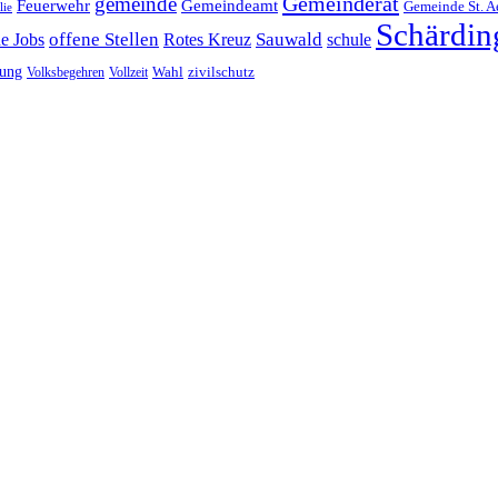
Gemeinderat
gemeinde
Gemeindeamt
Feuerwehr
Gemeinde St. A
lie
Schärdin
offene Stellen
Sauwald
ne Jobs
Rotes Kreuz
schule
tung
Wahl
Volksbegehren
Vollzeit
zivilschutz