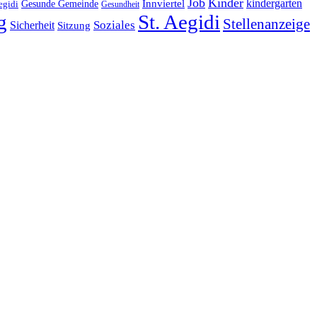
Job
Kinder
kindergarten
Gesunde Gemeinde
Innviertel
egidi
Gesundheit
g
St. Aegidi
Stellenanzeige
Soziales
Sicherheit
Sitzung