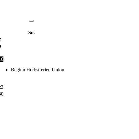
So.
2
9
16
Beginn Herbstferien Union
23
30