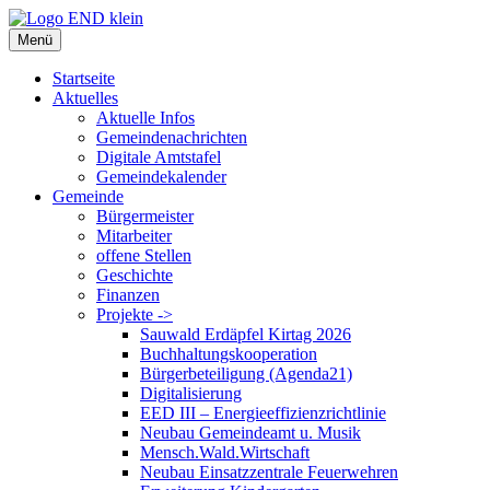
Zum
Inhalt
Menü
springen
Startseite
Aktuelles
Aktuelle Infos
Gemeindenachrichten
Digitale Amtstafel
Gemeindekalender
Gemeinde
Bürgermeister
Mitarbeiter
offene Stellen
Geschichte
Finanzen
Projekte ->
Sauwald Erdäpfel Kirtag 2026
Buchhaltungskooperation
Bürgerbeteiligung (Agenda21)
Digitalisierung
EED III – Energieeffizienzrichtlinie
Neubau Gemeindeamt u. Musik
Mensch.Wald.Wirtschaft
Neubau Einsatzzentrale Feuerwehren