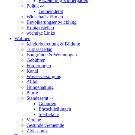
Erweiterung Kindergarten
Politik ->
Gemeinderat
Wirtschaft / Firmen
Bevölkerungsentwicklung
Kontaktstellen
wichtige Links
Wohnen
Kinderbetreuung & Bildung
Turnsaal Plan
Baugründe & Wohnungen
Gebühren
Förderungen
Kanal
Wasserversorgung
Abfall
Hundehaltung
Pfarre
Standesamt ->
Geburten
Eheschließungen
Sterbefälle
Vereine
Gesunde Gemeinde
Zivilschutz