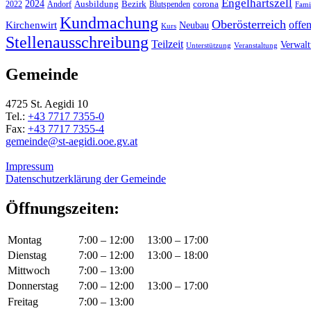
Engelhartszell
2024
Bezirk
corona
Ausbildung
Blutspenden
2022
Andorf
Fami
Kundmachung
Oberösterreich
Kirchenwirt
offe
Neubau
Kurs
Stellenausschreibung
Teilzeit
Verwal
Unterstützung
Veranstaltung
Gemeinde
4725 St. Aegidi 10
Tel.:
+43 7717 7355-0
Fax:
+43 7717 7355-4
gemeinde@st-aegidi.ooe.gv.at
Impressum
Datenschutzerklärung der Gemeinde
Öffnungszeiten:
Montag
7:00 – 12:00
13:00 – 17:00
Dienstag
7:00 – 12:00
13:00 – 18:00
Mittwoch
7:00 – 13:00
Donnerstag
7:00 – 12:00
13:00 – 17:00
Freitag
7:00 – 13:00