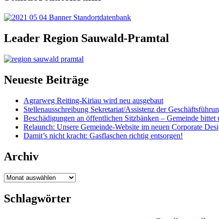
Leader Region Sauwald-Pramtal
Neueste Beiträge
Agrarweg Reiting-Kiriau wird neu ausgebaut
Stellenausschreibung Sekretariat/Assistenz der Geschäftsführu
Beschädigungen an öffentlichen Sitzbänken – Gemeinde bittet 
Relaunch: Unsere Gemeinde-Website im neuen Corporate Des
Damit’s nicht kracht: Gasflaschen richtig entsorgen!
Archiv
Archiv
Schlagwörter