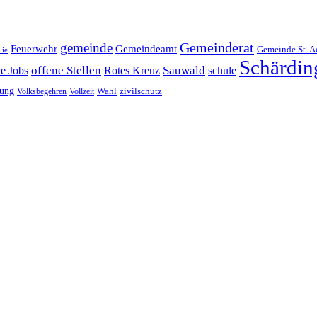
Gemeinderat
gemeinde
Gemeindeamt
Feuerwehr
Gemeinde St. A
lie
Schärdin
offene Stellen
Sauwald
ne Jobs
Rotes Kreuz
schule
tung
Wahl
Volksbegehren
Vollzeit
zivilschutz