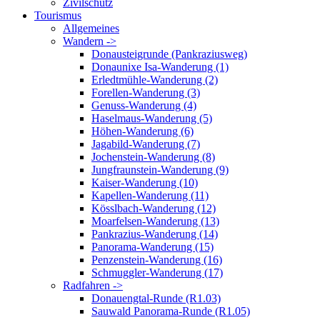
Zivilschutz
Tourismus
Allgemeines
Wandern ->
Donausteigrunde (Pankraziusweg)
Donaunixe Isa-Wanderung (1)
Erledtmühle-Wanderung (2)
Forellen-Wanderung (3)
Genuss-Wanderung (4)
Haselmaus-Wanderung (5)
Höhen-Wanderung (6)
Jagabild-Wanderung (7)
Jochenstein-Wanderung (8)
Jungfraunstein-Wanderung (9)
Kaiser-Wanderung (10)
Kapellen-Wanderung (11)
Kösslbach-Wanderung (12)
Moarfelsen-Wanderung (13)
Pankrazius-Wanderung (14)
Panorama-Wanderung (15)
Penzenstein-Wanderung (16)
Schmuggler-Wanderung (17)
Radfahren ->
Donauengtal-Runde (R1.03)
Sauwald Panorama-Runde (R1.05)