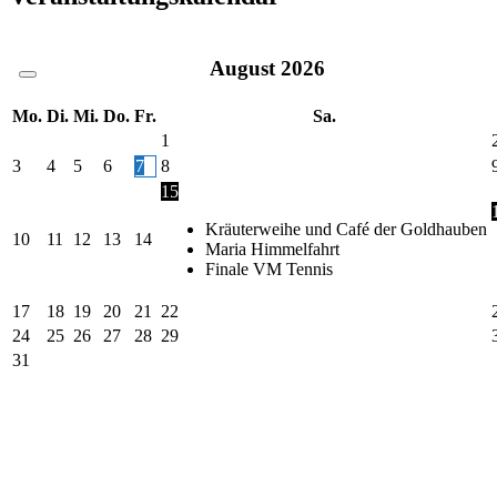
August
2026
Mo.
Di.
Mi.
Do.
Fr.
Sa.
1
3
4
5
6
7
8
15
Kräuterweihe und Café der Goldhauben
10
11
12
13
14
Maria Himmelfahrt
Finale VM Tennis
17
18
19
20
21
22
24
25
26
27
28
29
31