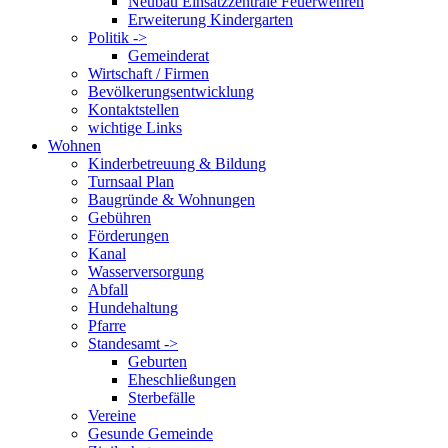
Neubau Einsatzzentrale Feuerwehren
Erweiterung Kindergarten
Politik ->
Gemeinderat
Wirtschaft / Firmen
Bevölkerungsentwicklung
Kontaktstellen
wichtige Links
Wohnen
Kinderbetreuung & Bildung
Turnsaal Plan
Baugründe & Wohnungen
Gebühren
Förderungen
Kanal
Wasserversorgung
Abfall
Hundehaltung
Pfarre
Standesamt ->
Geburten
Eheschließungen
Sterbefälle
Vereine
Gesunde Gemeinde