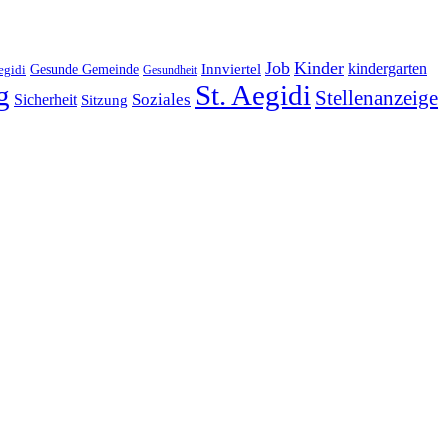
Job
Kinder
kindergarten
Gesunde Gemeinde
Innviertel
egidi
Gesundheit
g
St. Aegidi
Stellenanzeige
Soziales
Sicherheit
Sitzung