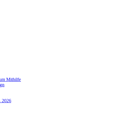
um Mithilfe
ign
. 2026