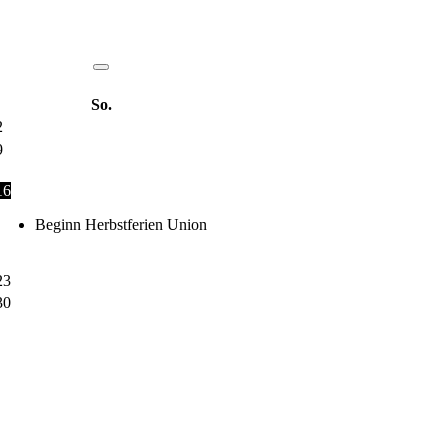
So.
2
9
16
Beginn Herbstferien Union
23
30