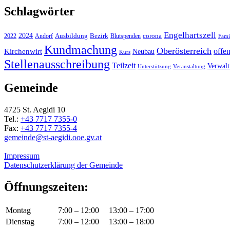
Schlagwörter
Engelhartszell
2024
Bezirk
corona
Ausbildung
Blutspenden
2022
Andorf
Fami
Kundmachung
Oberösterreich
Kirchenwirt
offe
Neubau
Kurs
Stellenausschreibung
Teilzeit
Verwal
Unterstützung
Veranstaltung
Gemeinde
4725 St. Aegidi 10
Tel.:
+43 7717 7355-0
Fax:
+43 7717 7355-4
gemeinde@st-aegidi.ooe.gv.at
Impressum
Datenschutzerklärung der Gemeinde
Öffnungszeiten:
Montag
7:00 – 12:00
13:00 – 17:00
Dienstag
7:00 – 12:00
13:00 – 18:00