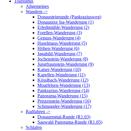
Tourismus
Allgemeines
Wandern ->
Donausteigrunde (Pankraziusweg)
Donaunixe Isa-Wanderung (1)
Erledtmühle-Wanderung (2)
Forellen-Wanderung (3)
Genuss-Wanderung (4)
Haselmaus-Wanderung (5)
Höhen-Wanderung (6)
Jagabild-Wanderung (7)
Jochenstein-Wanderung (8)
Jungfraunstein-Wanderung (9)
Kaiser-Wanderung (10)
Kapellen-Wanderung (11)
Kösslbach-Wanderung (12)
Moarfelsen-Wanderung (13)
Pankrazius-Wanderung (14)
Panorama-Wanderung (15)
Penzenstein-Wanderung (16)
Schmuggler-Wanderung (17)
Radfahren ->
Donauengtal-Runde (R1.03)
Sauwald Panorama-Runde (R1.05)
Schlafen