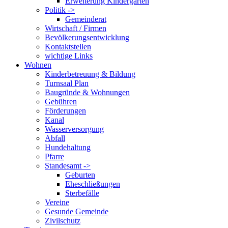
Erweiterung Kindergarten
Politik ->
Gemeinderat
Wirtschaft / Firmen
Bevölkerungsentwicklung
Kontaktstellen
wichtige Links
Wohnen
Kinderbetreuung & Bildung
Turnsaal Plan
Baugründe & Wohnungen
Gebühren
Förderungen
Kanal
Wasserversorgung
Abfall
Hundehaltung
Pfarre
Standesamt ->
Geburten
Eheschließungen
Sterbefälle
Vereine
Gesunde Gemeinde
Zivilschutz