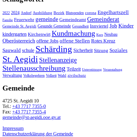
Engelhartszell
2024
Bezirk
corona
Ausbildung
Blutspenden
2022
Andorf
Gemeinderat
gemeinde
Gemeindeamt
Feuerwehr
Familie
Job
Kinder
Gesunde Gemeinde
Innviertel
Gemeinde St. Aegidi
Gesundheit
Kundmachung
kindergarten
Kirchenwirt
Neubau
Kurs
Oberösterreich
offene Stellen
offene Jobs
Rotes Kreuz
Schärding
Sauwald
Soziales
schule
Sicherheit
Sitzung
St. Aegidi
Stellenanzeige
Stellenausschreibung
Teilzeit
Unterstützung
Veranstaltung
Verwaltung
Wahl
Volksbegehren
Vollzeit
zivilschutz
Gemeinde
4725 St. Aegidi 10
Tel.:
+43 7717 7355-0
Fax:
+43 7717 7355-4
gemeinde@st-aegidi.ooe.gv.at
Impressum
Datenschutzerklärung der Gemeinde