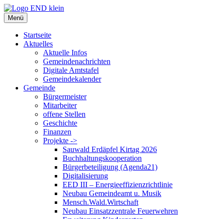
Zum
Inhalt
Menü
springen
Startseite
Aktuelles
Aktuelle Infos
Gemeindenachrichten
Digitale Amtstafel
Gemeindekalender
Gemeinde
Bürgermeister
Mitarbeiter
offene Stellen
Geschichte
Finanzen
Projekte ->
Sauwald Erdäpfel Kirtag 2026
Buchhaltungskooperation
Bürgerbeteiligung (Agenda21)
Digitalisierung
EED III – Energieeffizienzrichtlinie
Neubau Gemeindeamt u. Musik
Mensch.Wald.Wirtschaft
Neubau Einsatzzentrale Feuerwehren