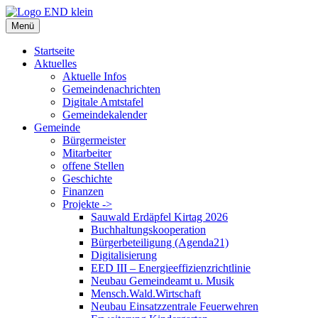
Zum
Inhalt
Menü
springen
Startseite
Aktuelles
Aktuelle Infos
Gemeindenachrichten
Digitale Amtstafel
Gemeindekalender
Gemeinde
Bürgermeister
Mitarbeiter
offene Stellen
Geschichte
Finanzen
Projekte ->
Sauwald Erdäpfel Kirtag 2026
Buchhaltungskooperation
Bürgerbeteiligung (Agenda21)
Digitalisierung
EED III – Energieeffizienzrichtlinie
Neubau Gemeindeamt u. Musik
Mensch.Wald.Wirtschaft
Neubau Einsatzzentrale Feuerwehren