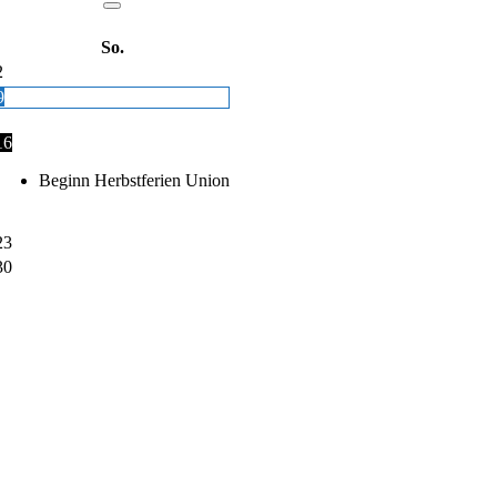
So.
2
9
16
Beginn Herbstferien Union
23
30