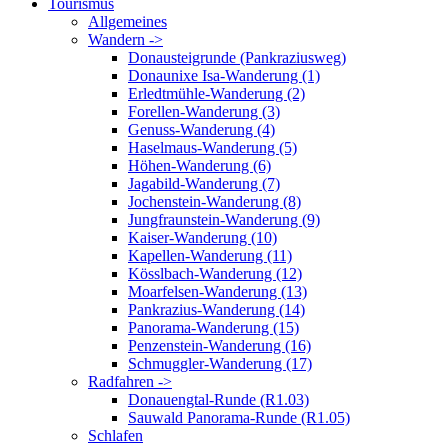
Tourismus
Allgemeines
Wandern ->
Donausteigrunde (Pankraziusweg)
Donaunixe Isa-Wanderung (1)
Erledtmühle-Wanderung (2)
Forellen-Wanderung (3)
Genuss-Wanderung (4)
Haselmaus-Wanderung (5)
Höhen-Wanderung (6)
Jagabild-Wanderung (7)
Jochenstein-Wanderung (8)
Jungfraunstein-Wanderung (9)
Kaiser-Wanderung (10)
Kapellen-Wanderung (11)
Kösslbach-Wanderung (12)
Moarfelsen-Wanderung (13)
Pankrazius-Wanderung (14)
Panorama-Wanderung (15)
Penzenstein-Wanderung (16)
Schmuggler-Wanderung (17)
Radfahren ->
Donauengtal-Runde (R1.03)
Sauwald Panorama-Runde (R1.05)
Schlafen