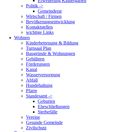
Erweiterung Kindergarten
Politik ->
Gemeinderat
Wirtschaft / Firmen
Bevölkerungsentwicklung
Kontaktstellen
wichtige Links
Wohnen
Kinderbetreuung & Bildung
Turnsaal Plan
Baugründe & Wohnungen
Gebühren
Förderungen
Kanal
Wasserversorgung
Abfall
Hundehaltung
Pfarre
Standesamt ->
Geburten
Eheschließungen
Sterbefälle
Vereine
Gesunde Gemeinde
Zivilschutz