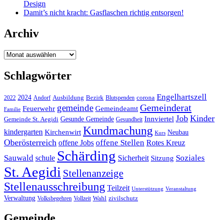
Design
Damit’s nicht kracht: Gasflaschen richtig entsorgen!
Archiv
Archiv
Schlagwörter
Engelhartszell
2024
Bezirk
corona
Ausbildung
Blutspenden
2022
Andorf
Gemeinderat
gemeinde
Gemeindeamt
Feuerwehr
Familie
Job
Kinder
Gesunde Gemeinde
Innviertel
Gemeinde St. Aegidi
Gesundheit
Kundmachung
kindergarten
Kirchenwirt
Neubau
Kurs
Oberösterreich
offene Stellen
offene Jobs
Rotes Kreuz
Schärding
Sauwald
Soziales
schule
Sicherheit
Sitzung
St. Aegidi
Stellenanzeige
Stellenausschreibung
Teilzeit
Unterstützung
Veranstaltung
Verwaltung
Wahl
Volksbegehren
Vollzeit
zivilschutz
Gemeinde