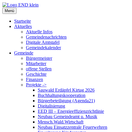
Zum
Inhalt
Menü
springen
Startseite
Aktuelles
Aktuelle Infos
Gemeindenachrichten
Digitale Amtstafel
Gemeindekalender
Gemeinde
Bürgermeister
Mitarbeiter
offene Stellen
Geschichte
Finanzen
Projekte ->
Sauwald Erdäpfel Kirtag 2026
Buchhaltungskooperation
Bürgerbeteiligung (Agenda21)
Digitalisierung
EED III – Energieeffizienzrichtlinie
Neubau Gemeindeamt u. Musik
Mensch.Wald.Wirtschaft
Neubau Einsatzzentrale Feuerwehren