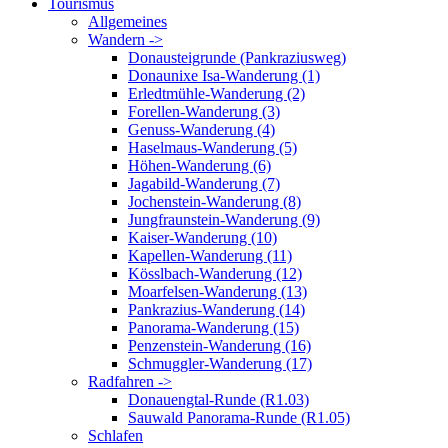
Tourismus
Allgemeines
Wandern ->
Donausteigrunde (Pankraziusweg)
Donaunixe Isa-Wanderung (1)
Erledtmühle-Wanderung (2)
Forellen-Wanderung (3)
Genuss-Wanderung (4)
Haselmaus-Wanderung (5)
Höhen-Wanderung (6)
Jagabild-Wanderung (7)
Jochenstein-Wanderung (8)
Jungfraunstein-Wanderung (9)
Kaiser-Wanderung (10)
Kapellen-Wanderung (11)
Kösslbach-Wanderung (12)
Moarfelsen-Wanderung (13)
Pankrazius-Wanderung (14)
Panorama-Wanderung (15)
Penzenstein-Wanderung (16)
Schmuggler-Wanderung (17)
Radfahren ->
Donauengtal-Runde (R1.03)
Sauwald Panorama-Runde (R1.05)
Schlafen