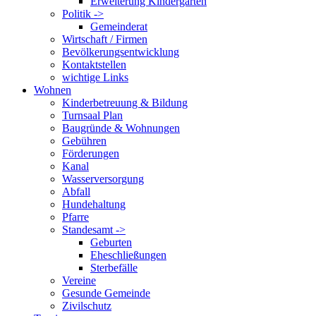
Erweiterung Kindergarten
Politik ->
Gemeinderat
Wirtschaft / Firmen
Bevölkerungsentwicklung
Kontaktstellen
wichtige Links
Wohnen
Kinderbetreuung & Bildung
Turnsaal Plan
Baugründe & Wohnungen
Gebühren
Förderungen
Kanal
Wasserversorgung
Abfall
Hundehaltung
Pfarre
Standesamt ->
Geburten
Eheschließungen
Sterbefälle
Vereine
Gesunde Gemeinde
Zivilschutz