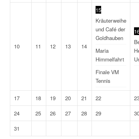
15
Kräuterweihe
und Café der
1
Goldhauben
B
10
11
12
13
14
Maria
He
Himmelfahrt
U
Finale VM
Tennis
17
18
19
20
21
22
2
24
25
26
27
28
29
3
31