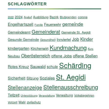
SCHLAGWÖRTER
2024
Ausbildung
Bezirk
corona
Blutspenden
2022
Andorf
gemeinde
Engelhartszell
Feuerwehr
Familie
Gemeinderat
Gemeindeamt
Gemeinde St. Aegidi
Kinder
Job
Innviertel
Gesunde Gemeinde
Gesundheit
Kundmachung
kindergarten
Kirchenwirt
Kurs
Oberösterreich
offene Jobs
offene Stellen
Neubau
Schärding
Sauwald
Rotes Kreuz
schule
St. Aegidi
Soziales
Sicherheit
Sitzung
Stellenausschreibung
Stellenanzeige
Teilzeit
Verwaltung
Volksbegehren
Unterstützung
Veranstaltung
Wahl
zivilschutz
Vollzeit