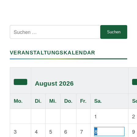
Suche
nach:
VERANSTALTUNGSKALENDAR
August
2026
Mo.
Di.
Mi.
Do.
Fr.
Sa.
S
1
2
3
4
5
6
7
8
9